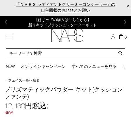
Skip
「ＮＡＲＳ ラディアントクリーミーコンシーラー」の
×
to
自主回収のお詫びとお願い
main
content
【ポーチ＆ブラッシュプレゼント】
【はじめての購入はこちらから】
【ギフトショッパープレゼント】
【サンプル＆ヘアピン付】
【ミニパフプレゼント】
新リキッドブラッシュご購入でプレゼント
カラーアイテムをあの人へのプレゼントに
新リキッドブラッシュスターターキット
オイルクレンジングキット
ORGASM CAMPAIGN
メニュー
カ
0
ー
NARS
ト
カ
の
タ
商
ロ
You
品
グ
can
NEW
オンラインキャンペーン
すべてのメニューを見る
サイ
数
検
use
索
the
＜ フェイス一覧へ戻る
tab
/lrpp_kit/lrpp_scfd_kit_2607_s.html
商
key
プリズマティックパウダー キット(クッション
品
(or
ファンデ)
番
swipe
号
left
12,430円(税込)
lrpp_scfd_kit_2607_s
or
NEW
right
mage
on
your
mobile