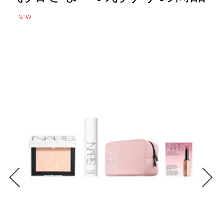
れ
る
NEW