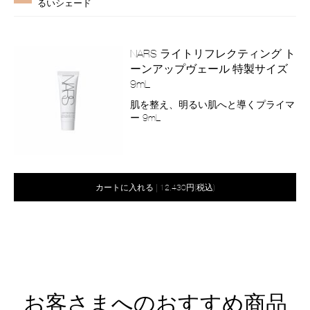
ー
るいシェード
シ
ョ
ン
NARS ライトリフレクティング ト
ーンアップヴェール 特製サイズ
9mL
商
肌を整え、明るい肌へと導くプライマ
品
ー 9mL
番
号
2800011186100
バ
Product
リ
Actions
オ
Product
カートに入れる
|
12,430円(税込)
エ
プ
Actions
ー
シ
シ
ョ
ン
ョ
を
ン
カ
ー
ト
に
お客さまへのおすすめ商品
入