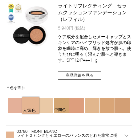
ン
ライトリフレクティング セラ
ムクッションファンデーション
（レフィル）
商
5,940円
(税込)
品
番
ケア成分を配合したメーキャップとス
号
キンケアのハイブリッド処方が肌の印
4535683247818
象を瞬時に高め、輝きを放つ肌へ。使
うたびに明るく澄んだ肌へと導きま
す。SPF42/PA++11g
商品詳細を見る
＊色を選ぶ
バ
リ
中間色
人気色
エ
ー
バ
Product
シ
リ
Actions
ョ
03790 MONT BLANC
エ
ン
ライト 2 ピンクとイエローのバランスのとれた非常に明