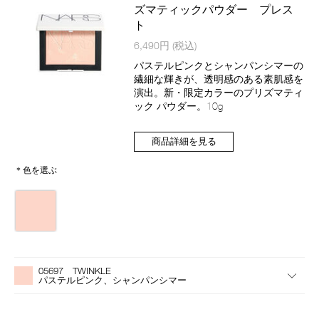
品
ズマティックパウダー プレス
ト
商
6,490円
(税込)
品
番
パステルピンクとシャンパンシマーの
号
繊細な輝きが、透明感のある素肌感を
4535683285384
演出。新・限定カラーのプリズマティ
ック パウダー。10g
商品詳細を見る
＊色を選ぶ
バ
リ
エ
ー
バ
Product
シ
リ
Actions
ョ
05697 TWINKLE
エ
ン
パステルピンク、シャンパンシマー
ー
シ
ョ