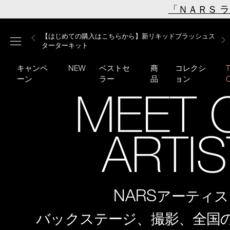
Skip
「ＮＡＲＳ 
to
main
【ミニパフプレゼント】新リキッドブラッシュご購入でプ
【はじめての購入はこちらから】新リキッドブラッシュス
【ギフトショッパープレゼント】カラーアイテムをあの人
content
メニュー
【サンプル＆ヘアピン付】オイルクレンジングキット
【ポーチ＆ブラッシュプレゼント】ORGASM CAMPAIGN
レゼント
ターターキット
へのプレゼントに
キャンペ
NEW
ベストセ
商
コレクシ
ーン
ラー
品
ョン
MEET 
ARTI
NARS
アーティス
バックステージ、撮影、全国