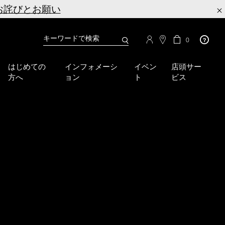
お詫びとお願い
×
カ
カ
0
タ
ー
You
ロ
ト
can
グ
の
はじめての
インフォメーシ
イベン
店頭サー
検
use
商
方へ
ョン
ト
ビス
品
索
the
数
tab
key
(or
swipe
left
or
right
on
your
mobile
device)
to
access