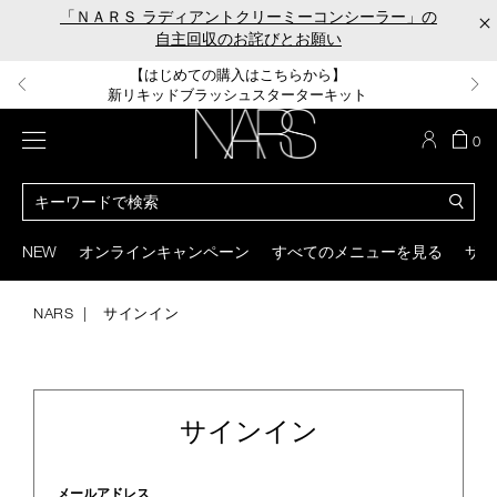
Skip
「ＮＡＲＳ ラディアントクリーミーコンシーラー」の
×
to
自主回収のお詫びとお願い
main
content
【ポーチ＆ブラッシュプレゼント】
【はじめての購入はこちらから】
【ギフトショッパープレゼント】
【サンプル＆ヘアピン付】
【ミニパフプレゼント】
新リキッドブラッシュご購入でプレゼント
カラーアイテムをあの人へのプレゼントに
新リキッドブラッシュスターターキット
オイルクレンジングキット
ORGASM CAMPAIGN
メニュー
カ
0
ー
NARS
ト
カ
の
タ
商
ロ
You
品
グ
can
NEW
オンラインキャンペーン
すべてのメニューを見る
サイ
数
検
use
索
the
tab
NARS
サインイン
key
(or
swipe
left
or
サインイン
right
on
your
mobile
メールアドレス