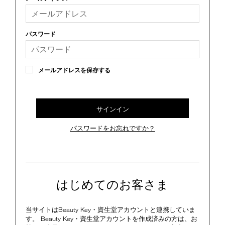
device)
to
access
the
パスワード
suggestions
given
as
you
メールアドレスを保存する
type
or
submit
this
サインイン
form
to
パスワードをお忘れですか？
search
for
the
keyword
you
have
はじめてのお客さま
entered.
当サイトはBeauty Key・資生堂アカウントと連携していま
す。 Beauty Key・資生堂アカウントを作成済みの方は、お