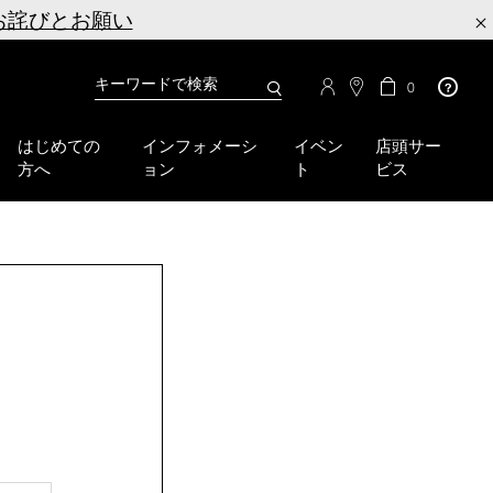
お詫びとお願い
×
カ
カ
0
タ
ー
You
ロ
ト
can
グ
の
はじめての
インフォメーシ
イベン
店頭サー
検
use
商
方へ
ョン
ト
ビス
品
索
the
数
tab
key
(or
swipe
left
or
right
on
your
mobile
device)
to
access