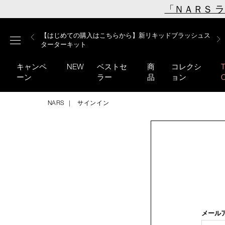
Skip
「ＮＡＲＳ 
to
main
【ミニパフプレゼント】新リキッドブラッシュご購入でプ
【はじめての購入はこちらから】新リキッドブラッシュス
【ギフトショッパープレゼント】カラーアイテムをあの人
content
メニュー
【サンプル＆ヘアピン付】オイルクレンジングキット
【ポーチ＆ブラッシュプレゼント】ORGASM CAMPAIGN
レゼント
ターターキット
へのプレゼントに
キャンペ
NEW
ベストセ
商
コレクシ
ーン
ラー
品
ョン
NARS
サインイン
メール