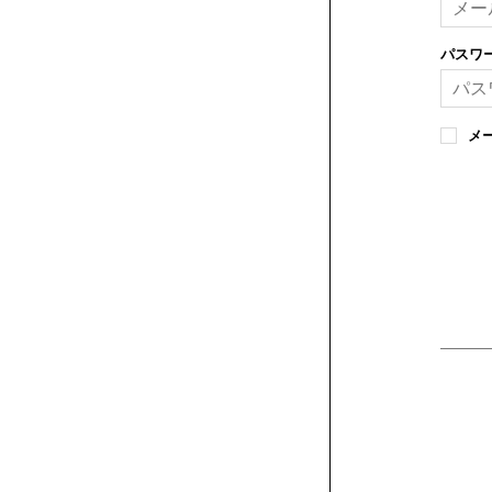
パスワ
メ