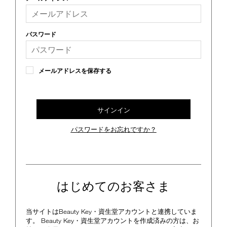
device)
to
access
the
パスワード
suggestions
given
as
you
メールアドレスを保存する
type
or
submit
this
サインイン
form
to
パスワードをお忘れですか？
search
for
the
keyword
you
have
はじめてのお客さま
entered.
当サイトはBeauty Key・資生堂アカウントと連携していま
す。 Beauty Key・資生堂アカウントを作成済みの方は、お