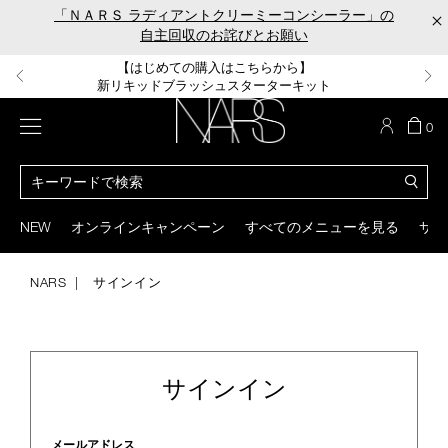
Skip
「ＮＡＲＳ ラディアントクリーミーコンシーラー」の
×
to
自主回収のお詫びとお願い
main
content
【ポーチ＆ブラッシュプレゼント】
【はじめての購入はこちらから】
【ギフトショッパープレゼント】
【サンプル＆ヘアピン付】
【ミニパフプレゼント】
新リキッドブラッシュご購入でプレゼント
カラーアイテムをあの人へのプレゼントに
新リキッドブラッシュスターターキット
オイルクレンジングキット
ORGASM CAMPAIGN
メニュー
カ
0
ー
NARS
ト
カ
の
タ
商
ロ
You
品
グ
can
NEW
オンラインキャンペーン
すべてのメニューを見る
サイ
数
検
use
索
the
tab
NARS
サインイン
key
(or
swipe
left
or
サインイン
right
on
your
mobile
メールアドレス