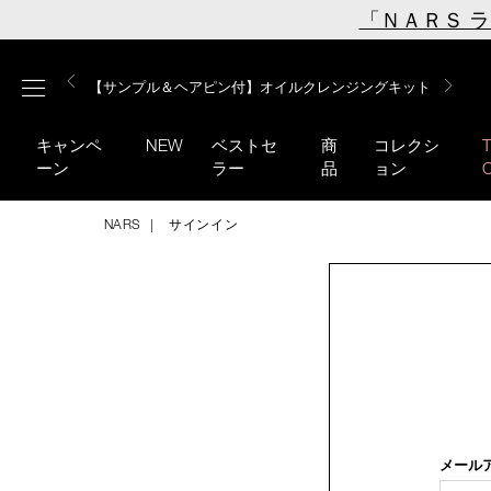
Skip
「ＮＡＲＳ 
to
main
【ミニパフプレゼント】新リキッドブラッシュご購入でプ
【はじめての購入はこちらから】新リキッドブラッシュス
【ギフトショッパープレゼント】カラーアイテムをあの人
content
メニュー
【サンプル＆ヘアピン付】オイルクレンジングキット
【ポーチ＆ブラッシュプレゼント】ORGASM CAMPAIGN
レゼント
ターターキット
へのプレゼントに
キャンペ
NEW
ベストセ
商
コレクシ
ーン
ラー
品
ョン
NARS
サインイン
メール