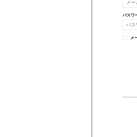
パスワ
メ