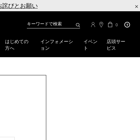
お詫びとお願い
×
カ
カ
0
タ
ー
You
ロ
ト
can
グ
の
はじめての
インフォメーシ
イベン
店頭サー
検
use
商
方へ
ョン
ト
ビス
品
索
the
数
tab
key
(or
swipe
left
or
right
on
your
mobile
device)
to
access