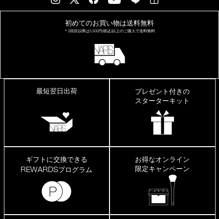
device)
to
初めてのお買い物は
送料無料
access
the
＊2回目以降は
5,500円(税込)以上の
ご購入で送料無料
suggestions
given
as
you
type
or
最短翌日出荷
プレゼント付きの
submit
スターターキット
this
form
to
search
for
the
keyword
ギフトに交換できる
お得なオンライン
you
限定キャンペーン
REWARDS
プログラム
have
entered.