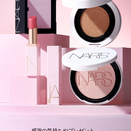
device)
to
access
the
suggestions
given
as
you
type
or
submit
this
form
to
search
for
the
keyword
you
have
entered.
感謝の気持ちやプレゼント、