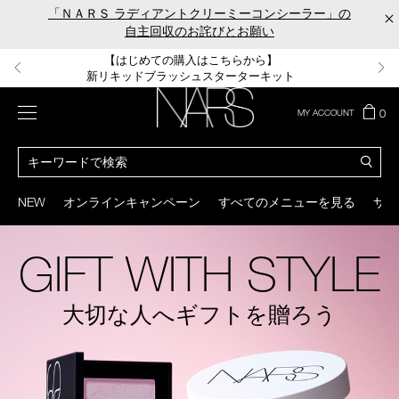
Skip
「ＮＡＲＳ ラディアントクリーミーコンシーラー」の
×
to
自主回収のお詫びとお願い
main
content
【ポーチ＆ブラッシュプレゼント】
【はじめての購入はこちらから】
【ギフトショッパープレゼント】
【サンプル＆ヘアピン付】
【ミニパフプレゼント】
新リキッドブラッシュご購入でプレゼント
カラーアイテムをあの人へのプレゼントに
新リキッドブラッシュスターターキット
オイルクレンジングキット
ORGASM CAMPAIGN
メニュー
カ
0
MY ACCOUNT
ー
NARS
ト
カ
の
タ
商
ロ
You
品
グ
can
NEW
オンラインキャンペーン
すべてのメニューを見る
サイ
数
検
use
索
the
tab
GIFT WITH STYLE
key
(or
swipe
大切な人へギフトを贈ろう
left
or
right
on
your
mobile