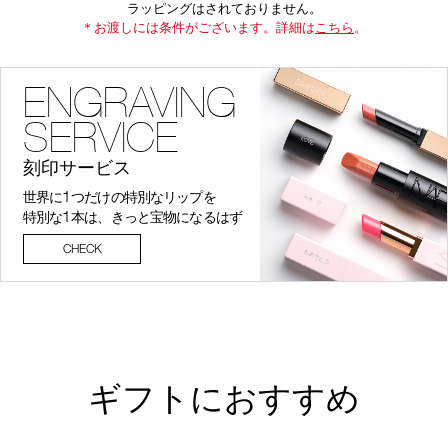
ラッピングはされておりません。
＊お渡しには条件がございます。詳細は
こちら
。
ENGRAVING
SERVICE
刻印サービス
1
世界に
つだけの特別なリップを
1
特別な
本は、きっと宝物になるはず
CHECK
ギフトにおすすめ