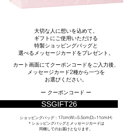
大切な人に想いを込めて。
ギフトにご使用いただける
特製ショッピングバッグと
選べるメッセージカードをプレゼント。
カート画面にてクーポンコードをご入力後、
2
メッセージカード
種から一つを
お選びください。
ー クーポンコード ー
SSGIFT26
17cm
W
5.5cm
D
11cm
H
ショッピングバッグ：
(
)×
(
)×
(
)
＊ショッピングバッグとメッセージカードは
同梱してのお届けとなります。