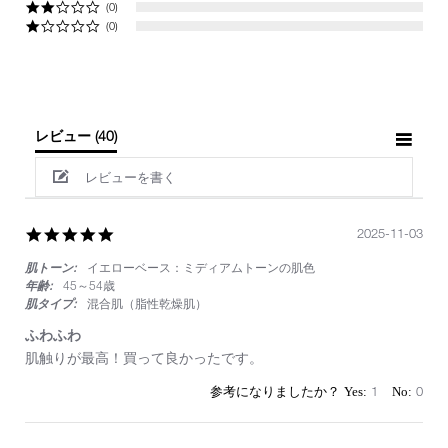
(0)
(0)
レビュー
(40)
レビューを書く
5.0
2025-11-03
star
肌トーン:
イエローベース：ミディアムトーンの肌色
rating
年齢:
45～54歳
肌タイプ:
混合肌（脂性乾燥肌）
ふわふわ
Review
review
肌触りが最高！買って良かったです。
by
stating
on
ふ
1
0
3
わ
Nov
ふ
2025
わ