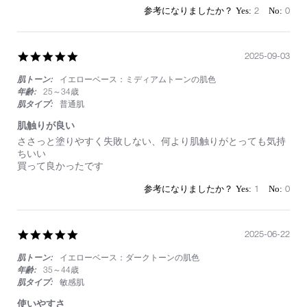
7
き
2
0
Sep
い
2025
サ
イ
ズ
5.0
2025-09-03
と
star
一
肌トーン:
イエローベース：ミディアムトーンの肌色
rating
緒
年齢:
25～34歳
に
肌タイプ:
普通肌
肌触りが良い
Review
review
ささっと塗りやすく失敗しない、何より肌触りがとっても気持
by
stating
ちいい
on
肌
買って良かったです
3
触
Sep
り
1
0
2025
が
良
い
5.0
2025-06-22
star
肌トーン:
イエローベース：ダークトーンの肌色
rating
年齢:
35～44歳
肌タイプ:
敏感肌
使いやすさ