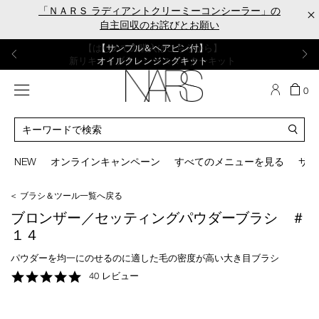
Skip
「ＮＡＲＳ ラディアントクリーミーコンシーラー」の
×
to
自主回収のお詫びとお願い
main
content
【ポーチ＆ブラッシュプレゼント】
【はじめての購入はこちらから】
【ギフトショッパープレゼント】
【サンプル＆ヘアピン付】
【ミニパフプレゼント】
新リキッドブラッシュご購入でプレゼント
カラーアイテムをあの人へのプレゼントに
新リキッドブラッシュスターターキット
オイルクレンジングキット
ORGASM CAMPAIGN
メニュー
カ
0
ー
NARS
ト
カ
の
タ
商
ロ
You
品
グ
can
NEW
オンラインキャンペーン
すべてのメニューを見る
サイ
数
検
use
索
the
＜ ブラシ＆ツール一覧へ戻る
tab
key
ブロンザー／セッティングパウダーブラシ ＃
(or
１４
swipe
left
パウダーを均一にのせるのに適した毛の密度が高い大き目ブラシ
or
4.8
40 レビュー
right
star
on
rating
your
mobile