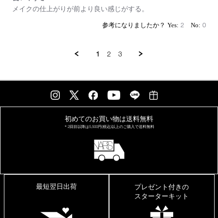
Review
review
メイクの仕上がりが前より良い感じがする。
by
stating
on
使
2
0
22
い
Jun
や
2025
す
1
2
3
さ
初めてのお買い物は
送料無料
＊2回目以降は
5,500円(税込)以上の
ご購入で送料無料
最短翌日出荷
プレゼント付きの
スターターキット