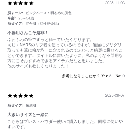
5.0
2025-11-03
star
肌トーン:
ピンクベース：明るめの肌色
rating
年齢:
25～34歳
肌タイプ:
混合肌（脂性乾燥肌）
不器用さんこそ是非！
Review
review
ふわふわの筆でずっと触っていたくなります。
by
stating
同じくNARSのリフ粉を使っているのですが、適当にグリグリ
on
不
取っても筆に粉が均一に含まれるのでふわっと綺麗に乗せるこ
3
器
とができます。タイトルに書いたように、私のような不器用な
Nov
用
方にこそおすすめできるアイテムだなと思いました。
2025
さ
他のサイズも欲しくなりました！
ん
こ
5
0
そ
是
非！
5.0
2025-09-07
star
肌タイプ:
敏感肌
rating
大きいサイズと一緒に
Review
review
こちらはプレストパウダー使いに購入しました。同様に使いや
by
stating
すいです。
on
大