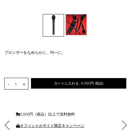
ブロンザーをなめらかに、均一に。
Details
/14-
商
bronzer-
品
オ
Product
setting-
番
プ
Actions
powder-
号
シ
brush/4535683107624.html
4535683107624
ョ
PRODUCT.QUANTITY.SELECT.LABEL
-
+
カートに入れる
6,490円
(税込)
ン
|
1
を
カ
ー
ト
に
5,500円（税込）以上で送料無料
入
れ
オフィシャルサイト限定キャンペーン
る