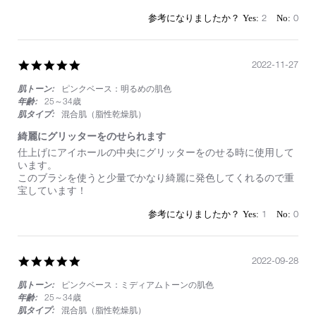
by
stating
on
使
2
0
10
い
Jan
や
2023
す
5.0
2022-11-27
い
star
肌トーン:
ピンクベース：明るめの肌色
rating
年齢:
25～34歳
肌タイプ:
混合肌（脂性乾燥肌）
綺麗にグリッターをのせられます
Review
review
仕上げにアイホールの中央にグリッターをのせる時に使用して
by
stating
います。
on
綺
このブラシを使うと少量でかなり綺麗に発色してくれるので重
27
麗
宝しています！
Nov
に
2022
グ
1
0
リ
ッ
タ
ー
5.0
2022-09-28
を
star
の
肌トーン:
ピンクベース：ミディアムトーンの肌色
rating
せ
年齢:
25～34歳
ら
肌タイプ:
混合肌（脂性乾燥肌）