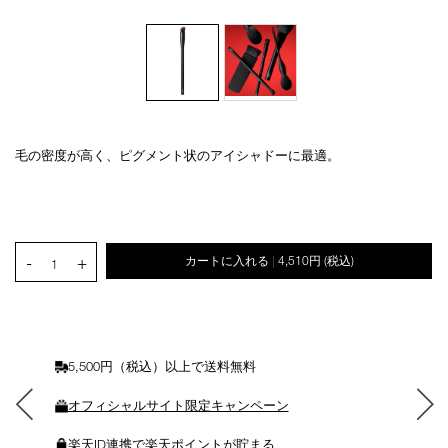
毛の密度が高く、ピグメント状のアイシャドーに最適。
Details
/24-
商
high-
品
オ
Product
pigment-
番
プ
Actions
eyeshadow-
号
シ
brush/4535683107693.html
4535683107693
ョ
PRODUCT.QUANTITY.SELECT.LABEL
-
+
カートに入れる
4,510円
(税込)
ン
|
1
を
カ
ー
ト
に
5,500円（税込）以上で送料無料
入
れ
オフィシャルサイト限定キャンペーン
る
楽天ID連携で楽天ポイントが貯まる