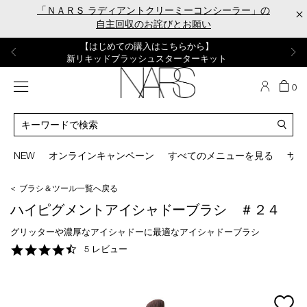
Skip
「ＮＡＲＳ ラディアントクリーミーコンシーラー」の
×
to
自主回収のお詫びとお願い
main
content
【ポーチ＆ブラッシュプレゼント】
【はじめての購入はこちらから】
【ギフトショッパープレゼント】
【サンプル＆ヘアピン付】
【ミニパフプレゼント】
新リキッドブラッシュご購入でプレゼント
カラーアイテムをあの人へのプレゼントに
新リキッドブラッシュスターターキット
オイルクレンジングキット
ORGASM CAMPAIGN
メニュー
カ
0
ー
NARS
ト
カ
の
タ
商
ロ
You
品
グ
can
NEW
オンラインキャンペーン
すべてのメニューを見る
サイ
数
検
use
索
the
＜ ブラシ＆ツール一覧へ戻る
tab
key
ハイピグメントアイシャドーブラシ ＃２４
(or
swipe
グリッターや濃厚なアイシャドーに最適なアイシャドーブラシ
left
4.6
5 レビュー
or
star
right
rating
on
your
mage
mobile