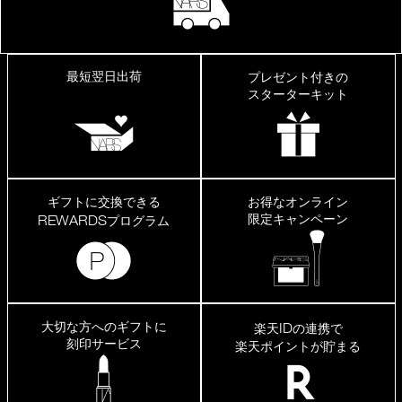
少
し
気
に
な
最短翌日出荷
プレゼント付きの
り
スターターキット
ま
し
た。
ギフトに交換できる
お得なオンライン
限定キャンペーン
REWARDS
プログラム
大切な方へのギフトに
ID
楽天
の連携で
刻印サービス
楽天ポイントが貯まる