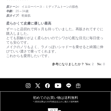
い
star
る
肌トーン:
イエローベース：ミディアムトーンの肌色
rating
の
年齢:
25～34歳
で
肌タイプ:
乾燥肌
筆
に
柔らかくて皮膚に優しい最高
ラ
Review
review
ずーっと品切れで何ヶ月も待っていました。再販されてすぐに
メ
by
stating
購入しました。
は
on
柔
とても肌触りがよく柔らかいのでシワが心配な目元に毎日使っ
つ
14
ら
ても安心です。
き
Jan
か
メイクのノリもよく、ラメっぽいシャドーを乗せると綺麗に伸
や
2022
く
びていい濃さで乗ってくれます。
す
て
これからも愛用したいです。
い
皮
け
膚
2
0
ど
に
塗
優
っ
し
た
い
時
最
に
高
ラ
メ
初めてのお買い物は
送料無料
飛
＊2回目以降は
5,500円(税込)以上の
ご購入で送料無料
び
が