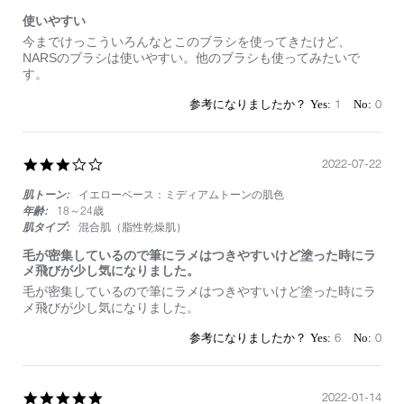
れ
ま
使いやすい
す
Review
review
今までけっこういろんなとこのブラシを使ってきたけど、
by
stating
NARSのブラシは使いやすい。他のブラシも使ってみたいで
on
使
す。
28
い
Sep
や
1
0
2022
す
い
3.0
2022-07-22
star
肌トーン:
イエローベース：ミディアムトーンの肌色
rating
年齢:
18～24歳
肌タイプ:
混合肌（脂性乾燥肌）
毛が密集しているので筆にラメはつきやすいけど塗った時にラ
メ飛びが少し気になりました。
Review
review
毛が密集しているので筆にラメはつきやすいけど塗った時にラ
by
stating
メ飛びが少し気になりました。
on
毛
22
が
6
0
Jul
密
2022
集
し
て
5.0
2022-01-14