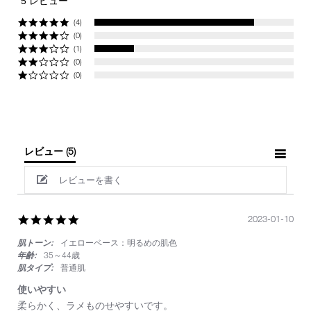
5 レビュー
rating
(4)
(0)
(1)
(0)
(0)
レビュー
(5)
レビューを書く
5.0
2023-01-10
star
肌トーン:
イエローベース：明るめの肌色
rating
年齢:
35～44歳
肌タイプ:
普通肌
使いやすい
Review
review
柔らかく、ラメものせやすいです。