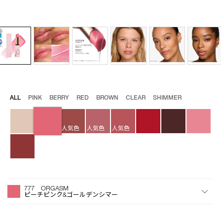
バ
ALL
PINK
BERRY
RED
BROWN
CLEAR
SHIMMER
Details
/afterglow-
商
リ
lip-
品
エ
balm-
番
ー
777/4535683284738.html
号
人気色
人気色
人気色
シ
4535683284738
ョ
ン
オ
Product
プ
Actions
777 ORGASM
シ
ピーチピンク&ゴールデンシマー
ョ
ン
を