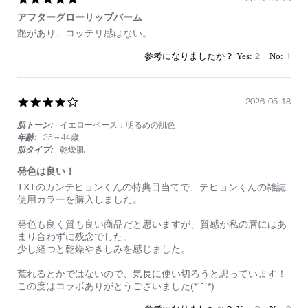
star
アフターグローリップバーム
rating
Review
review
艶があり、コッテリ感はない。
by
stating
on
ア
2
1
16
フ
Jun
タ
2026
ー
4.0
2026-05-18
グ
star
ロ
肌トーン:
イエローベース：明るめの肌色
rating
ー
リ
年齢:
35～44歳
ッ
肌タイプ:
乾燥肌
プ
発色は良い！
バ
ー
Review
review
TXTのカンテヒョンくんの特典目当てで、テヒョンくんの雑誌
ム
by
stating
使用カラーを購入しました。
on
発
18
色
発色も良く質も良い商品だと思いますが、質感が私の唇にはあ
May
は
まり合わずに残念でした。
2026
良
少し経つと乾燥やきしみを感じました。
い！
荒れるとかではないので、気長に使い切ろうと思っています！
この度はコラボありがとうございました(*ˊ˘ˋ*)