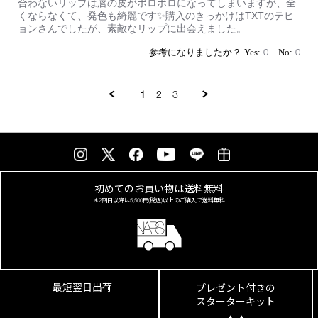
Review
review
合わないリップは唇の皮がボロボロになってしまいますが、全
by
stating
くならなくて、発色も綺麗です✨購入のきっかけはTXTのテヒ
on
リ
ョンさんでしたが、素敵なリップに出会えました。
10
ッ
May
プ
0
0
2026
バ
ー
ム
1
2
3
初めてのお買い物は
送料無料
＊2回目以降は
5,500円(税込)以上の
ご購入で送料無料
最短翌日出荷
プレゼント付きの
スターターキット