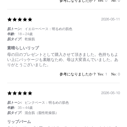
0
0
5.0
2026-05-11
star
肌トーン:
イエローベース：明るめの肌色
rating
年齢:
18～24歳
肌タイプ:
乾燥肌
素晴らしいリップ
Review
review
母の日のプレゼントとして購入させて頂きました。色持ちもよ
by
stating
い上にパッケージも素敵なため、母は大変喜んでいました。あ
on
素
りがとうございました。
11
晴
May
ら
1
0
2026
し
い
リ
ッ
5.0
2026-05-10
プ
star
肌トーン:
ピンクベース：明るめの肌色
rating
年齢:
35～44歳
肌タイプ:
混合肌（脂性乾燥肌）
リップバーム