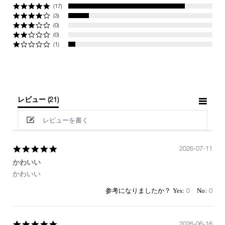
(17)
(3)
(0)
(0)
(1)
レビュー
(21)
レビューを書く
5.0
2026-07-11
star
かわいい
rating
Review
review
かわいい
by
stating
on
か
0
0
11
わ
Jul
い
2026
い
5.0
2026-06-16