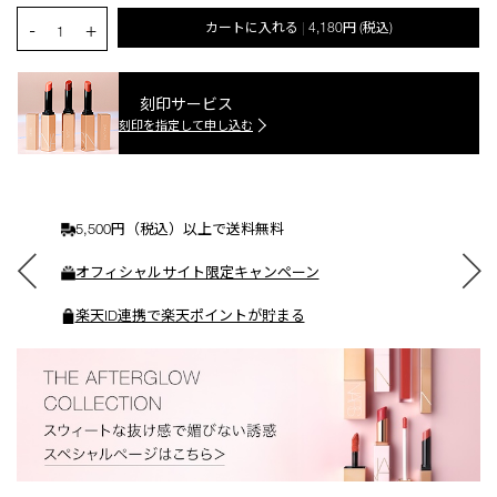
カ
PRODUCT.QUANTITY.SELECT.LABEL
-
+
カートに入れる
4,180円
(税込)
|
ー
1
ト
に
入
刻印サービス
れ
刻印を指定して申し込む
る
5,500円（税込）以上で送料無料
オフィシャルサイト限定キャンペーン
楽天ID連携で楽天ポイントが貯まる