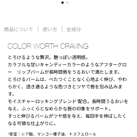
商品について
使い方
全成分
COLOR WORTH CRAVING
とろけるような贅沢。艶っぽい透明感。
カラフルな甘いキャンディーカラーのようなアフターグロ
ー リップバームが長時間唇をうるおいで満たします。
とろけるバームは、べたつくことなく心地よく伸び、やわ
らかく、透き通るような色づきとツヤで唇を包み込みま
す。
モイスチャーロッキングブレンド*配合。長時間うるおいを
与え、ふっくらとなめらかな唇の印象をサポート。
すっと伸びるバームがツヤ感を与え、毎回手を伸ばしたく
なる可憐な仕上がりに。
*保湿：シア脂、マンゴー種子油、トコフェロール