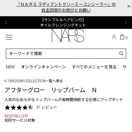
Skip
「ＮＡＲＳ ラディアントクリーミーコンシーラー」の
×
to
自主回収のお詫びとお願い
main
content
【ポーチ＆ブラッシュプレゼント】
【はじめての購入はこちらから】
【ギフトショッパープレゼント】
【サンプル＆ヘアピン付】
【ミニパフプレゼント】
新リキッドブラッシュご購入でプレゼント
カラーアイテムをあの人へのプレゼントに
新リキッドブラッシュスターターキット
オイルクレンジングキット
ORGASM CAMPAIGN
メニュー
カ
0
ー
NARS
ト
カ
の
タ
商
ロ
You
品
グ
can
NEW
オンラインキャンペーン
すべてのメニューを見る
サイ
数
検
use
索
the
＜ ORGASM COLLECTION一覧へ戻る
tab
key
アフターグロー リップバーム Ｎ
(or
swipe
人気のなめらかなリップバームが長時間持続する仕様にアップデート
left
4.7
21 レビュー
or
star
right
BESTSELLER
rating
on
刻印サービス対象
your
mobile