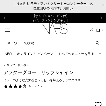
Skip
「ＮＡＲＳ ラディアントクリーミーコンシーラー」の
×
to
自主回収のお詫びとお願い
main
content
【ポーチ＆ブラッシュプレゼント】
【はじめての購入はこちらから】
【ギフトショッパープレゼント】
【サンプル＆ヘアピン付】
【ミニパフプレゼント】
新リキッドブラッシュご購入でプレゼント
カラーアイテムをあの人へのプレゼントに
新リキッドブラッシュスターターキット
オイルクレンジングキット
ORGASM CAMPAIGN
メニュー
カ
0
ー
NARS
ト
カ
の
タ
商
ロ
You
品
グ
can
NEW
オンラインキャンペーン
すべてのメニューを見る
サイ
数
検
use
索
the
＜ リップ一覧へ戻る
tab
key
アフターグロー リップシャイン
(or
swipe
ミラーのような光沢感とうるおいを与えるリップグロス
left
4.7
55 レビュー
or
star
right
rating
on
your
mage
mobile