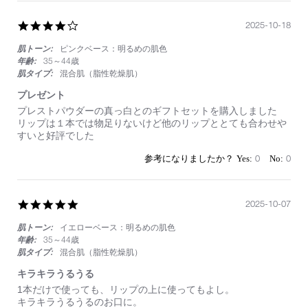
Nov
っ
2025
と
4.0
2025-10-18
保
star
湿
肌トーン:
ピンクベース：明るめの肌色
rating
も
抜
年齢:
35～44歳
群
肌タイプ:
混合肌（脂性乾燥肌）
プレゼント
Review
review
プレストパウダーの真っ白とのギフトセットを購入しました
by
stating
リップは１本では物足りないけど他のリップととても合わせや
on
プ
すいと好評でした
18
レ
Oct
ゼ
0
0
2025
ン
ト
5.0
2025-10-07
star
肌トーン:
イエローベース：明るめの肌色
rating
年齢:
35～44歳
肌タイプ:
混合肌（脂性乾燥肌）
キラキラうるうる
Review
review
1本だけで使っても、リップの上に使ってもよし。
by
stating
キラキラうるうるのお口に。