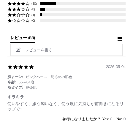
(10)
(3)
(1)
(0)
レビュー
(55)
レビューを書く
5.0
2026-05-04
star
肌トーン:
ピンクベース：明るめの肌色
rating
年齢:
55～64歳
肌タイプ:
乾燥肌
キラキラ
Review
review
使いやすく、嫌な匂いなく、使う度に気持ちが前向きになるリ
by
stating
ップです
on
キ
4
ラ
0
0
May
キ
2026
ラ