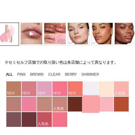
※セミセルフ店舗での取り扱い色は各店舗によって異なります。
Details
/afterglow-
商
lip-
品
バ
ALL
PINK
BROWN
CLEAR
BERRY
SHIMMER
shine-
番
リ
02475/4535683136013.html
号
エ
4535683136013
ー
NEW
NEW
NEW
NEW
NEW
人気色
シ
ョ
ン
人気色
人気色