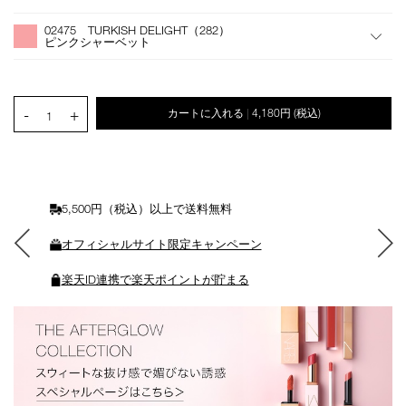
オ
Product
プ
Actions
02475 TURKISH DELIGHT（282）
シ
ピンクシャーベット
ョ
ン
を
カ
PRODUCT.QUANTITY.SELECT.LABEL
-
+
カートに入れる
4,180円
(税込)
|
ー
1
ト
に
入
れ
る
5,500円（税込）以上で送料無料
オフィシャルサイト限定キャンペーン
楽天ID連携で楽天ポイントが貯まる