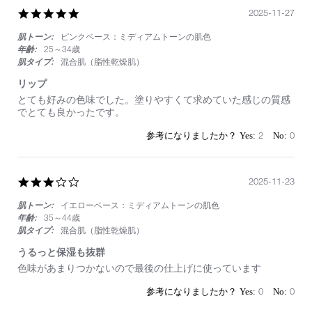
5.0
2025-11-27
star
肌トーン:
ピンクベース：ミディアムトーンの肌色
rating
年齢:
25～34歳
肌タイプ:
混合肌（脂性乾燥肌）
リップ
Review
review
とても好みの色味でした。塗りやすくて求めていた感じの質感
by
stating
でとても良かったです。
on
リ
27
ッ
2
0
Nov
プ
2025
3.0
2025-11-23
star
肌トーン:
イエローベース：ミディアムトーンの肌色
rating
年齢:
35～44歳
肌タイプ:
混合肌（脂性乾燥肌）
うるっと保湿も抜群
Review
review
色味があまりつかないので最後の仕上げに使っています
by
stating
on
う
0
0
23
る