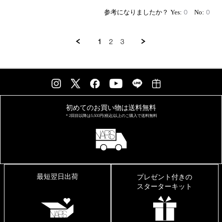
on
キ
7
ラ
0
0
Oct
キ
2025
ラ
う
1
2
3
る
う
る
初めてのお買い物は
送料無料
＊2回目以降は
5,500円(税込)以上の
ご購入で送料無料
最短翌日出荷
プレゼント付きの
スターターキット