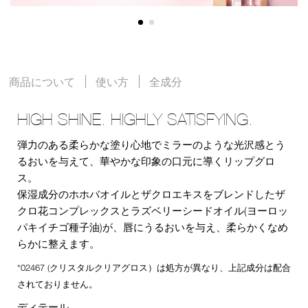
商品について
使い方
全成分
HIGH SHINE. HIGHLY SATISFYING.
弾力のある柔らかな塗り心地でミラーのような光沢感とう
るおいを与えて、華やかな印象の口元に導くリップグロ
ス。
保湿成分のホホバオイルとザクロエキスをブレンドしたザ
クロ花コンプレックスとラズベリーシードオイル(ヨーロッ
パキイチゴ種子油)が、唇にうるおいを与え、柔らかくなめ
らかに整えます。
*02467 (クリスタルクリアグロス）は処方が異なり、上記成分は配合
されておりません。
ディテール