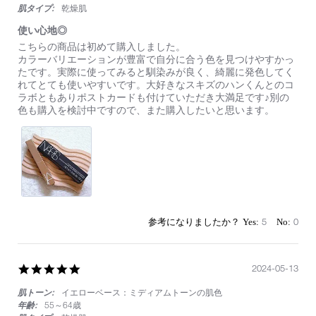
肌タイプ:
乾燥肌
使い心地◎
Review
review
こちらの商品は初めて購入しました。
by
stating
カラーバリエーションが豊富で自分に合う色を見つけやすかっ
on
使
たです。実際に使ってみると馴染みが良く、綺麗に発色してく
12
い
れてとても使いやすいです。大好きなスキズのハンくんとのコ
Apr
心
ラボともありポストカードも付けていただき大満足です♪別の
2025
地
色も購入を検討中ですので、また購入したいと思います。
◎
5
0
5.0
2024-05-13
star
肌トーン:
イエローベース：ミディアムトーンの肌色
rating
年齢:
55～64歳