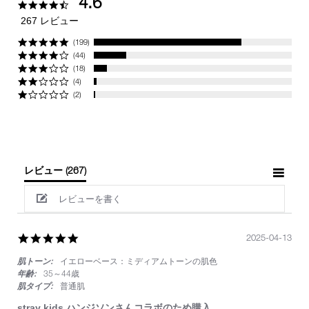
4.6
4.6
star
267 レビュー
rating
(199)
(44)
(18)
(4)
(2)
レビュー
(267)
レビューを書く
5.0
2025-04-13
star
肌トーン:
イエローベース：ミディアムトーンの肌色
rating
年齢:
35～44歳
肌タイプ:
普通肌
stray kids ハンジソンさんコラボのため購入