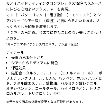
モノイハイドレイティングコンプレックス*配合でスムース
に伸びる心地よいテクスチャーを実現。
マンゴーバター〔マンゴー種子脂〕（エモリエント）とシ
アバター〔シアー脂〕（保湿）が唇にうるおいを与え、ふ
っくらとした印象を演出します。
「つや」の再定義。今までに見たことのない美しさと心地
よさを。
*ガーデニアタイテンシス花エキス、ヤシ油（保湿）
ディテール
光沢のある仕上がり
シアーからミディアムに発色
保湿効果
無配合：タルク、アルコール（エチルアルコール）、ポ
リエチレングリコール、EDTA、パラベン、ホルムアルデヒ
ド、フタル酸エステル、鉱物油、パルミチン酸レチニル、
オキシベンゾン、コールタール、ハイドロキノン、トリク
ロカルバン、トリクロサン、香料
※予告なく商品の外装が変更となる可能性があります。