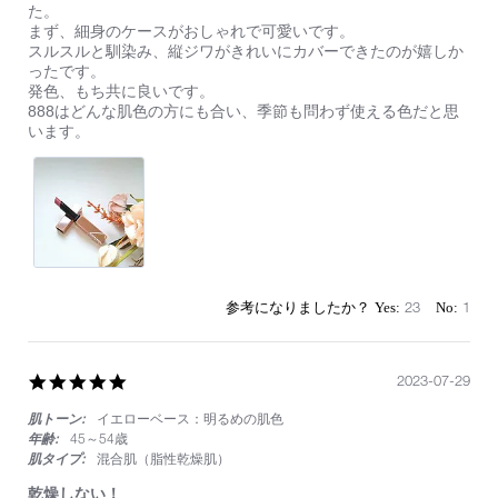
by
stating
た。
ィ
on
多
まず、細身のケースがおしゃれで可愛いです。
ッ
22
数
スルスルと馴染み、縦ジワがきれいにカバーできたのが嬉しか
ク
Dec
の
ったです。
2023
雑
発色、もち共に良いです。
誌
888はどんな肌色の方にも合い、季節も問わず使える色だと思
で
います。
ベ
ス
コ
ス
入
賞
し
て
い
23
1
た
の
で、
888
5.0
2023-07-29
を
star
購
肌トーン:
イエローベース：明るめの肌色
rating
入
年齢:
45～54歳
し
肌タイプ:
混合肌（脂性乾燥肌）
ま
し
乾燥しない！