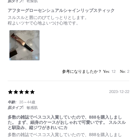
肌タイプ:
乾燥肌
アフターグローセンシュアルシャインリップスティック
Review
review
スルスルと唇にのびてしっとりとします。
by
stating
程よいツヤで心地よいつけ心地です。
on
ア
13
フ
May
タ
2024
ー
グ
ロ
ー
セ
ン
12
2
シ
ュ
ア
ル
5.0
2023-12-22
シ
star
ャ
年齢:
35～44歳
rating
イ
肌タイプ:
敏感肌
ン
リ
多数の雑誌でベスコス入賞していたので、888を購入しまし
ッ
た。 まず、細身のケースがおしゃれで可愛いです。 スルスル
プ
と馴染み、縦ジワがきれいにカ
ス
Review
review
多数の雑誌でベスコス入賞していたので、888を購入しまし
テ