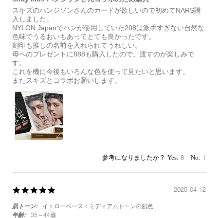
Review
review
スキズのハンジソンさんのカードが欲しいので初めてNARS購
by
stating
入しました。
on
stray
NYLON Japanでハンが使用していた208は派手すぎない自然な
13
kids
色味でうるおいもあってとても良かったです。
Apr
ハ
刻印も推しの名前を入れられてうれしい。
2025
ン
母へのプレゼントに888も購入したので、渡すのが楽しみで
ジ
す。
ソ
これを機に今後もいろんな色を使って見たいと思います。
ン
またスキズとコラボお願いします。
さ
ん
コ
ラ
ボ
の
た
め
購
8
1
入
5.0
2025-04-12
star
肌トーン:
イエローベース：ミディアムトーンの肌色
rating
年齢:
35～44歳