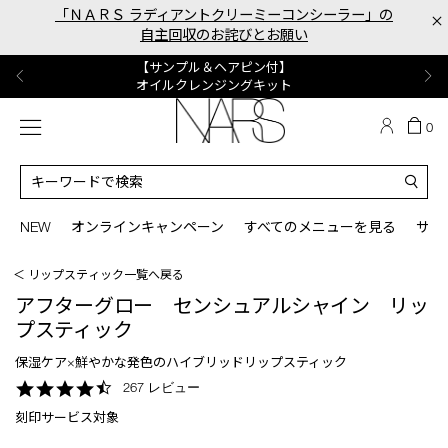
Skip
「ＮＡＲＳ ラディアントクリーミーコンシーラー」の
×
to
自主回収のお詫びとお願い
main
content
【ポーチ＆ブラッシュプレゼント】
【はじめての購入はこちらから】
【ギフトショッパープレゼント】
【サンプル＆ヘアピン付】
【ミニパフプレゼント】
新リキッドブラッシュご購入でプレゼント
カラーアイテムをあの人へのプレゼントに
新リキッドブラッシュスターターキット
オイルクレンジングキット
ORGASM CAMPAIGN
メニュー
カ
0
ー
NARS
ト
カ
の
タ
商
ロ
You
品
グ
can
NEW
オンラインキャンペーン
すべてのメニューを見る
サイ
数
検
use
索
the
＜ リップスティック一覧へ戻る
tab
key
アフターグロー センシュアルシャイン リッ
(or
プスティック
swipe
left
保湿ケア×鮮やかな発色のハイブリッドリップスティック
or
4.6
267 レビュー
right
star
on
刻印サービス対象
rating
your
mobile