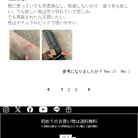
た。
Review
review
ま
唇に塗っていても罪悪感なし。乾燥しないので、違う色も欲し
by
stating
ず、
い。でも欲しい色は売り切れていて悲しみ。
on
乾
細
でも再販されたら又買いたい。
29
燥
身
色はナチュラルピンクで使いやすい。
Jul
し
の
2023
な
ケ
い！
ー
ス
が
お
し
ゃ
れ
28
2
で
可
愛
い
1
2
3
で
す。
ス
ル
ス
ル
初めてのお買い物は
送料無料
と
＊2回目以降は
5,500円(税込)以上の
ご購入で送料無料
馴
染