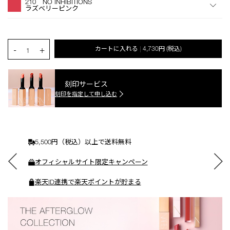
210 NO INHIBITIONS
シ
ラズベリーピンク
ョ
ン
を
カ
PRODUCT.QUANTITY.SELECT.LABEL
-
+
カートに入れる
4,730円
(税込)
|
ー
1
ト
に
入
刻印サービス
れ
刻印を指定して申し込む
る
5,500円（税込）以上で送料無料
オフィシャルサイト限定キャンペーン
楽天ID連携で楽天ポイントが貯まる