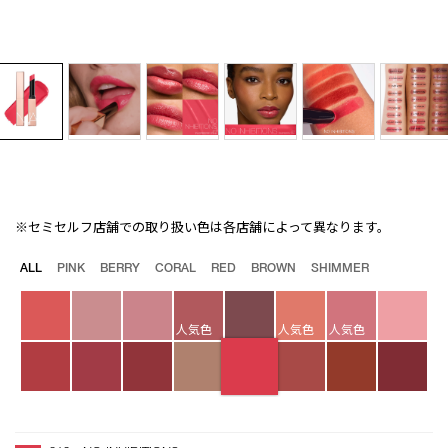
※セミセルフ店舗での取り扱い色は各店舗によって異なります。
Details
/afterglow-
商
sensual-
品
バ
ALL
PINK
BERRY
CORAL
RED
BROWN
SHIMMER
shine-
番
リ
lipstick-
号
エ
210/4535683211376.html
4535683211376
ー
人気色
人気色
人気色
シ
ョ
ン
オ
Product
プ
Actions