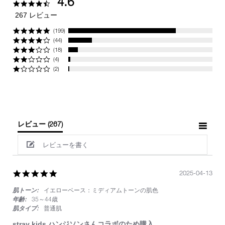
4.6
4.6
star
267 レビュー
rating
(199)
(44)
(18)
(4)
(2)
レビュー
(267)
レビューを書く
5.0
2025-04-13
star
肌トーン:
イエローベース：ミディアムトーンの肌色
rating
年齢:
35～44歳
肌タイプ:
普通肌
stray kids ハンジソンさんコラボのため購入