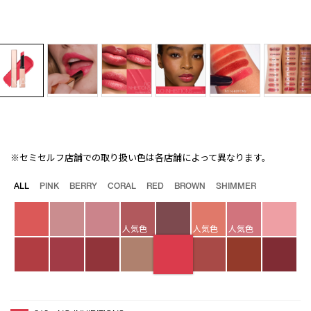
※セミセルフ店舗での取り扱い色は各店舗によって異なります。
Details
/afterglow-
商
sensual-
品
バ
ALL
PINK
BERRY
CORAL
RED
BROWN
SHIMMER
shine-
番
リ
lipstick-
号
エ
210/4535683211376.html
4535683211376
ー
人気色
人気色
人気色
シ
ョ
ン
オ
Product
プ
Actions