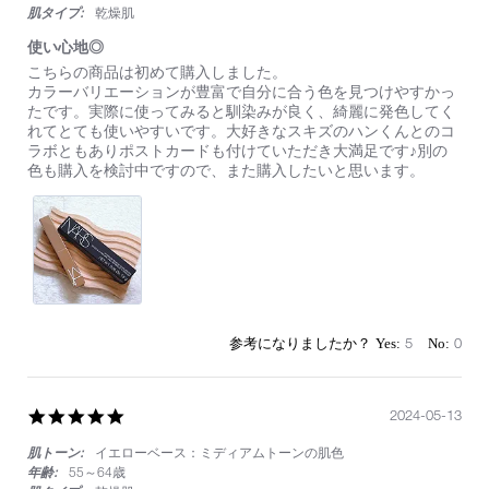
肌タイプ:
乾燥肌
使い心地◎
Review
review
こちらの商品は初めて購入しました。
by
stating
カラーバリエーションが豊富で自分に合う色を見つけやすかっ
on
使
たです。実際に使ってみると馴染みが良く、綺麗に発色してく
12
い
れてとても使いやすいです。大好きなスキズのハンくんとのコ
Apr
心
ラボともありポストカードも付けていただき大満足です♪別の
2025
地
色も購入を検討中ですので、また購入したいと思います。
◎
5
0
5.0
2024-05-13
star
肌トーン:
イエローベース：ミディアムトーンの肌色
rating
年齢:
55～64歳