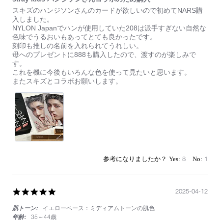
Review
review
スキズのハンジソンさんのカードが欲しいので初めてNARS購
by
stating
入しました。
on
stray
NYLON Japanでハンが使用していた208は派手すぎない自然な
13
kids
色味でうるおいもあってとても良かったです。
Apr
ハ
刻印も推しの名前を入れられてうれしい。
2025
ン
母へのプレゼントに888も購入したので、渡すのが楽しみで
ジ
す。
ソ
これを機に今後もいろんな色を使って見たいと思います。
ン
またスキズとコラボお願いします。
さ
ん
コ
ラ
ボ
の
た
め
購
8
1
入
5.0
2025-04-12
star
肌トーン:
イエローベース：ミディアムトーンの肌色
rating
年齢:
35～44歳