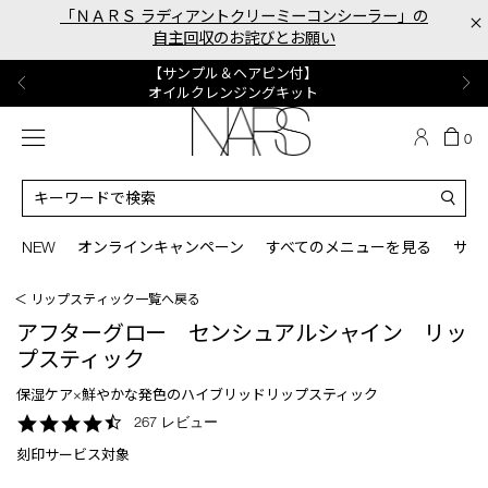
Skip
「ＮＡＲＳ ラディアントクリーミーコンシーラー」の
×
to
自主回収のお詫びとお願い
main
content
【ポーチ＆ブラッシュプレゼント】
【はじめての購入はこちらから】
【ギフトショッパープレゼント】
【サンプル＆ヘアピン付】
【ミニパフプレゼント】
新リキッドブラッシュご購入でプレゼント
カラーアイテムをあの人へのプレゼントに
新リキッドブラッシュスターターキット
オイルクレンジングキット
ORGASM CAMPAIGN
メニュー
カ
0
ー
NARS
ト
カ
の
タ
商
ロ
You
品
グ
can
NEW
オンラインキャンペーン
すべてのメニューを見る
サイ
数
検
use
索
the
＜ リップスティック一覧へ戻る
tab
key
アフターグロー センシュアルシャイン リッ
(or
プスティック
swipe
left
保湿ケア×鮮やかな発色のハイブリッドリップスティック
or
4.6
267 レビュー
right
star
on
刻印サービス対象
rating
your
mobile