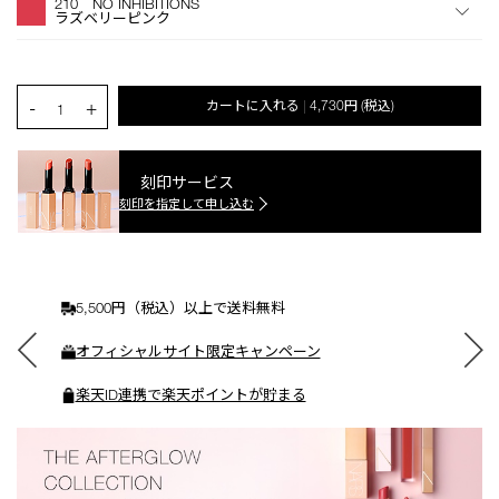
210 NO INHIBITIONS
シ
ラズベリーピンク
ョ
ン
を
カ
PRODUCT.QUANTITY.SELECT.LABEL
-
+
カートに入れる
4,730円
(税込)
|
ー
1
ト
に
入
刻印サービス
れ
刻印を指定して申し込む
る
5,500円（税込）以上で送料無料
オフィシャルサイト限定キャンペーン
楽天ID連携で楽天ポイントが貯まる