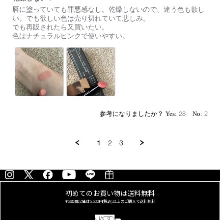
た。
Review
review
ま
唇に塗っていても罪悪感なし。乾燥しないので、違う色も欲し
by
stating
ず、
い。でも欲しい色は売り切れていて悲しみ。
on
乾
細
でも再販されたら又買いたい。
29
燥
身
色はナチュラルピンクで使いやすい。
Jul
し
の
2023
な
ケ
い！
ー
ス
が
お
し
ゃ
れ
28
2
で
可
愛
い
1
2
3
で
す。
ス
ル
ス
ル
初めてのお買い物は
送料無料
と
＊2回目以降は
5,500円(税込)以上の
ご購入で送料無料
馴
染