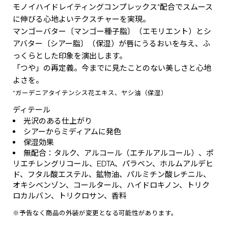
モノイハイドレイティングコンプレックス*配合でスムース
に伸びる心地よいテクスチャーを実現。
マンゴーバター〔マンゴー種子脂〕（エモリエント）とシ
アバター〔シアー脂〕（保湿）が唇にうるおいを与え、ふ
っくらとした印象を演出します。
「つや」の再定義。今までに見たことのない美しさと心地
よさを。
*ガーデニアタイテンシス花エキス、ヤシ油（保湿）
ディテール
光沢のある仕上がり
シアーからミディアムに発色
保湿効果
無配合：タルク、アルコール（エチルアルコール）、ポ
リエチレングリコール、EDTA、パラベン、ホルムアルデヒ
ド、フタル酸エステル、鉱物油、パルミチン酸レチニル、
オキシベンゾン、コールタール、ハイドロキノン、トリク
ロカルバン、トリクロサン、香料
※予告なく商品の外装が変更となる可能性があります。