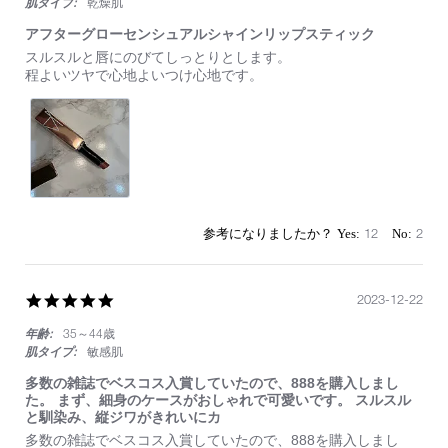
肌タイプ:
乾燥肌
アフターグローセンシュアルシャインリップスティック
Review
review
スルスルと唇にのびてしっとりとします。
by
stating
程よいツヤで心地よいつけ心地です。
on
ア
13
フ
May
タ
2024
ー
グ
ロ
ー
セ
ン
12
2
シ
ュ
ア
ル
5.0
2023-12-22
シ
star
ャ
年齢:
35～44歳
rating
イ
肌タイプ:
敏感肌
ン
リ
多数の雑誌でベスコス入賞していたので、888を購入しまし
ッ
た。 まず、細身のケースがおしゃれで可愛いです。 スルスル
プ
と馴染み、縦ジワがきれいにカ
ス
Review
review
多数の雑誌でベスコス入賞していたので、888を購入しまし
テ