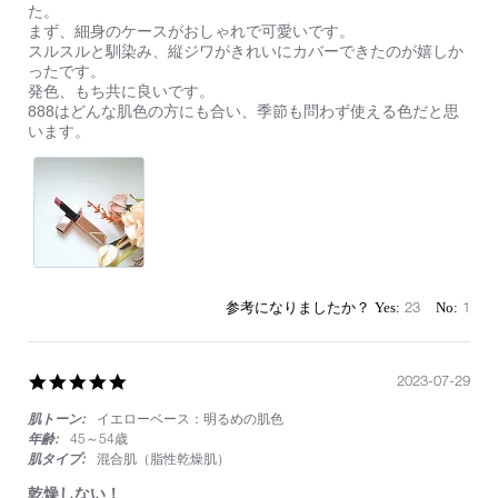
by
stating
た。
ィ
on
多
まず、細身のケースがおしゃれで可愛いです。
ッ
22
数
スルスルと馴染み、縦ジワがきれいにカバーできたのが嬉しか
ク
Dec
の
ったです。
2023
雑
発色、もち共に良いです。
誌
888はどんな肌色の方にも合い、季節も問わず使える色だと思
で
います。
ベ
ス
コ
ス
入
賞
し
て
い
23
1
た
の
で、
888
5.0
2023-07-29
を
star
購
肌トーン:
イエローベース：明るめの肌色
rating
入
年齢:
45～54歳
し
肌タイプ:
混合肌（脂性乾燥肌）
ま
し
乾燥しない！