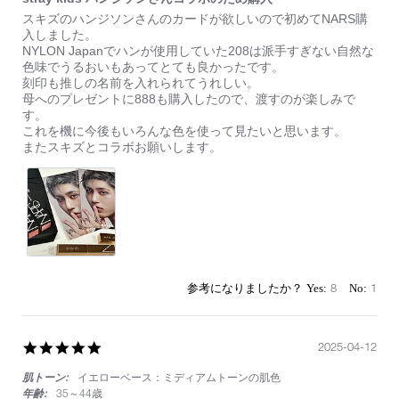
Review
review
スキズのハンジソンさんのカードが欲しいので初めてNARS購
by
stating
入しました。
on
stray
NYLON Japanでハンが使用していた208は派手すぎない自然な
13
kids
色味でうるおいもあってとても良かったです。
Apr
ハ
刻印も推しの名前を入れられてうれしい。
2025
ン
母へのプレゼントに888も購入したので、渡すのが楽しみで
ジ
す。
ソ
これを機に今後もいろんな色を使って見たいと思います。
ン
またスキズとコラボお願いします。
さ
ん
コ
ラ
ボ
の
た
め
購
8
1
入
5.0
2025-04-12
star
肌トーン:
イエローベース：ミディアムトーンの肌色
rating
年齢:
35～44歳