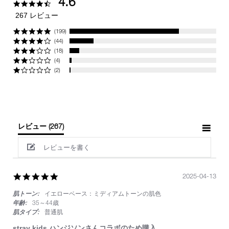
4.6
4.6
star
267 レビュー
rating
(199)
(44)
(18)
(4)
(2)
レビュー
(267)
レビューを書く
5.0
2025-04-13
star
肌トーン:
イエローベース：ミディアムトーンの肌色
rating
年齢:
35～44歳
肌タイプ:
普通肌
stray kids ハンジソンさんコラボのため購入