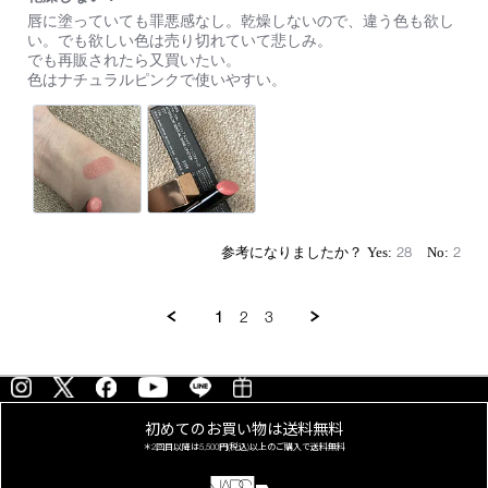
た。
Review
review
ま
唇に塗っていても罪悪感なし。乾燥しないので、違う色も欲し
by
stating
ず、
い。でも欲しい色は売り切れていて悲しみ。
on
乾
細
でも再販されたら又買いたい。
29
燥
身
色はナチュラルピンクで使いやすい。
Jul
し
の
2023
な
ケ
い！
ー
ス
が
お
し
ゃ
れ
28
2
で
可
愛
い
1
2
3
で
す。
ス
ル
ス
ル
初めてのお買い物は
送料無料
と
＊2回目以降は
5,500円(税込)以上の
ご購入で送料無料
馴
染