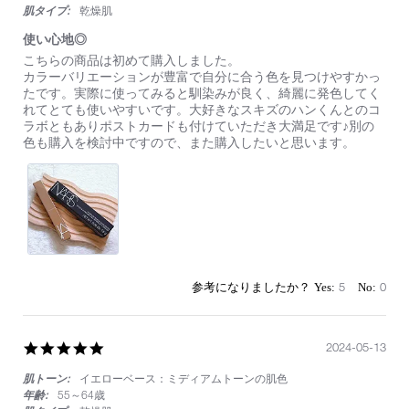
肌タイプ:
乾燥肌
使い心地◎
Review
review
こちらの商品は初めて購入しました。
by
stating
カラーバリエーションが豊富で自分に合う色を見つけやすかっ
on
使
たです。実際に使ってみると馴染みが良く、綺麗に発色してく
12
い
れてとても使いやすいです。大好きなスキズのハンくんとのコ
Apr
心
ラボともありポストカードも付けていただき大満足です♪別の
2025
地
色も購入を検討中ですので、また購入したいと思います。
◎
5
0
5.0
2024-05-13
star
肌トーン:
イエローベース：ミディアムトーンの肌色
rating
年齢:
55～64歳