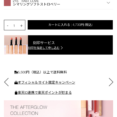
215 FAST LOVE
シ
シマリングソフトストロベリー
ョ
ン
を
カ
PRODUCT.QUANTITY.SELECT.LABEL
-
+
カートに入れる
4,730円
(税込)
|
ー
1
ト
に
入
刻印サービス
れ
刻印を指定して申し込む
る
5,500円（税込）以上で送料無料
オフィシャルサイト限定キャンペーン
楽天ID連携で楽天ポイントが貯まる