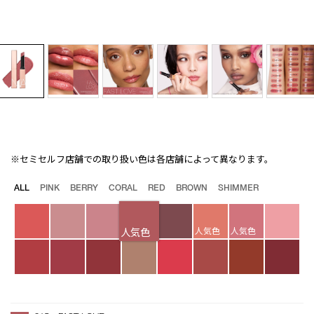
※セミセルフ店舗での取り扱い色は各店舗によって異なります。
Details
/afterglow-
商
sensual-
品
バ
ALL
PINK
BERRY
CORAL
RED
BROWN
SHIMMER
shine-
番
リ
lipstick-
号
エ
215/4535683284707.html
4535683284707
ー
人気色
人気色
シ
人気色
ョ
ン
オ
Product
プ
Actions