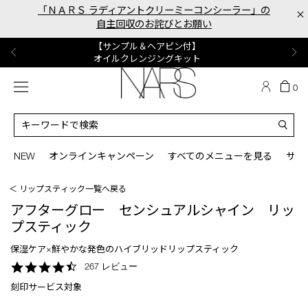
Skip
「ＮＡＲＳ ラディアントクリーミーコンシーラー」の
×
to
自主回収のお詫びとお願い
main
content
【ポーチ＆ブラッシュプレゼント】
【はじめての購入はこちらから】
【ギフトショッパープレゼント】
【サンプル＆ヘアピン付】
【ミニパフプレゼント】
新リキッドブラッシュご購入でプレゼント
カラーアイテムをあの人へのプレゼントに
新リキッドブラッシュスターターキット
オイルクレンジングキット
ORGASM CAMPAIGN
メニュー
カ
0
ー
NARS
ト
カ
の
タ
商
ロ
You
品
グ
can
NEW
オンラインキャンペーン
すべてのメニューを見る
サイ
数
検
use
索
the
＜ リップスティック一覧へ戻る
tab
key
アフターグロー センシュアルシャイン リッ
(or
プスティック
swipe
left
保湿ケア×鮮やかな発色のハイブリッドリップスティック
or
4.6
267 レビュー
right
star
on
刻印サービス対象
rating
your
mobile