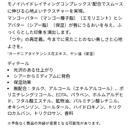
モノイハイドレイティングコンプレックス*配合でスムース
に伸びる心地よいテクスチャーを実現。
マンゴーバター〔マンゴー種子脂〕（エモリエント）とシ
アバター〔シアー脂〕（保湿）が唇にうるおいを与え、ふ
っくらとした印象を演出します。
「つや」の再定義。今までに見たことのない美しさと心地
よさを。
*ガーデニアタイテンシス花エキス、ヤシ油（保湿）
ディテール
光沢のある仕上がり
シアーからミディアムに発色
保湿効果
無配合：タルク、アルコール（エチルアルコール）、ポ
リエチレングリコール、EDTA、パラベン、ホルムアルデヒ
ド、フタル酸エステル、鉱物油、パルミチン酸レチニル、
オキシベンゾン、コールタール、ハイドロキノン、トリク
ロカルバン、トリクロサン、香料
※予告なく商品の外装が変更となる可能性があります。