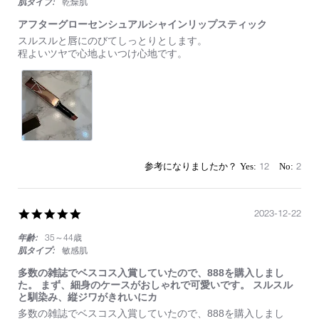
肌タイプ:
乾燥肌
アフターグローセンシュアルシャインリップスティック
Review
review
スルスルと唇にのびてしっとりとします。
by
stating
程よいツヤで心地よいつけ心地です。
on
ア
13
フ
May
タ
2024
ー
グ
ロ
ー
セ
ン
12
2
シ
ュ
ア
ル
5.0
2023-12-22
シ
star
ャ
年齢:
35～44歳
rating
イ
肌タイプ:
敏感肌
ン
リ
多数の雑誌でベスコス入賞していたので、888を購入しまし
ッ
た。 まず、細身のケースがおしゃれで可愛いです。 スルスル
プ
と馴染み、縦ジワがきれいにカ
ス
Review
review
多数の雑誌でベスコス入賞していたので、888を購入しまし
テ