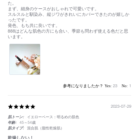
by
stating
た。
ィ
on
多
まず、細身のケースがおしゃれで可愛いです。
ッ
22
数
スルスルと馴染み、縦ジワがきれいにカバーできたのが嬉しか
ク
Dec
の
ったです。
2023
雑
発色、もち共に良いです。
誌
888はどんな肌色の方にも合い、季節も問わず使える色だと思
で
います。
ベ
ス
コ
ス
入
賞
し
て
い
23
1
た
の
で、
888
5.0
2023-07-29
を
star
購
肌トーン:
イエローベース：明るめの肌色
rating
入
年齢:
45～54歳
し
肌タイプ:
混合肌（脂性乾燥肌）
ま
し
乾燥しない！