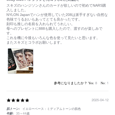
Review
review
スキズのハンジソンさんのカードが欲しいので初めてNARS購
by
stating
入しました。
on
stray
NYLON Japanでハンが使用していた208は派手すぎない自然な
13
kids
色味でうるおいもあってとても良かったです。
Apr
ハ
刻印も推しの名前を入れられてうれしい。
2025
ン
母へのプレゼントに888も購入したので、渡すのが楽しみで
ジ
す。
ソ
これを機に今後もいろんな色を使って見たいと思います。
ン
またスキズとコラボお願いします。
さ
ん
コ
ラ
ボ
の
た
め
購
8
1
入
5.0
2025-04-12
star
肌トーン:
イエローベース：ミディアムトーンの肌色
rating
年齢:
35～44歳