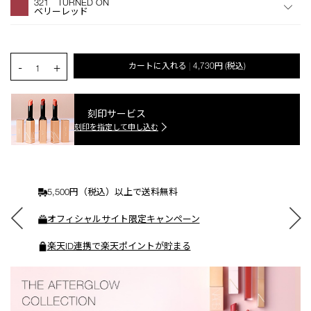
321 TURNED ON
シ
ベリーレッド
ョ
ン
を
カ
PRODUCT.QUANTITY.SELECT.LABEL
-
+
カートに入れる
4,730円
(税込)
|
ー
1
ト
に
入
刻印サービス
れ
刻印を指定して申し込む
る
5,500円（税込）以上で送料無料
オフィシャルサイト限定キャンペーン
楽天ID連携で楽天ポイントが貯まる