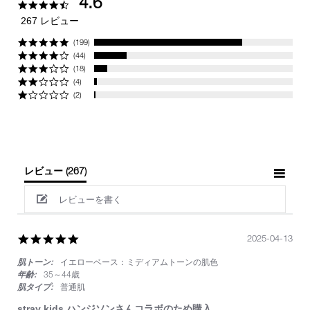
4.6
4.6
star
267 レビュー
rating
(199)
(44)
(18)
(4)
(2)
レビュー
(267)
レビューを書く
5.0
2025-04-13
star
肌トーン:
イエローベース：ミディアムトーンの肌色
rating
年齢:
35～44歳
肌タイプ:
普通肌
stray kids ハンジソンさんコラボのため購入