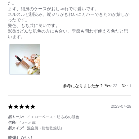
by
stating
た。
ィ
on
多
まず、細身のケースがおしゃれで可愛いです。
ッ
22
数
スルスルと馴染み、縦ジワがきれいにカバーできたのが嬉しか
ク
Dec
の
ったです。
2023
雑
発色、もち共に良いです。
誌
888はどんな肌色の方にも合い、季節も問わず使える色だと思
で
います。
ベ
ス
コ
ス
入
賞
し
て
い
23
1
た
の
で、
888
5.0
2023-07-29
を
star
購
肌トーン:
イエローベース：明るめの肌色
rating
入
年齢:
45～54歳
し
肌タイプ:
混合肌（脂性乾燥肌）
ま
し
乾燥しない！