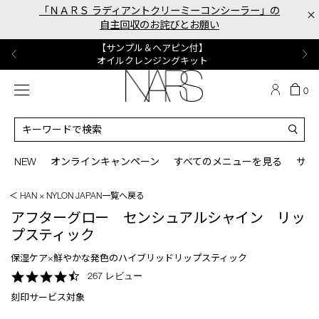
Skip
「ＮＡＲＳ ラディアントクリーミーコンシーラー」の
×
to
自主回収のお詫びとお願い
main
content
【ポーチ＆ブラッシュプレゼント】
【はじめての購入はこちらから】
【ギフトショッパープレゼント】
【サンプル＆ヘアピン付】
【ミニパフプレゼント】
新リキッドブラッシュご購入でプレゼント
カラーアイテムをあの人へのプレゼントに
新リキッドブラッシュスターターキット
オイルクレンジングキット
ORGASM CAMPAIGN
メニュー
カ
0
ー
NARS
ト
カ
の
タ
商
ロ
You
品
グ
can
NEW
オンラインキャンペーン
すべてのメニューを見る
サイ
数
検
use
索
the
＜ HAN × NYLON JAPAN一覧へ戻る
tab
key
アフターグロー センシュアルシャイン リッ
(or
プスティック
swipe
left
保湿ケア×鮮やかな発色のハイブリッドリップスティック
or
4.6
267 レビュー
right
star
on
刻印サービス対象
rating
your
mobile