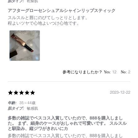
肌タイプ:
乾燥肌
アフターグローセンシュアルシャインリップスティック
Review
review
スルスルと唇にのびてしっとりとします。
by
stating
程よいツヤで心地よいつけ心地です。
on
ア
13
フ
May
タ
2024
ー
グ
ロ
ー
セ
ン
12
2
シ
ュ
ア
ル
5.0
2023-12-22
シ
star
ャ
年齢:
35～44歳
rating
イ
肌タイプ:
敏感肌
ン
リ
多数の雑誌でベスコス入賞していたので、888を購入しまし
ッ
た。 まず、細身のケースがおしゃれで可愛いです。 スルスル
プ
と馴染み、縦ジワがきれいにカ
ス
Review
review
多数の雑誌でベスコス入賞していたので、888を購入しまし
テ