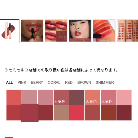
※セミセルフ店舗での取り扱い色は各店舗によって異なります。
Details
/afterglow-
商
sensual-
品
バ
ALL
PINK
BERRY
CORAL
RED
BROWN
SHIMMER
shine-
番
リ
lipstick-
号
エ
321/4535683189064.html
4535683189064
ー
人気色
人気色
人気色
シ
ョ
ン
オ
Product
プ
Actions