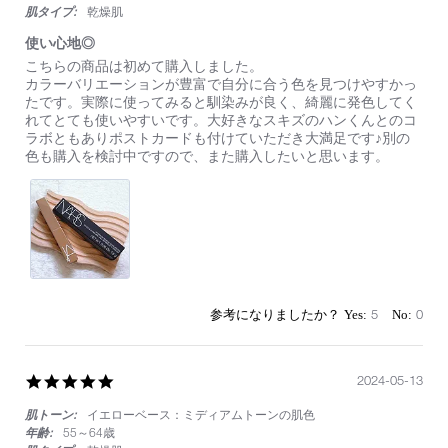
肌タイプ:
乾燥肌
使い心地◎
Review
review
こちらの商品は初めて購入しました。
by
stating
カラーバリエーションが豊富で自分に合う色を見つけやすかっ
on
使
たです。実際に使ってみると馴染みが良く、綺麗に発色してく
12
い
れてとても使いやすいです。大好きなスキズのハンくんとのコ
Apr
心
ラボともありポストカードも付けていただき大満足です♪別の
2025
地
色も購入を検討中ですので、また購入したいと思います。
◎
5
0
5.0
2024-05-13
star
肌トーン:
イエローベース：ミディアムトーンの肌色
rating
年齢:
55～64歳