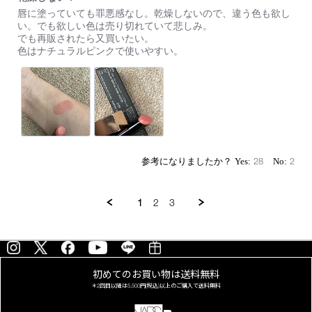
た。
Review
review
ま
唇に塗っていても罪悪感なし。乾燥しないので、違う色も欲し
by
stating
ず、
い。でも欲しい色は売り切れていて悲しみ。
on
乾
細
でも再販されたら又買いたい。
29
燥
身
色はナチュラルピンクで使いやすい。
Jul
し
の
2023
な
ケ
い！
ー
ス
が
お
し
ゃ
れ
28
2
で
可
愛
い
1
2
3
で
す。
ス
ル
ス
ル
初めてのお買い物は
送料無料
と
＊2回目以降は
5,500円(税込)以上の
ご購入で送料無料
馴
染