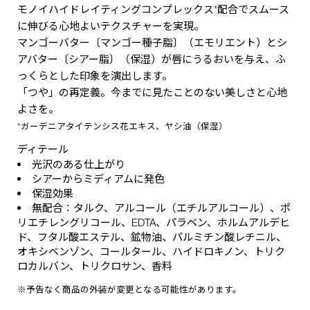
モノイハイドレイティングコンプレックス*配合でスムース
に伸びる心地よいテクスチャーを実現。
マンゴーバター〔マンゴー種子脂〕（エモリエント）とシ
アバター〔シアー脂〕（保湿）が唇にうるおいを与え、ふ
っくらとした印象を演出します。
「つや」の再定義。今までに見たことのない美しさと心地
よさを。
*ガーデニアタイテンシス花エキス、ヤシ油（保湿）
ディテール
光沢のある仕上がり
シアーからミディアムに発色
保湿効果
無配合：タルク、アルコール（エチルアルコール）、ポ
リエチレングリコール、EDTA、パラベン、ホルムアルデヒ
ド、フタル酸エステル、鉱物油、パルミチン酸レチニル、
オキシベンゾン、コールタール、ハイドロキノン、トリク
ロカルバン、トリクロサン、香料
※予告なく商品の外装が変更となる可能性があります。