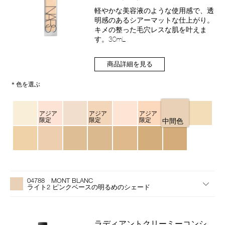
品
番
軽やかな美容液のような使用感で、透
号
明感のあるシアーマットな仕上がり。
4535683285063
キメの整った毛穴レスな肌を叶えま
す。30mL
商品詳細を見る
＊色を選ぶ
バ
リ
アジア
アジア
アジア
限定
限定
限定
中間色
エ
ー
シ
ョ
ン
バ
Product
リ
Actions
04788 MONT BLANC
エ
ライト2 ピンクベースの明るめのシェード
ー
シ
ョ
ン
ラディアントクリーミーコンシ