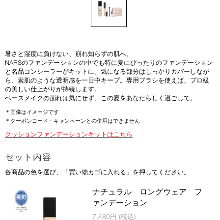
暑さと湿度に負けない、崩れ知らずの肌へ。
NARSのファンデーションの中でも特に夏にぴったりのファンデーション
と名品コンシーラーがキットに。気になる部分はしっかりカバーしなが
ら、素肌のような透明感を一日中キープ。専用ブラシを使えば、プロ級
の美しい仕上がりが持続します。
ベースメイクの崩れは気にせず、この夏をあなたらしく過ごして。
＊画像はイメージです
＊クーポンコード・キャンペーンとの併用はできません
クッションファンデーションキットはこちら
セット内容
各商品の色を選び、「買い物カゴに入れる」を押してください。
商
ナチュラル ロングウェア フ
品
ァンデーション
商
7,480円
(税込)