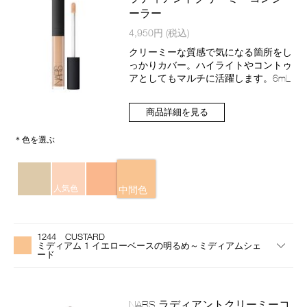
ーラー
商
4,950円
(税込)
品
番
クリーミーな質感で気になる箇所をし
号
っかりカバー。ハイライトやコントゥ
4535683662673
アとしてもマルチに活躍します。6mL
商品詳細を見る
＊色を選ぶ
バ
リ
人気色
中間色
エ
ー
バ
Product
シ
リ
Actions
ョ
1244 CUSTARD
エ
ン
ミディアム 1 イエローベースの明るめ～ミディアムシェ
ー
ード
シ
ョ
ン
NARS ラディアントクリーミーコ