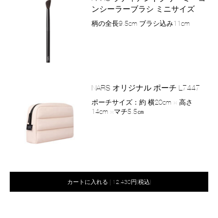
ンシーラーブラシ ミニサイズ
商
柄の全長9.5cm ブラシ込み11cm
品
番
号
2800011111027
バ
Product
リ
Actions
NARS オリジナル ポーチ L7447
エ
商
ポーチサイズ：約 横20cm × 高さ
ー
品
14cm ×マチ5.5㎝
シ
番
ョ
号
ン
2800011277341
バ
Product
リ
Actions
オ
Product
カートに入れる
|
12,430円(税込)
エ
プ
Actions
ー
シ
シ
ョ
ン
ョ