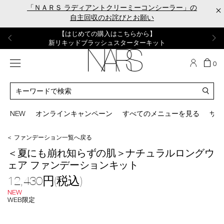
Skip
「ＮＡＲＳ ラディアントクリーミーコンシーラー」の
×
to
自主回収のお詫びとお願い
main
content
【ポーチ＆ブラッシュプレゼント】
【はじめての購入はこちらから】
【ギフトショッパープレゼント】
【サンプル＆ヘアピン付】
【ミニパフプレゼント】
新リキッドブラッシュご購入でプレゼント
カラーアイテムをあの人へのプレゼントに
新リキッドブラッシュスターターキット
オイルクレンジングキット
ORGASM CAMPAIGN
メニュー
カ
0
ー
NARS
ト
カ
の
タ
商
ロ
You
品
グ
can
NEW
オンラインキャンペーン
すべてのメニューを見る
サイ
数
検
use
索
the
＜ ファンデーション一覧へ戻る
tab
/base_make_kit/nlf_rcc_kit_2606_s.html
商
key
＜夏にも崩れ知らずの肌＞ナチュラルロングウ
品
(or
ェア ファンデーションキット
番
swipe
号
left
12,430円(税込)
nlf_rcc_kit_2606_s
or
NEW
right
WEB限定
on
mage
your
mobile