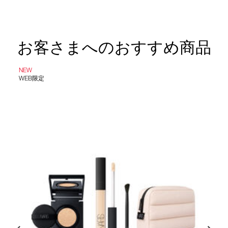
を
ン
カ
ー
ト
に
お客さまへのおすすめ商品
入
れ
る
NEW
WEB限定