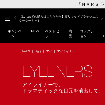
Skip
「ＮＡＲＳ 
to
main
【ミニパフプレゼント】新リキッドブラッシュご購入でプ
【はじめての購入はこちらから】新リキッドブラッシュス
【ギフトショッパープレゼント】カラーアイテムをあの人
content
メニュー
【サンプル＆ヘアピン付】オイルクレンジングキット
【ポーチ＆ブラッシュプレゼント】ORGASM CAMPAIGN
レゼント
ターターキット
へのプレゼントに
キャンペ
NEW
ベストセ
商
コレクシ
ーン
ラー
品
ョン
NARS
商品
アイ
アイライナー
EYELINERS
アイライナーで、
ドラマティックな目元を
演出して。