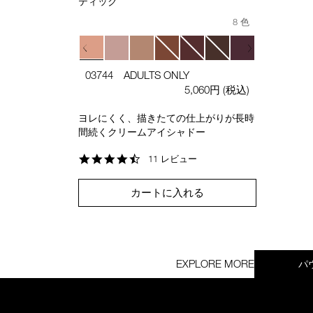
ティック
8 色
03744 ADULTS ONLY
5,060円
(税込)
ヨレにくく、描きたての仕上がりが長時
間続くクリームアイシャドー
4.5
11 レビュー
star
rating
カートに入れる
EXPLORE MORE
パ