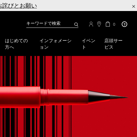
お詫びとお願い
×
カ
カ
0
タ
ー
You
ロ
ト
can
グ
の
はじめての
インフォメーシ
イベン
店頭サー
検
use
商
方へ
ョン
ト
ビス
品
索
the
数
tab
key
(or
swipe
left
or
right
on
your
mobile
device)
to
access