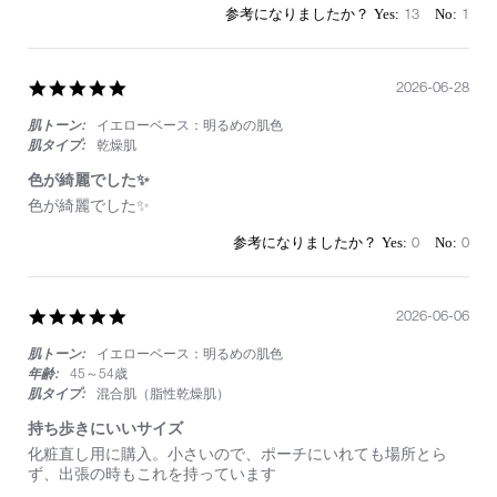
13
1
5.0
2026-06-28
star
肌トーン:
イエローベース：明るめの肌色
rating
肌タイプ:
乾燥肌
色が綺麗でした✨
Review
review
色が綺麗でした✨
by
stating
on
色
0
0
28
が
Jun
綺
2026
麗
5.0
2026-06-06
で
star
し
肌トーン:
イエローベース：明るめの肌色
rating
た
✨
年齢:
45～54歳
肌タイプ:
混合肌（脂性乾燥肌）
持ち歩きにいいサイズ
Review
review
化粧直し用に購入。小さいので、ポーチにいれても場所とら
by
stating
ず、出張の時もこれを持っています
on
持