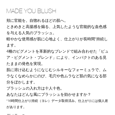
MADE YOU BLUSH
頬に官能を。自惚れるほどの肌へ。
ときめきと高揚感を煽る、上気したような官能的な血色感
を与える人気のブラッシュ。
軽やかな使用感が肌に心地よく、仕上がりが長時間*持続し
ます。
4種のピグメントを革新的なブレンドで組み合わせた「ピュ
ア・ピグメント・ブレンド」により、インパクトのある見
たままの発色を実現。
肌に溶け込むようになじむシルキーなフォーミュラで、ム
ラなくなめらかにのび、毛穴や色ムラなど肌の気になる部
分をぼかします。
ブラッシュの入れ方は十人十色。
あなたはどんな風にブラッシュを効かせますか？
*16時間仕上がり持続（ヨレ）データ取得済み。仕上がりには個人差
があります。