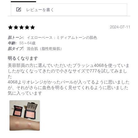
レビューを書く
5.0
2024-07-11
star
肌トーン:
イエローベース：ミディアムトーンの肌色
rating
年齢:
55～64歳
肌タイプ:
混合肌（脂性乾燥肌）
明るくなります
Review
review
美容部員の方に選んでいただいたブラッシュ4068を使っていま
by
stating
したがなくなってきたので小さなサイズで777を試してみまし
on
明
た
11
る
4068よりオレンジがかったパールが入ってるように思いました
Jul
く
が、それがさらに血色を明るく見せてくれるように思いました
2024
な
気に入っています
り
ま
す