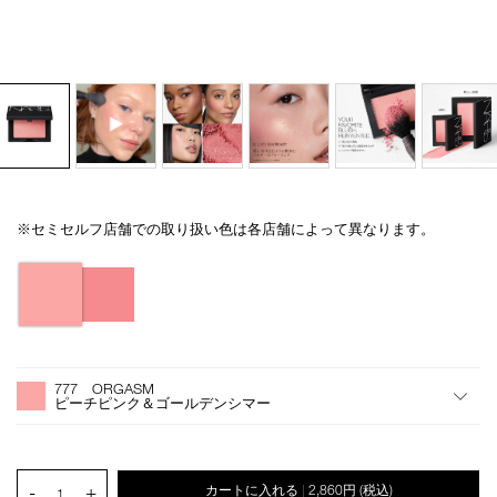
※セミセルフ店舗での取り扱い色は各店舗によって異なります。
Details
/blush-
商
n-
品
バ
mini-
番
リ
777/4535683223010.html
号
エ
4535683223010
ー
シ
オ
Product
ョ
プ
Actions
777 ORGASM
ン
シ
ピーチピンク＆ゴールデンシマー
ョ
ン
を
カ
PRODUCT.QUANTITY.SELECT.LABEL
-
+
カートに入れる
2,860円
(税込)
|
ー
1