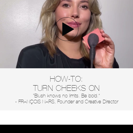
HOW-TO:
TURN CHEEKS ON
“Blush knows no limits. Be bold.”
- FRANÇOIS NARS, Founder and Creative Director