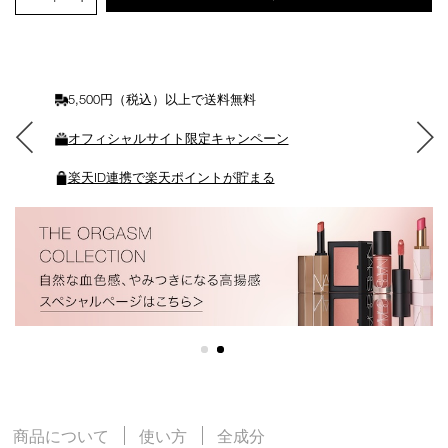
ト
に
入
れ
る
5,500円（税込）以上で送料無料
オフィシャルサイト限定キャンペーン
楽天ID連携で楽天ポイントが貯まる
商品について
使い方
全成分