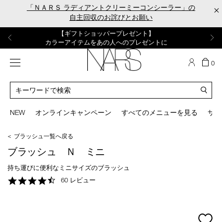
Skip
「ＮＡＲＳ ラディアントクリーミーコンシーラー」の
×
to
自主回収のお詫びとお願い
main
content
【ポーチ＆ブラッシュプレゼント】
【はじめての購入はこちらから】
【ギフトショッパープレゼント】
【サンプル＆ヘアピン付】
【ミニパフプレゼント】
新リキッドブラッシュご購入でプレゼント
カラーアイテムをあの人へのプレゼントに
新リキッドブラッシュスターターキット
オイルクレンジングキット
ORGASM CAMPAIGN
メニュー
カ
0
ー
NARS
ト
カ
の
タ
商
ロ
You
品
グ
can
NEW
オンラインキャンペーン
すべてのメニューを見る
サイ
数
検
use
索
the
＜ ブラッシュ一覧へ戻る
tab
key
ブラッシュ Ｎ ミニ
(or
swipe
持ち運びに便利なミニサイズのブラッシュ
left
4.4
60 レビュー
or
star
right
rating
on
your
mage
mobile