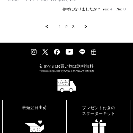
by
stating
on
サ
4
0
12
イ
Oct
ズ
2025
は
1
2
3
い
い
初めてのお買い物は
送料無料
＊2回目以降は
5,500円(税込)以上の
ご購入で送料無料
最短翌日出荷
プレゼント付きの
スターターキット