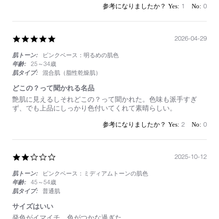
6
ち
1
0
Jun
歩
2026
き
に
い
5.0
2026-04-29
い
star
サ
肌トーン:
ピンクベース：明るめの肌色
rating
イ
年齢:
25～34歳
ズ
肌タイプ:
混合肌（脂性乾燥肌）
どこの？って聞かれる名品
Review
review
艶肌に見えるしそれどこの？って聞かれた。色味も派手すぎ
by
stating
ず、でも上品にしっかり色付いてくれて素晴らしい。
on
ど
29
こ
2
0
Apr
の？
2026
っ
て
聞
2.0
2025-10-12
か
star
れ
肌トーン:
ピンクベース：ミディアムトーンの肌色
rating
る
年齢:
45～54歳
名
肌タイプ:
普通肌
品
サイズはいい
Review
review
発色がイマイチ。色がつかな過ぎた。