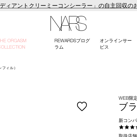
ラディアントクリーミーコンシーラー」の自主回収の
NARS
THE ORGASM
REWARDSプログ
オンラインサー
COLLECTION
ラム
ビス
レフィル）
WEB限
ブ
新コン
取扱店舗：