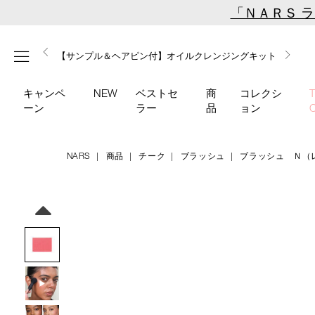
Skip
「ＮＡＲＳ 
to
main
【ミニパフプレゼント】新リキッドブラッシュご購入でプ
【はじめての購入はこちらから】新リキッドブラッシュス
【ギフトショッパープレゼント】カラーアイテムをあの人
content
メニュー
【サンプル＆ヘアピン付】オイルクレンジングキット
【ポーチ＆ブラッシュプレゼント】ORGASM CAMPAIGN
レゼント
ターターキット
へのプレゼントに
キャンペ
NEW
ベストセ
商
コレクシ
ーン
ラー
品
ョン
NARS
商品
チーク
ブラッシュ
ブラッシュ Ｎ（
Details
/blush-
商
n-
品
Image
refill-
番
776/4535683248075.html
号
4535683248075