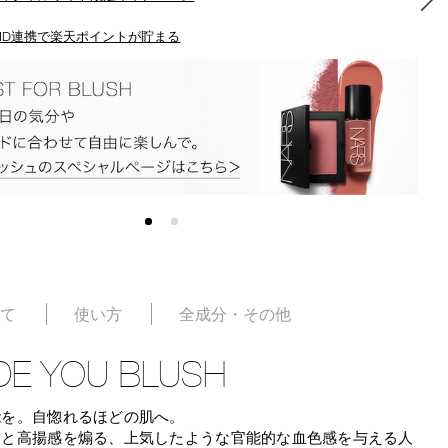
ID連携で楽天ポイントが貯まる
いて
使い方
全成分・その他
DE YOU BLUSH
能を。自惚れるほどの肌へ。
きと高揚感を煽る、上気したような官能的な血色感を与える人