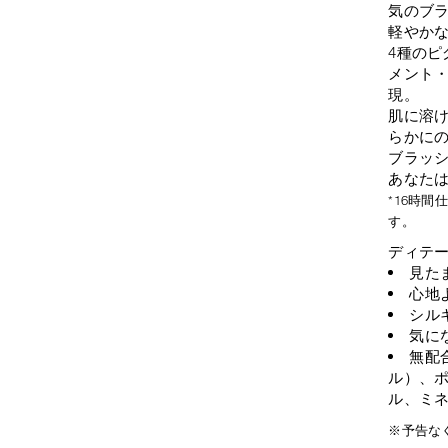
気のブ
軽やか
4種の
メント
現。
肌に溶
らかに
ブラッ
あなた
*16時
す。
ディテ
見た
心地
シル
気に
無配
ル）、ポ
ル、ミ
※予告な