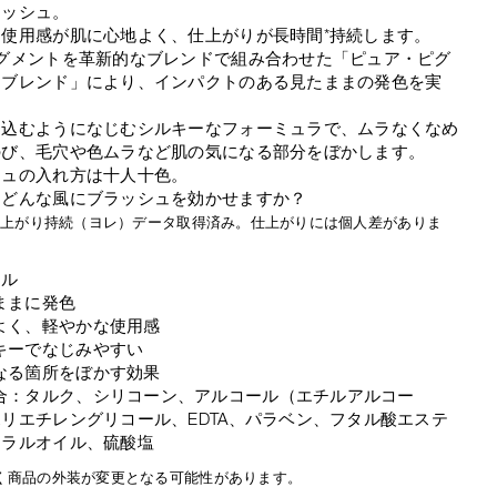
ラッシュ。
な使用感が肌に心地よく、仕上がりが長時間*持続します。
ピグメントを革新的なブレンドで組み合わせた「ピュア・ピグ
・ブレンド」により、インパクトのある見たままの発色を実
け込むようになじむシルキーなフォーミュラで、ムラなくなめ
のび、毛穴や色ムラなど肌の気になる部分をぼかします。
シュの入れ方は十人十色。
はどんな風にブラッシュを効かせますか？
間仕上がり持続（ヨレ）データ取得済み。仕上がりには個人差がありま
ール
ままに発色
よく、軽やかな使用感
キーでなじみやすい
なる箇所をぼかす効果
合：タルク、シリコーン、アルコール（エチルアルコー
リエチレングリコール、EDTA、パラベン、フタル酸エステ
ネラルオイル、硫酸塩
く商品の外装が変更となる可能性があります。