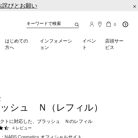
お詫びとお願い
×
カ
カ
0
タ
ー
You
ロ
ト
can
グ
の
はじめての
インフォメーシ
イベン
店頭サー
検
use
商
方へ
ョン
ト
ビス
品
索
the
数
tab
key
(or
swipe
left
or
right
定
on
ラッシュ Ｎ（レフィル）
your
mobile
パクトに対応した、ブラッシュ Ｎのレフィル
device)
to
4.3
4 レビュー
star
access
NARS Cosmetics オフィシャルサイト