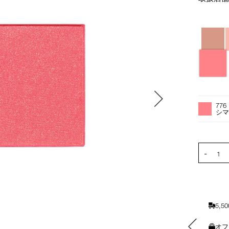
バ
リ
エ
ー
シ
ョ
オ
Product
ン
プ
Actions
776
シ
シ
ョ
ン
を
PRODUCT
-
カ
1
ー
ト
に
入
5,
れ
る
素敵なギフトと交換できる
オフ