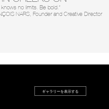
 knows no limits. Be bold.”
NÇOIS NARS, Founder and Creative Director
ギャラリーを表示する