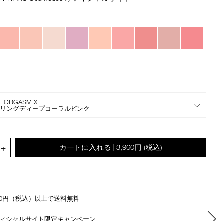
rating
the
suggestions
given
as
you
type
or
submit
this
form
 ORGASM X
to
マリングディープコーラルピンク
search
for
the
.QUANTITY.SELECT.LABEL
+
カートに入れる
3,960円
(税込)
|
keyword
you
have
entered.
500円（税込）以上で送料無料
ィシャルサイト限定キャンペーン