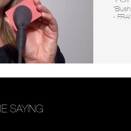
“Blush
- FRA
E SAYING