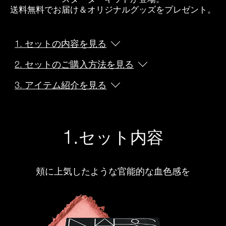
device)
送料無料でお届け＆オリジナルグッズをプレゼント。
to
access
the
suggestions
1. セットの内容を見る
given
as
2. セットのご購入方法を見る
you
type
3. アイテム紹介を見る
or
submit
this
form
to
1.
セット内容
search
for
the
keyword
you
頬に上気したような官能的な血色感を
have
entered.