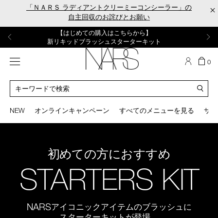
Skip
「ＮＡＲＳ ラディアントクリーミーコンシーラー」の
×
to
自主回収のお詫びとお願い
main
content
【ポーチ＆ブラッシュプレゼント】
【はじめての購入はこちらから】
【ギフトショッパープレゼント】
【サンプル＆ヘアピン付】
【ミニパフプレゼント】
新リキッドブラッシュご購入でプレゼント
カラーアイテムをあの人へのプレゼントに
新リキッドブラッシュスターターキット
オイルクレンジングキット
ORGASM CAMPAIGN
メニュー
カ
0
ー
NARS
ト
カ
の
タ
商
ロ
You
品
グ
can
NEW
オンラインキャンペーン
すべてのメニューを見る
サイ
数
検
use
索
the
tab
key
初めての方におすすめ
(or
swipe
STARTERS KIT
left
or
right
on
NARS
アイコニックアイテムのブラッシュに
your
mobile
スターターキットが登場。