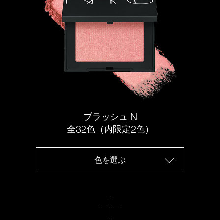
N
ブラッシュ
32
2
全
色（内限定
色）
色を選ぶ
+