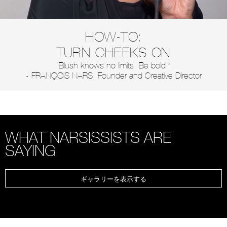
HOW-TO:
TURN CHEEKS ON
“Blush knows no limits. Be bold.”
- FRANÇOIS NARS, Founder and Creative Director
WHAT NARSISSISTS ARE
SAYING
ギャラリーを表示する