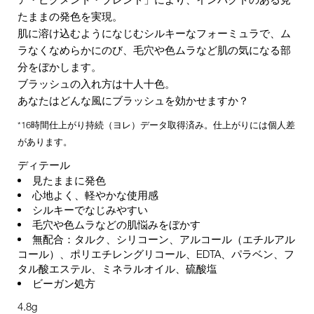
たままの発色を実現。
肌に溶け込むようになじむシルキーなフォーミュラで、ム
ラなくなめらかにのび、毛穴や色ムラなど肌の気になる部
分をぼかします。
ブラッシュの入れ方は十人十色。
あなたはどんな風にブラッシュを効かせますか？
*16時間仕上がり持続（ヨレ）データ取得済み。仕上がりには個人差
があります。
ディテール
見たままに発色
心地よく、軽やかな使用感
シルキーでなじみやすい
毛穴や色ムラなどの肌悩みをぼかす
無配合：タルク、シリコーン、アルコール（エチルアル
コール）、ポリエチレングリコール、EDTA、パラベン、フ
タル酸エステル、ミネラルオイル、硫酸塩
ビーガン処方
4.8g