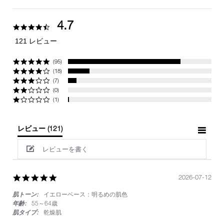
4.7
4.7
star
121 レビュー
rating
(95)
(18)
(7)
(0)
(1)
レビュー
(121)
レビューを書く
5.0
2026-07-12
star
肌トーン:
イエローベース：明るめの肌色
rating
年齢:
55～64歳
肌タイプ:
乾燥肌