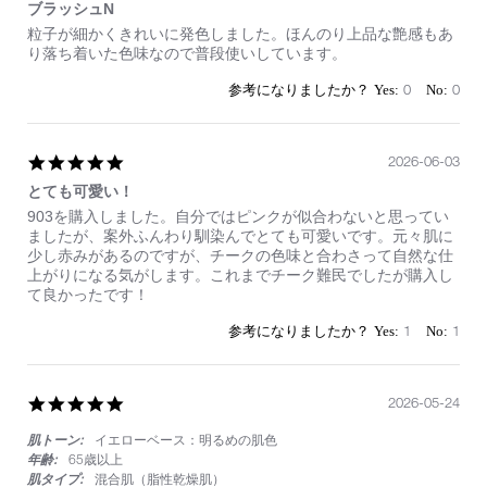
ブラッシュN
Review
review
粒子が細かくきれいに発色しました。ほんのり上品な艶感もあ
by
stating
り落ち着いた色味なので普段使いしています。
on
ブ
12
ラ
0
0
Jul
ッ
2026
シ
ュ
N
5.0
2026-06-03
star
とても可愛い！
rating
Review
review
903を購入しました。自分ではピンクが似合わないと思ってい
by
stating
ましたが、案外ふんわり馴染んでとても可愛いです。元々肌に
on
と
少し赤みがあるのですが、チークの色味と合わさって自然な仕
3
て
上がりになる気がします。これまでチーク難民でしたが購入し
Jun
も
て良かったです！
2026
可
愛
1
1
い！
5.0
2026-05-24
star
肌トーン:
イエローベース：明るめの肌色
rating
年齢:
65歳以上
肌タイプ:
混合肌（脂性乾燥肌）