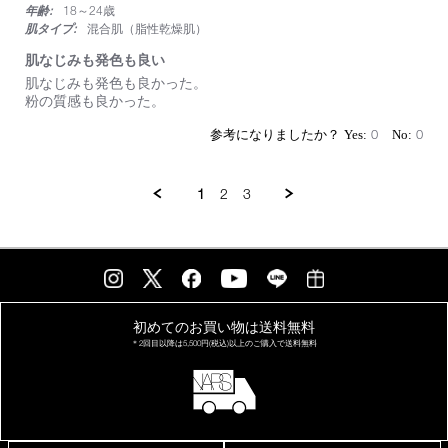
い
年齢:
18～24歳
な
肌タイプ:
混合肌（脂性乾燥肌）
く
似
肌なじみも発色も良い
合
Review
review
肌なじみも発色も良かった。
い
by
stating
粉の質感も良かった。
ま
on
肌
す！！
4
な
0
0
May
じ
2026
み
も
1
2
3
発
色
も
良
い
初めてのお買い物は
送料無料
＊2回目以降は
5,500円(税込)以上の
ご購入で送料無料