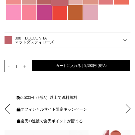
オ
Product
プ
Actions
888 DOLCE VITA
シ
マットダスティローズ
ョ
ン
を
カ
PRODUCT.QUANTITY.SELECT.LABEL
-
+
カートに入れる
5,390円
(税込)
|
ー
1
ト
に
入
れ
る
5,500円（税込）以上で送料無料
オフィシャルサイト限定キャンペーン
楽天ID連携で楽天ポイントが貯まる