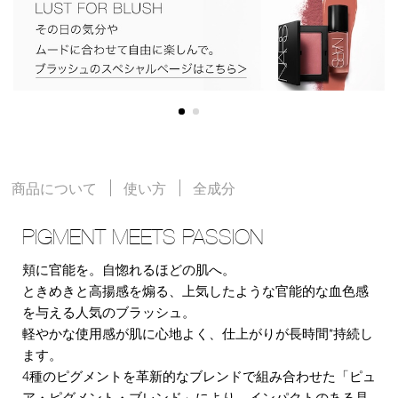
商品について
使い方
全成分
PIGMENT MEETS PASSION
頬に官能を。自惚れるほどの肌へ。
ときめきと高揚感を煽る、上気したような官能的な血色感
を与える人気のブラッシュ。
軽やかな使用感が肌に心地よく、仕上がりが長時間*持続し
ます。
4種のピグメントを革新的なブレンドで組み合わせた「ピュ
ア・ピグメント・ブレンド」により、インパクトのある見