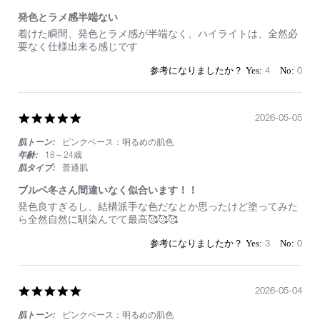
発色とラメ感半端ない
Review
review
着けた瞬間、発色とラメ感が半端なく、ハイライトは、全然必
by
stating
要なく仕様出来る感じです
on
発
24
色
4
0
May
と
2026
ラ
メ
感
5.0
2026-05-05
半
star
端
肌トーン:
ピンクベース：明るめの肌色
rating
な
年齢:
18～24歳
い
肌タイプ:
普通肌
ブルベ冬さん間違いなく似合います！！
Review
review
発色良すぎるし、結構派手な色だなとか思ったけど塗ってみた
by
stating
ら全然自然に馴染んでて最高🥰🥰🥰
on
ブ
5
ル
3
0
May
ベ
2026
冬
さ
ん
5.0
2026-05-04
間
star
違
肌トーン:
ピンクベース：明るめの肌色
rating