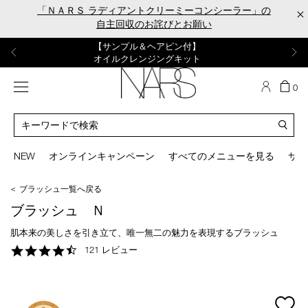
Skip
「ＮＡＲＳ ラディアントクリーミーコンシーラー」の
×
to
自主回収のお詫びとお願い
main
content
【ポーチ＆ブラッシュプレゼント】
【はじめての購入はこちらから】
【ギフトショッパープレゼント】
【サンプル＆ヘアピン付】
【ミニパフプレゼント】
新リキッドブラッシュご購入でプレゼント
カラーアイテムをあの人へのプレゼントに
新リキッドブラッシュスターターキット
オイルクレンジングキット
ORGASM CAMPAIGN
メニュー
カ
0
ー
NARS
ト
カ
の
タ
商
ロ
You
品
グ
can
NEW
オンラインキャンペーン
すべてのメニューを見る
サイ
数
検
use
索
the
＜ ブラッシュ一覧へ戻る
tab
key
ブラッシュ Ｎ
(or
swipe
肌本来の美しさを引き立て、唯一無二の魅力を表現するブラッシュ
left
4.7
121 レビュー
or
star
right
rating
on
your
mage
mobile