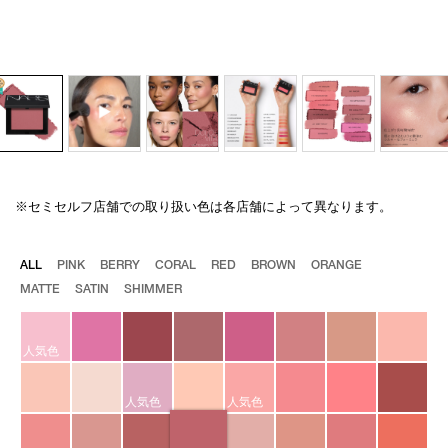
※セミセルフ店舗での取り扱い色は各店舗によって異なります。
Details
/blush-
商
n-
品
888/4535683222662.html
番
バ
ALL
PINK
BERRY
CORAL
RED
BROWN
ORANGE
号
リ
MATTE
SATIN
SHIMMER
4535683222662
エ
ー
シ
ョ
人気色
ン
人気色
人気色