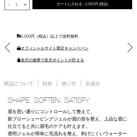
PRODUCT.QUANTITY.SELECT.LABEL
-
+
ー
カートに入れる
3,960円
(税込)
|
1
ト
に
入
れ
る
5,500円（税込）以上で送料無料
オフィシャルサイト限定キャンペーン
楽天ID連携で楽天ポイントが貯まる
商品について
特長
使い方
全成分
SHAPE. SOFTEN. SATISFY.
眉を思い通りにコントロールして整えて。
新ブローシェーピングジェルが眉の形を整え、上品な眉に
仕立てると共に眉毛のケアも叶えます。
透明ジェルが簡単に毛流れを整え、剥げにくいウォーター