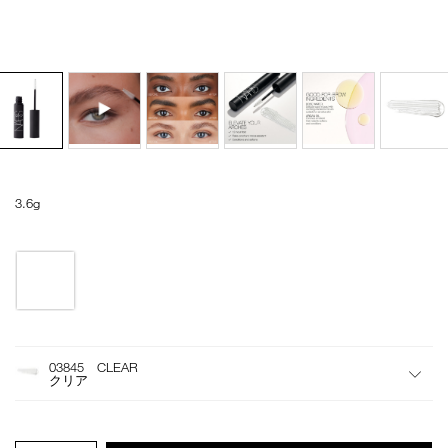
3.6g
Details
/brow-
商
shaping-
品
gel-
番
バ
03845/4535683233019.html
号
リ
4535683233019
エ
ー
シ
オ
Product
ョ
プ
Actions
ン
03845 CLEAR
シ
クリア
ョ
ン
を
カ