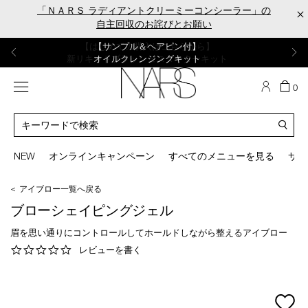
Skip
「ＮＡＲＳ ラディアントクリーミーコンシーラー」の
×
to
自主回収のお詫びとお願い
main
content
【ポーチ＆ブラッシュプレゼント】
【はじめての購入はこちらから】
【ギフトショッパープレゼント】
【サンプル＆ヘアピン付】
【ミニパフプレゼント】
新リキッドブラッシュご購入でプレゼント
カラーアイテムをあの人へのプレゼントに
新リキッドブラッシュスターターキット
オイルクレンジングキット
ORGASM CAMPAIGN
メニュー
カ
0
ー
NARS
ト
カ
の
タ
商
ロ
You
品
グ
can
NEW
オンラインキャンペーン
すべてのメニューを見る
サイ
数
検
use
索
the
＜ アイブロー一覧へ戻る
tab
key
ブローシェイピングジェル
(or
swipe
眉を思い通りにコントロールしてホールドしながら整えるアイブロー
left
0.0
レビューを書く
or
star
right
rating
on
your
mage
mobile