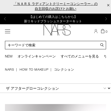
Skip
「ＮＡＲＳ ラディアントクリーミーコンシーラー」の
×
to
自主回収のお詫びとお願い
main
content
【ポーチ＆ブラッシュプレゼント】
【はじめての購入はこちらから】
【ギフトショッパープレゼント】
【サンプル＆ヘアピン付】
【ミニパフプレゼント】
新リキッドブラッシュご購入でプレゼント
カラーアイテムをあの人へのプレゼントに
新リキッドブラッシュスターターキット
オイルクレンジングキット
ORGASM CAMPAIGN
メニュー
カ
0
ー
NARS
ト
カ
の
タ
商
ロ
You
品
グ
can
NEW
オンラインキャンペーン
すべてのメニューを見る
サイ
数
検
use
索
the
tab
NARS
HOW TO MAKEUP
コレクション
key
(or
swipe
SEARCH
left
or
right
on
your
mobile