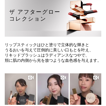
device)
to
ザ アフターグロー
access
the
コレクション
suggestions
given
as
you
type
or
リップスティックはひと塗りで立体的な輝きと
submit
this
うるおいを与えて
圧倒的に美しい口もとを叶え、
form
リキッドブラッシュはラディアンスなつやで、
to
頬に肌の内側から光を放つような血色感を与えます。
search
for
the
keyword
you
have
entered.