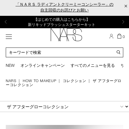
Skip
「ＮＡＲＳ ラディアントクリーミーコンシーラー」の
×
to
自主回収のお詫びとお願い
main
content
【ポーチ＆ブラッシュプレゼント】
【はじめての購入はこちらから】
【ギフトショッパープレゼント】
【サンプル＆ヘアピン付】
【ミニパフプレゼント】
新リキッドブラッシュご購入でプレゼント
カラーアイテムをあの人へのプレゼントに
新リキッドブラッシュスターターキット
オイルクレンジングキット
ORGASM CAMPAIGN
メニュー
カ
0
ー
NARS
ト
カ
の
タ
商
ロ
You
品
グ
can
NEW
オンラインキャンペーン
すべてのメニューを見る
サイ
数
検
use
索
the
tab
NARS
HOW TO MAKEUP
コレクション
ザ アフターグロ
ーコレクション
key
(or
swipe
left
SEARCH
or
right
on
your
mobile