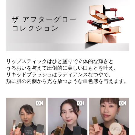
device)
to
access
ザ アフターグロー
the
suggestions
コレクション
given
as
you
type
or
submit
リップスティックはひと塗りで立体的な輝きと
this
うるおいを与えて
圧倒的に美しい口もとを叶え、
form
to
リキッドブラッシュはラディアンスなつやで、
search
頬に肌の内側から光を放つような血色感を与えます。
for
the
keyword
you
have
entered.