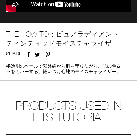
device)
to
access
the
suggestions
given
THE HOW-TO：
ピュアラディアント
as
ティンティッドモイスチャライザー
you
type
or
SHARE
FACEBOOK
TWITTER
PINTEREST
submit
this
半透明のベールで紫外線から肌を守りながら、肌の色ム
form
ラをカバーする、軽いつけ心地のモイスチャライザー。
to
search
for
the
keyword
PRODUCTS USED IN
you
have
THIS TUTORIAL
entered.