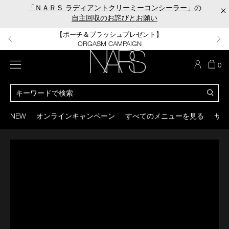
Skip
Skip
「ＮＡＲＳ ラディアントクリーミーコンシーラー」の
×
to
to
自主回収のお詫びとお願い
main
main
content
content
【ポーチ＆ブラッシュプレゼント】
【はじめての購入はこちらから】
【ギフトショッパープレゼント】
【サンプル＆ヘアピン付】
【ミニパフプレゼント】
新リキッドブラッシュご購入でプレゼント
カラーアイテムをあの人へのプレゼントに
新リキッドブラッシュスターターキット
オイルクレンジングキット
ORGASM CAMPAIGN
メニュー
カ
0
ー
NARS
ト
カ
の
タ
商
ロ
You
品
グ
can
NEW
オンラインキャンペーン
すべてのメニューを見る
サイ
数
検
use
索
the
tab
key
(or
swipe
left
or
right
on
your
mobile