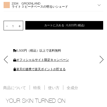
プ
Actions
2334 GROENLAND
シ
ライト 3 ピーチベースの明るいシェード
ョ
ン
を
カ
PRODUCT.QUANTITY.SELECT.LABEL
-
+
カートに入れる
6,820円
(税込)
|
ー
1
ト
に
入
れ
る
5,500円（税込）以上で送料無料
オフィシャルサイト限定キャンペーン
楽天ID連携で楽天ポイントが貯まる
商品について
特長
使い方
全成分
YOUR SKIN TURNED ON