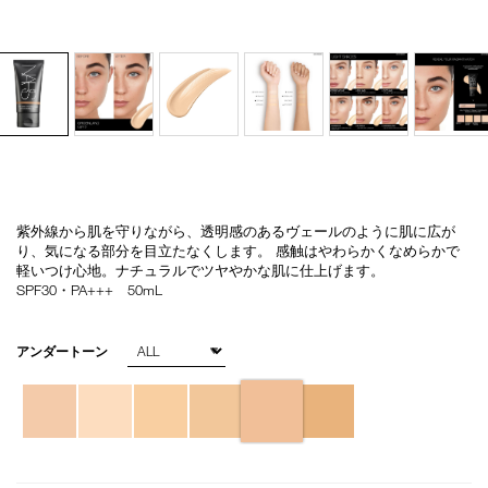
紫外線から肌を守りながら、透明感のあるヴェールのように肌に広が
Details
/pure-
商
り、気になる部分を目立たなくします。 感触はやわらかくなめらかで
radiant-
品
軽いつけ心地。ナチュラルでツヤやかな肌に仕上げます。
tinted-
番
SPF30・PA+++ 50mL
moisturizer-
号
2334/4535683665629.html
4535683665629
バ
アンダートーン
リ
エ
ー
シ
ョ
ン
オ
Product