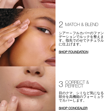
2
MATCH & BLEND
シアー～フルカバーのファン
デーションでルックを整えま
す。指先でのせてナチュラル
に仕上げます。
SHOP FOUNDATION
3
CORRECT &
PERFECT
目のクマ、シミなど気になる
部分を高機能のフォーミュラ
でカバーします。
SHOP CONCEALER