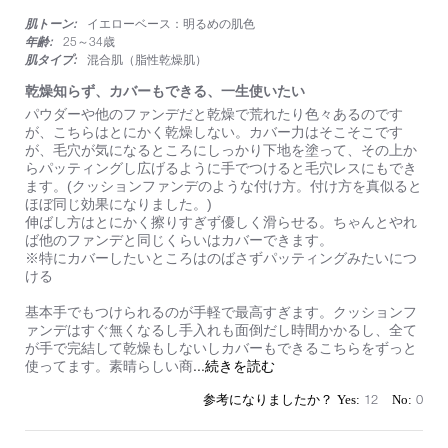
star
肌トーン:
イエローベース：明るめの肌色
rating
年齢:
25～34歳
肌タイプ:
混合肌（脂性乾燥肌）
乾燥知らず、カバーもできる、一生使いたい
Review
review
パウダーや他のファンデだと乾燥で荒れたり色々あるのです
by
stating
が、こちらはとにかく乾燥しない。カバー力はそこそこです
on
乾
が、毛穴が気になるところにしっかり下地を塗って、その上か
9
燥
らパッティングし広げるように手でつけると毛穴レスにもでき
Sep
知
ます。(クッションファンデのような付け方。付け方を真似ると
2025
ら
ほぼ同じ効果になりました。)
ず、
伸ばし方はとにかく擦りすぎず優しく滑らせる。ちゃんとやれ
カ
ば他のファンデと同じくらいはカバーできます。
バ
※特にカバーしたいところはのばさずパッティングみたいにつ
ー
ける
も
で
基本手でもつけられるのが手軽で最高すぎます。クッションフ
き
ァンデはすぐ無くなるし手入れも面倒だし時間かかるし、全て
る、
が手で完結して乾燥もしないしカバーもできるこちらをずっと
一
Read
...続きを読む
使ってます。素晴らしい商
生
more
使
about
12
0
い
review
た
stating
い