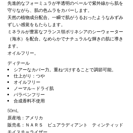
先進的なフォーミュラが半透明のベールで紫外線から肌を
守りながら、肌の色ムラをカバーします。
天然の植物成分配合。一瞬で肌がうるおったようなみずみ
ずしい感覚をもたらします。
ミネラルが豊富なフランス領ポリネシアのシーウォーター
（海水）を配合。なめらかでナチュラルな輝きの肌に導き
ます。
オイルフリー。
ディテール
シアーなカバー力。重ねづけすることで調節可能。
仕上がり：つや
オイルフリー
ノーマル～ドライ肌
パラベンフリー
合成香料不使用
50mL
原産地：アメリカ
販売名：ＮＡＲＳ ピュアラディアント ティンティッド
モイスチャライザー