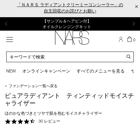
Skip
「ＮＡＲＳ ラディアントクリーミーコンシーラー」の
×
to
自主回収のお詫びとお願い
main
content
【ポーチ＆ブラッシュプレゼント】
【はじめての購入はこちらから】
【ギフトショッパープレゼント】
【サンプル＆ヘアピン付】
【ミニパフプレゼント】
新リキッドブラッシュご購入でプレゼント
カラーアイテムをあの人へのプレゼントに
新リキッドブラッシュスターターキット
オイルクレンジングキット
ORGASM CAMPAIGN
メニュー
カ
0
ー
NARS
ト
カ
の
タ
商
ロ
You
品
グ
can
NEW
オンラインキャンペーン
すべてのメニューを見る
サイ
数
検
use
索
the
＜ ファンデーション一覧へ戻る
tab
key
ピュアラディアント ティンティッドモイスチ
(or
ャライザー
swipe
left
ほのかな色づきとツヤで肌を包むモイスチャライザー
or
4.4
30 レビュー
right
star
on
rating
your
mobile