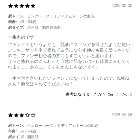
乾
5.0
2025-09-05
燥
star
知
肌トーン:
ピンクベース：ミディアムトーンの肌色
rating
ら
年齢:
45～54歳
ず、
カ
肌タイプ:
混合肌（脂性乾燥肌）
バ
一生ものです
ー
も
Review
review
ファンデ？というよりも、乳液にファンデを混ぜたような使い
で
by
stating
ごこち。サッと手で塗れてムラにならず伸びも良く塗りやすい
き
on
一
ので、ファンデ初心者の方にもすごくいいと思います。
る、
5
生
サッと塗れるのにふわっと自然に肌をカバーし綺麗にみせてく
一
Sep
も
れますし、夕方に、くすむかんじもないです。
生
2025
の
使
で
一生お付き合いしたいファンデになってしまったので、NARS
い
す
さん！廃盤はやめてくださいね！
た
い
7
0
3.0
2025-08-26
star
肌トーン:
イエローベース：ミディアムトーンの肌色
rating
年齢:
55～64歳
肌タイプ:
脂性肌