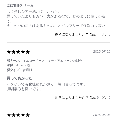
ほぼBBクリーム
Review
review
もう少しシアー感がほしかった。
by
stating
思っていたよりもカバー力があるので、どのように使うか迷
on
ほ
う。
26
ぼ
少しのびの悪さはあるものの、オイルフリーで保湿力は高い。
Aug
BB
2025
ク
4
0
リ
ー
ム
5.0
2025-07-29
star
肌トーン:
イエローベース：ミディアムトーンの肌色
rating
年齢:
45～54歳
肌タイプ:
普通肌
買って良かった
Review
review
汗をかいても化粧崩れが無く、毎日使ってます。
by
stating
肌馴染みも良いです。
on
買
29
っ
6
0
Jul
て
2025
良
か
っ
5.0
2025-05-07