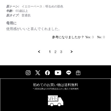
た
star
肌トーン:
イエローベース：明るめの肌色
rating
年齢:
65歳以上
肌タイプ:
普通肌
母用に
Review
review
使用感がいいと喜んでくれました。
by
stating
on
母
3
0
7
用
May
に
2025
1
2
3
初めてのお買い物は
送料無料
＊2回目以降は
5,500円(税込)以上の
ご購入で送料無料