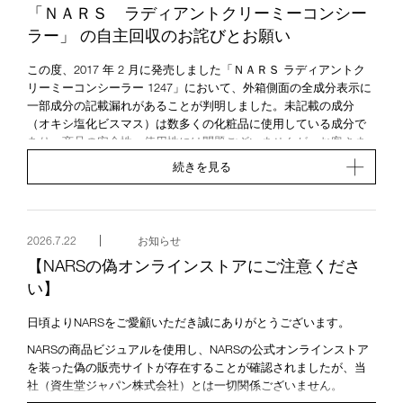
フリーダイヤル 0120-356-686
「ＮＡＲＳ ラディアントクリーミーコンシー
受付時間 月～金 10:00～17:00 ＜祝日、夏期休暇・年末年始を
ラー」 の自主回収のお詫びとお願い
除く＞
この度、2017 年 2 月に発売しました「ＮＡＲＳ ラディアントク
リーミーコンシーラー 1247」において、外箱側面の全成分表示に
一部成分の記載漏れがあることが判明しました。未記載の成分
（オキシ塩化ビスマス）は数多くの化粧品に使用している成分で
あり、商品の安全性・使用性には問題ございませんが、お客さま
がお持ちの対象商品を交換させていただきます。
続きを見る
つきましては、対象商品をお持ちの方は、
こちら
のリンク先の
【ＮＡＲＳ ラディアントクリーミーコンシーラー 商品交換窓口】
までご連絡いただきますようお願い申し上げます。
2026.7.22
お知らせ
お客さまにご心配、ご迷惑をおかけしますことを深くお詫び申し
【NARSの偽オンラインストアにご注意くださ
上げます。
今後、より一層の品質管理の徹底に努めてまいりますので、引き
い】
続き、ＮＡＲＳ商品をご愛用いただきますようお願い申し上げま
す。
日頃よりNARSをご愛顧いただき誠にありがとうございます。
NARSの商品ビジュアルを使用し、NARSの公式オンラインストア
を装った偽の販売サイトが存在することが確認されましたが、当
社（資生堂ジャパン株式会社）とは一切関係ございません。