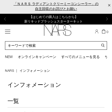
Skip
「ＮＡＲＳ ラディアントクリーミーコンシーラー」の
×
to
自主回収のお詫びとお願い
main
content
【ポーチ＆ブラッシュプレゼント】
【はじめての購入はこちらから】
【ギフトショッパープレゼント】
【サンプル＆ヘアピン付】
【ミニパフプレゼント】
新リキッドブラッシュご購入でプレゼント
カラーアイテムをあの人へのプレゼントに
新リキッドブラッシュスターターキット
オイルクレンジングキット
ORGASM CAMPAIGN
メニュー
カ
0
ー
NARS
ト
カ
の
タ
商
ロ
You
品
グ
can
NEW
オンラインキャンペーン
すべてのメニューを見る
サイ
数
検
use
索
the
tab
NARS
インフォメーション
key
(or
インフォメーション
swipe
left
or
right
一覧
on
your
mobile