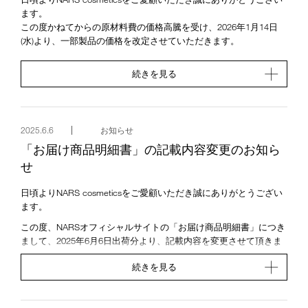
7/31まで、店頭受取：9/30まで）
ます。
7/31までに西武渋谷店でのお受け取りをお申込みされた方は、8/21
この度かねてからの原材料費の価格高騰を受け、2026年1月14日
～9/30まで同店でのお受け取りが可能です。
(水)より、一部製品の価格を改定させていただきます。
※7/31以降お申込みされる場合には、西武渋谷店以外のお店を選
【よくあるご質問】
択していただきますようお願いいたします。
続きを見る
オンラインショッピングご利用時の取り扱いについて
今後ともNARS製品のより一層のご愛用を賜りますよう、よろしく
Q 価格変更前にオーダーをして、変更後に受け取るのですがどち
お願い申し上げます。
らの金額が適用になりますか？
A ご注文時の価格でお受けいたします。
2025.6.6
お知らせ
Q 指定日配送をし、価格変更後に受け取るのですがどちらの金額
「お届け商品明細書」の記載内容変更のお知ら
が適用になりますか？
A ご注文時の価格でお受けいたします。
せ
価格改定の詳細はこちら
日頃よりNARS cosmeticsをご愛顧いただき誠にありがとうござい
お客さまにはご迷惑をおかけして誠に申し訳ございませんが、今
ます。
後とも変わらぬご愛顧ご支援を賜りますよう、お願い申し上げま
この度、NARSオフィシャルサイトの「お届け商品明細書」につき
す。
まして、2025年6月6日出荷分より、記載内容を変更させて頂きま
す。
続きを見る
【変更内容】
下記項目の記載が無くなります。
商品単価(税込)