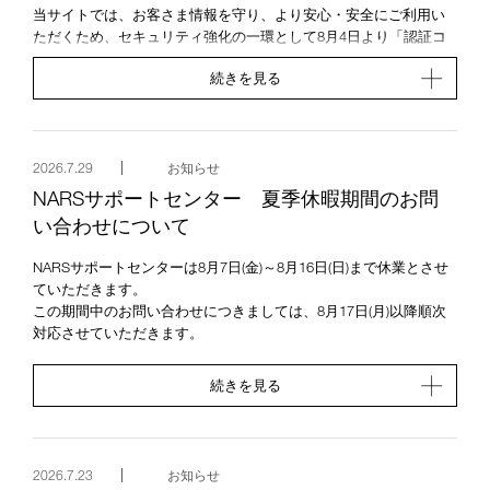
当サイトでは、お客さま情報を守り、より安心・安全にご利用い
ただくため、セキュリティ強化の一環として8月4日より「認証コ
ード」を用いた多要素認証を導入いたします。
続きを見る
つきましては、8月4日以降に当サイトにサインインする際に、ご
登録のメールアドレスに配信される「認証コード」入力が必要と
なります。メールアドレスが現在お使いいただいている最新のも
のか、事前にご確認をお願いいたします。
2026.7.29
お知らせ
「認証コード」が届かない場合は、少し時間を置いて再度お試し
NARSサポートセンター 夏季休暇期間のお問
いただくか、迷惑メール設定をご確認いただき、
「info@tm.narscosmetics.jp」からのメールが受信できるよう設定
い合わせについて
変更をお願いいたします。
NARSサポートセンターは8月7日(金)～8月16日(日)まで休業とさせ
多要素認証に関するご不明点につきましては、
こちら
をご確
ていただきます。
認ください。
この期間中のお問い合わせにつきましては、8月17日(月)以降順次
多要素認証導入に便乗したフィッシング詐欺の発生が予想さ
対応させていただきます。
れますのでメールの差出元にご注意ください。
大変ご迷惑をおかけしますが、何卒ご了承くださいますようお願
続きを見る
い申し上げます。
お客さまにはご不便をおかけいたしますが、ご理解賜りますよう
お願い申し上げます。
お問い合わせ
NARSサポートセンター
2026.7.23
お知らせ