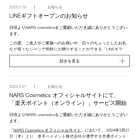
金額(税込)
2025.2.10
お知らせ
ご注文金額合計(税込)
LINEギフトオープンのお知らせ
ご利用ポイント合計
お支払い方法
日頃よりNARS cosmeticsをご愛顧いただき誠にありがとうござい
獲得予定ポイント
ます。
今回獲得予定クーポン
ご注文時ポイント還元率
この度、ご友人やご家族へのお祝いや、日々のちょっとしたお礼
など様々なシーンで気軽にお贈りすることができる「LINEギフ
適格請求書等保存方式（インボイス制度）における証憑は、
ト」にNARSがオープンいたしました。
マイアカウントの購入履歴詳細をご確認ください。
続きを見る
ベストセラーのパウダーやリップスティックをはじめ、誕生日カ
https://www.narscosmetics.jp/my-account/order-history
ードを付けたオリジナルのキットなどもご用意。
今後とも変わらぬご愛顧ご支援を賜りますよう、お願い申し上げ
NARSのアイテムとメッセージを添えて、大切な気持ちをお伝えく
ます。
ださい。
2024.3.21
お知らせ
【LINEギフト NARSページ（外部ページへ遷移します）】
NARS Cosmetics オフィシャルサイトにて、
▼スマートフォンからはこちら
「楽天ポイント（オンライン）」サービス開始
※LINEアプリがインストールされたスマートフォンでご確認くだ
さい。
日頃よりNARS cosmeticsをご愛顧いただき誠にありがとうござい
https://u.lin.ee/fTz3UJ1/gift
ます。
▼PCからはこちら
「
NARS Cosmetics オフィシャルサイト
」において、 2024年3月21
https://mall.line.me/sb/b75175c7
日（木）より、楽天ペイメント株式会社が運営する共通ポイント