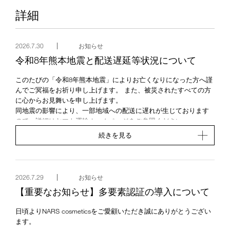
詳細
2026.7.30
お知らせ
令和8年熊本地震と配送遅延等状況について
このたびの「令和8年熊本地震」によりお亡くなりになった方へ謹
んでご冥福をお祈り申し上げます。 また、被災されたすべての方
に心からお見舞いを申し上げます。
同地震の影響により、一部地域への配送に遅れが生じております
ので、詳細はヤマト運輸ホームページをご参照ください。
https://www.yamato-hd.co.jp/important/info_260728_2.html
続きを見る
2026.7.29
お知らせ
【重要なお知らせ】多要素認証の導入について
日頃よりNARS cosmeticsをご愛顧いただき誠にありがとうござい
ます。