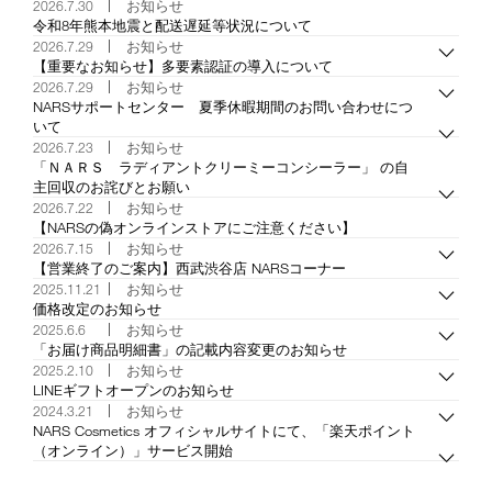
2026.7.30
お知らせ
device)
令和8年熊本地震と配送遅延等状況について
to
2026.7.29
お知らせ
access
【重要なお知らせ】多要素認証の導入について
the
2026.7.29
お知らせ
suggestions
NARSサポートセンター 夏季休暇期間のお問い合わせにつ
given
いて
as
2026.7.23
お知らせ
you
「ＮＡＲＳ ラディアントクリーミーコンシーラー」 の自
type
主回収のお詫びとお願い
or
2026.7.22
お知らせ
submit
【NARSの偽オンラインストアにご注意ください】
this
2026.7.15
お知らせ
form
【営業終了のご案内】西武渋谷店 NARSコーナー
to
search
2025.11.21
お知らせ
for
価格改定のお知らせ
the
2025.6.6
お知らせ
keyword
「お届け商品明細書」の記載内容変更のお知らせ
you
2025.2.10
お知らせ
have
LINEギフトオープンのお知らせ
entered.
2024.3.21
お知らせ
NARS Cosmetics オフィシャルサイトにて、「楽天ポイント
（オンライン）」サービス開始