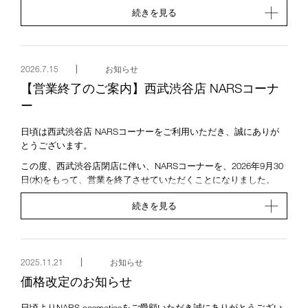
クレジットカード決済やお振込み、お客さまの個人情報を入力さ
続きを見る
れないよう十分ご注意ください。
正規のNARS商品をご購入いただき、大切な個人情報を保護するた
め、以下の点にご留意いただきますようお願いいたします。
信頼できるお店でのご購入：
2026.7.15
お知らせ
NARSの商品は、オフィシャルサイト、NARS取扱店、また
【営業終了のご案内】西武渋谷店 NARSコーナ
は信頼できるオンラインストアからご購入ください。
ー
不審なサイトの回避:：
不審なウェブサイトやリンクをクリックしないでくださ
い。
日頃は西武渋谷店 NARSコーナーをご利用いただき、誠にありが
公式運営サイト・店舗案内：
とうございます。
当社が公式に運営しているサイトとNARS取扱店のご案内ペ
この度、西武渋谷店閉店に伴い、NARSコーナーを、2026年9月30
ージは以下のとおりです。
日(水)をもって、営業を終了させていただくことになりました。
NARS Cosmetics オフィシャルサイト (本サイト)
NARS取扱店
お客さまにはオープン以来、多くのご厚情を賜り、心よりお礼申
続きを見る
（店舗検索
https://www.narscosmetics.jp/stores
）
し上げます。 大変ご不便をおかけし誠に申し訳ありませんが、何
卒ご理解を賜りますようお願い申し上げます。 お近くの店舗とい
たしましては、渋谷スクランブルスクエア店 NARSコーナー、
DRESS TABLE by ShinQs ビューティーパレット 渋谷109
2025.11.21
お知らせ
NARS（セミセルフ店舗）がございます。
価格改定のお知らせ
尚、リワーズプログラムにつきまして、西武渋谷店でお受け取り
をご希望の場合には、受付が7/31までとなります。（申込受付：
日頃よりNARS cosmeticsをご愛顧いただき誠にありがとうござい