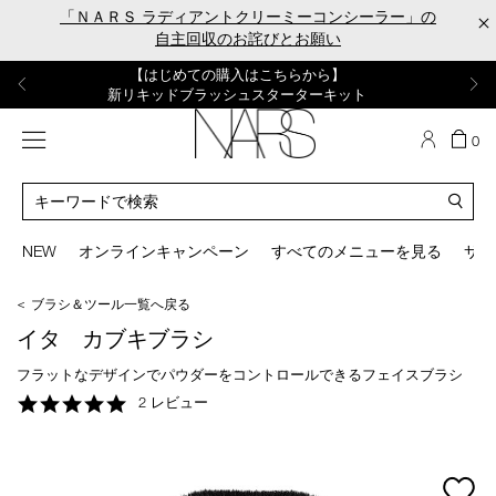
Skip
「ＮＡＲＳ ラディアントクリーミーコンシーラー」の
×
to
自主回収のお詫びとお願い
main
content
【ポーチ＆ブラッシュプレゼント】
【はじめての購入はこちらから】
【ギフトショッパープレゼント】
【サンプル＆ヘアピン付】
【ミニパフプレゼント】
新リキッドブラッシュご購入でプレゼント
カラーアイテムをあの人へのプレゼントに
新リキッドブラッシュスターターキット
オイルクレンジングキット
ORGASM CAMPAIGN
メニュー
カ
0
ー
NARS
ト
カ
の
タ
商
ロ
You
品
グ
can
NEW
オンラインキャンペーン
すべてのメニューを見る
サイ
数
検
use
索
the
＜ ブラシ＆ツール一覧へ戻る
tab
key
イタ カブキブラシ
(or
swipe
フラットなデザインでパウダーをコントロールできるフェイスブラシ
left
5.0
2 レビュー
or
star
right
rating
on
your
mage
mobile