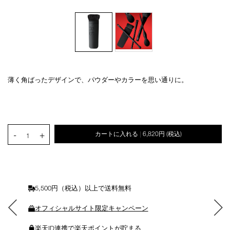
薄く角ばったデザインで、パウダーやカラーを思い通りに。
Details
/ita-
商
kabuki-
品
オ
Product
brush/4535683108126.html
番
プ
Actions
号
シ
4535683108126
ョ
PRODUCT.QUANTITY.SELECT.LABEL
-
+
カートに入れる
6,820円
(税込)
ン
|
1
を
カ
ー
ト
に
5,500円（税込）以上で送料無料
入
れ
オフィシャルサイト限定キャンペーン
る
楽天ID連携で楽天ポイントが貯まる