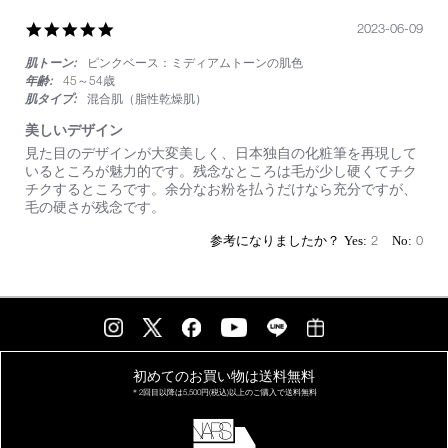
5.0
2023-06-09
star
肌トーン:
ピンクベース：ミディアムトーンの肌色
rating
年齢:
45～54歳
肌タイプ:
混合肌（脂性乾燥肌）
美しいデザイン
Review
review
見た目のデザインが大変美しく、日本独自の化粧筆を再現して
by
stating
いるところが魅力的です。残念なところは毛が少し硬くてチク
on
美
チクするところです。余分なお粉を払うだけなら充分ですが、
9
し
毛の硬さが残念です。
Jun
い
2023
デ
2
0
ザ
イ
ン
初めてのお買い物は
送料無料
＊2回目以降は
5,500円(税込)以上の
ご購入で送料無料