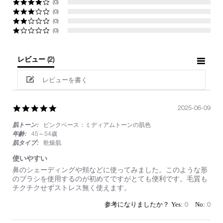
(0)
(0)
(0)
(0)
レビュー
(2)
レビューを書く
5.0
2025-06-09
star
肌トーン:
ピンクベース：ミディアムトーンの肌色
rating
年齢:
45～54歳
肌タイプ:
乾燥肌
使いやすい
Review
review
鼻のシェーディングや頬などに使ってみました。このような形
by
stating
のブラシを使用するのが初めてですがとても便利です。毛質も
on
使
チクチクせずストレス無く使えます。
9
い
Jun
や
0
0
2025
す
い