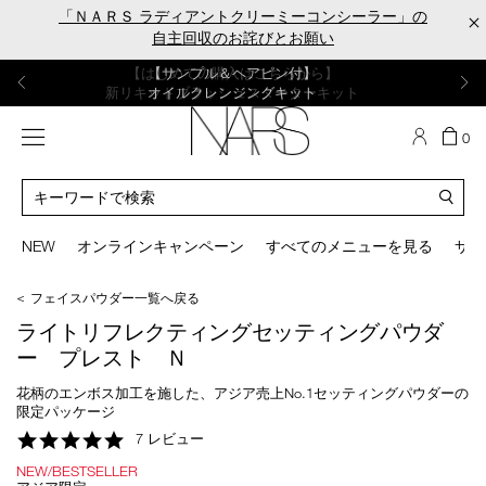
Skip
「ＮＡＲＳ ラディアントクリーミーコンシーラー」の
×
to
自主回収のお詫びとお願い
main
content
【ポーチ＆ブラッシュプレゼント】
【はじめての購入はこちらから】
【ギフトショッパープレゼント】
【サンプル＆ヘアピン付】
【ミニパフプレゼント】
新リキッドブラッシュご購入でプレゼント
カラーアイテムをあの人へのプレゼントに
新リキッドブラッシュスターターキット
オイルクレンジングキット
ORGASM CAMPAIGN
メニュー
カ
0
ー
NARS
ト
カ
の
タ
商
ロ
You
品
グ
can
NEW
オンラインキャンペーン
すべてのメニューを見る
サイ
数
検
use
索
the
＜ フェイスパウダー一覧へ戻る
tab
key
ライトリフレクティングセッティングパウダ
(or
ー プレスト Ｎ
swipe
left
花柄のエンボス加工を施した、アジア売上No.1セッティングパウダーの
or
限定パッケージ
right
5.0
7 レビュー
on
star
your
NEW/BESTSELLER
rating
mobile