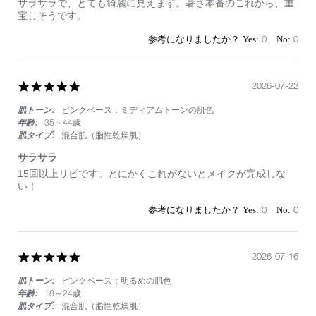
サラサラで、とても綺麗に見えます。暑さ本番のこれから、重
Aug
な
宝しそうです。
2026
つ
や
0
0
5.0
2026-07-22
star
肌トーン:
ピンクベース：ミディアムトーンの肌色
rating
年齢:
35～44歳
肌タイプ:
混合肌（脂性乾燥肌）
サラサラ
Review
review
15回以上リピです。とにかくこれがないとメイクが完成しな
by
stating
い！
on
サ
22
ラ
0
0
Jul
サ
2026
ラ
5.0
2026-07-16
star
肌トーン:
ピンクベース：明るめの肌色
rating
年齢:
18～24歳
肌タイプ:
混合肌（脂性乾燥肌）