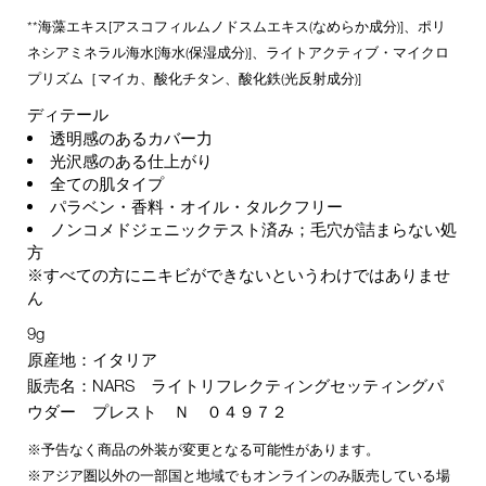
**海藻エキス[アスコフィルムノドスムエキス(なめらか成分)]、ポリ
ネシアミネラル海水[海水(保湿成分)]、ライトアクティブ・マイクロ
プリズム［マイカ、酸化チタン、酸化鉄(光反射成分)]
ディテール
透明感のあるカバー力
光沢感のある仕上がり
全ての肌タイプ
パラベン・香料・オイル・タルクフリー
ノンコメドジェニックテスト済み；毛穴が詰まらない処
方
※すべての方にニキビができないというわけではありませ
ん
9g
原産地：イタリア
販売名：NARS ライトリフレクティングセッティングパ
ウダー プレスト Ｎ ０４９７２
※予告なく商品の外装が変更となる可能性があります。
※アジア圏以外の一部国と地域でもオンラインのみ販売している場