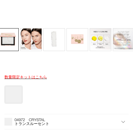
数量限定キットはこちら
Details
/light-
商
reflecting-
品
バ
setting-
番
リ
powder-
号
エ
pressed-
4535683285261
ー
n-
シ
オ
Product
04972/4535683285261.html
ョ
プ
Actions
04972 CRYSTAL
ン
シ
トランスルーセント
ョ
ン