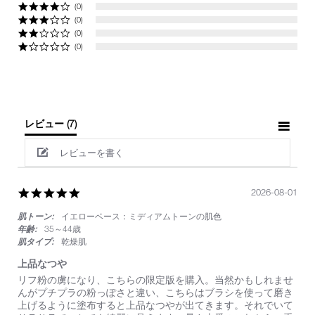
(0)
(0)
(0)
(0)
レビュー
(7)
レビューを書く
5.0
2026-08-01
star
肌トーン:
イエローベース：ミディアムトーンの肌色
rating
年齢:
35～44歳
肌タイプ:
乾燥肌
上品なつや
Review
review
リフ粉の虜になり、こちらの限定版を購入。当然かもしれませ
by
stating
んがプチプラの粉っぽさと違い、こちらはブラシを使って磨き
on
上
上げるように塗布すると上品なつやが出てきます。それでいて
1
品