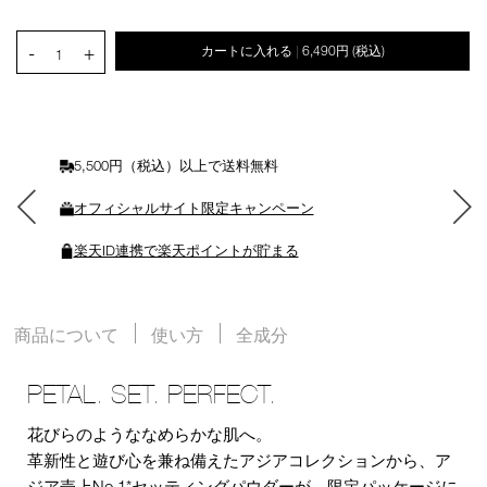
を
カ
PRODUCT.QUANTITY.SELECT.LABEL
-
+
カートに入れる
6,490円
(税込)
|
ー
1
ト
に
入
れ
る
5,500円（税込）以上で送料無料
オフィシャルサイト限定キャンペーン
楽天ID連携で楽天ポイントが貯まる
商品について
使い方
全成分
PETAL. SET. PERFECT.
花びらのようななめらかな肌へ。
革新性と遊び心を兼ね備えたアジアコレクションから、ア
ジア売上No.1*セッティングパウダーが、限定パッケージに