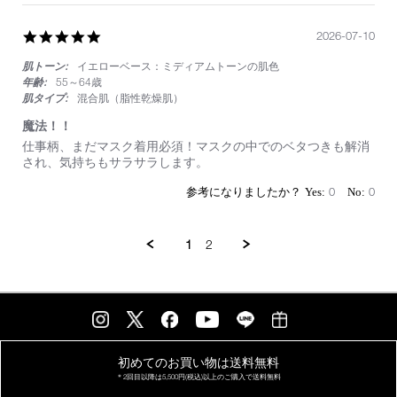
レ
ク
テ
5.0
2026-07-10
ィ
star
ン
肌トーン:
イエローベース：ミディアムトーンの肌色
rating
グ
年齢:
55～64歳
セ
肌タイプ:
混合肌（脂性乾燥肌）
ッ
テ
魔法！！
ィ
Review
review
仕事柄、まだマスク着用必須！マスクの中でのベタつきも解消
ン
by
stating
され、気持ちもサラサラします。
グ
on
魔
パ
10
法！！
0
0
ウ
Jul
ダ
2026
ー
1
2
プ
レ
ス
ト
Ｎ
ラ
イ
ト
初めてのお買い物は
送料無料
＊2回目以降は
5,500円(税込)以上の
ご購入で送料無料