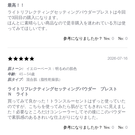
最高！！
Review
review
ライトリフレクティングセッティングパウダープレストは今回
by
stating
で3回目の購入になります。
on
最
ほんとに素晴らしい商品なので是非購入を迷われている方は使
16
高！！
ってみてほしいです。
Jul
2026
0
0
5.0
2026-07-16
star
肌トーン:
イエローベース：明るめの肌色
rating
年齢:
45～54歳
肌タイプ:
混合肌（脂性乾燥肌）
ライトリフレクティングセッティングパウダー プレスト
Ｎ ライト
Review
review
買ってみて良かった！トランスルーセントはずっと使っていた
by
stating
のですが、こちらを使ってみたら肌がとてもきれいに見えまし
on
ラ
た！必要なところだけコンシーラーしてその後にこのパウダー
16
イ
で素肌感のあるきれいな仕上がりになりました。
Jul
ト
2026
リ
0
0
フ