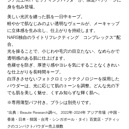
身を包み登場。
美しい光沢を纏った肌を一日中キープ。
軽やかで肌なじみのよい透明なヴェールが、メーキャップ
に立体感を生み出し、仕上がりを持続します。
NARS独自のライトリフレクティング コンプレックス**配
合。
光を操ることで、小じわや毛穴の目立たない、なめらかで
透明感のある肌に仕上げます。
色褪せを防ぎ、厚塗り感やヨレを気にすることなくきれい
な仕上がりを長時間キープ。
白浮きさせないフォトクロミックテクノロジーを採用した
パウダーは、光に応じて肌のトーンを調整。どんな光の下
でも肌を美しく魅せ、くすみ知らずな輝く肌へ。
※専用薄型パフ付き。ブラシは別売りです。
*出典：Beaute Research調べ。 2022年-2024年 アジア市場（中国・
香港・日本・韓国・台湾・シンガポール・タイ）百貨店・ブティッ
クのコンパクトパウダー売上個数