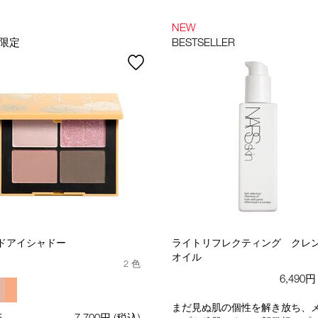
NEW
限定
BESTSELLER
ドアイシャドー
ライトリフレクティング クレ
オイル
2 色
6,490
まだ見ぬ肌の個性を解き放ち、
5
7,700円
(税込)