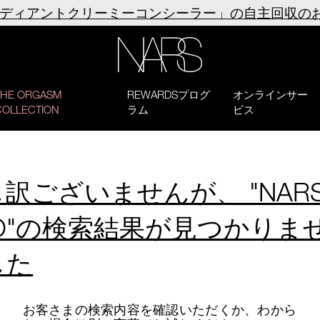
ラディアントクリーミーコンシーラー」の自主回収の
NARS
THE ORGASM
REWARDSプログ
オンラインサー
COLLECTION
ラム
ビス
訳ございませんが、 "NAR
RO"の検索結果が見つかりま
した
お客さまの検索内容を確認いただくか、わから