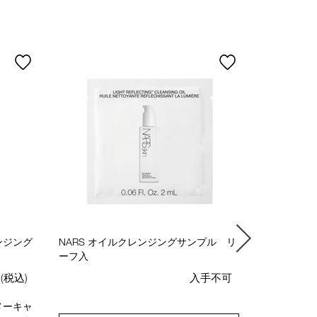
ンジング
NARS オイルクレンジングサンプル リ
NARS カラ
ーフ入
円
(税込)
入手不可
メーキャ