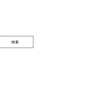
the
suggestions
given
as
you
type
or
submit
検索
this
form
to
search
for
the
keyword
you
have
entered.