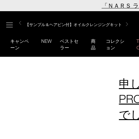
Skip
「ＮＡＲＳ 
to
main
【ミニパフプレゼント】新リキッドブラッシュご購入でプ
【はじめての購入はこちらから】新リキッドブラッシュス
【ギフトショッパープレゼント】カラーアイテムをあの人
content
メニュー
【サンプル＆ヘアピン付】オイルクレンジングキット
【ポーチ＆ブラッシュプレゼント】ORGASM CAMPAIGN
レゼント
ターターキット
へのプレゼントに
キャンペ
NEW
ベストセ
商
コレクシ
ーン
ラー
品
ョン
申し
P
で