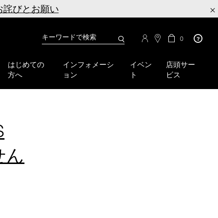
お詫びとお願い
×
カ
カ
0
タ
ー
You
ロ
ト
can
グ
の
はじめての
インフォメーシ
イベン
店頭サー
検
use
商
方へ
ョン
ト
ビス
品
索
the
数
tab
key
(or
swipe
S
left
or
せん
right
on
your
mobile
device)
to
access