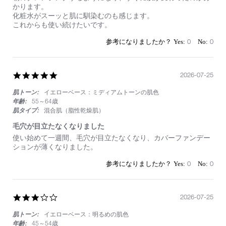
by
stating
かります。
on
肌
化粧水がスーッと肌に馴染むのも感じます。
29
が
これからも使い続けたいです。
Jul
変
2026
わ
0
0
り
ま
し
た
5.0
2026-07-25
star
肌トーン:
イエローベース：ミディアムトーンの肌色
rating
年齢:
55～64歳
肌タイプ:
混合肌（脂性乾燥肌）
毛穴が目立たなくなりました
Review
review
使い始めて一週間、毛穴が目立たなくなり、カバーファンデー
by
stating
ションが薄くなりました。
on
毛
25
穴
0
0
Jul
が
2026
目
立
た
3.0
2026-07-25
な
star
く
肌トーン:
イエローベース：明るめの肌色
rating
な
年齢:
45～54歳