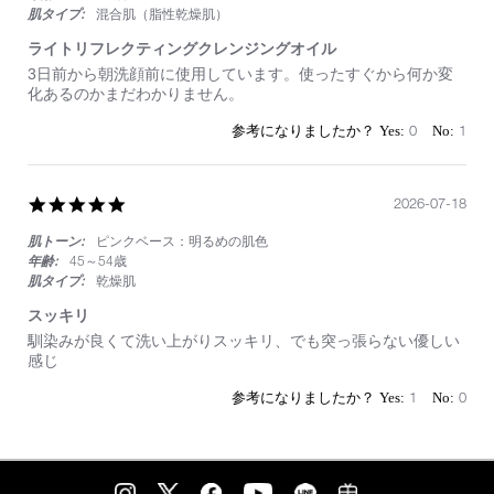
り
肌タイプ:
混合肌（脂性乾燥肌）
ま
し
ライトリフレクティングクレンジングオイル
た
Review
review
3日前から朝洗顔前に使用しています。使ったすぐから何か変
by
stating
化あるのかまだわかりません。
on
ラ
25
イ
0
1
Jul
ト
2026
リ
フ
レ
5.0
2026-07-18
ク
star
テ
肌トーン:
ピンクベース：明るめの肌色
rating
ィ
年齢:
45～54歳
ン
肌タイプ:
乾燥肌
グ
ク
スッキリ
レ
Review
review
馴染みが良くて洗い上がりスッキリ、でも突っ張らない優しい
ン
by
stating
感じ
ジ
on
ス
ン
18
ッ
1
0
グ
Jul
キ
オ
2026
リ
イ
ル