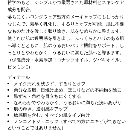
哲学のもと、シンプルかつ厳選された原材料とスキンケア
成分を配合。
落ちにくいロングウェア処方のメーキャップにもしっかり
なじんで、素早く乳化し、するりとオフが可能。肌に不要
なものだけを優しく取り除き、肌をなめらかに整えます。
使うたび肌の透明感を引き出し、ふっくらとハリのある肌
へ導くとともに、肌のうるおいバリア機能をサポート。し
っとりとやわらかく、うるおいに満ちた肌へと導きます。
（保湿成分：水素添加ココナッツオイル、ツバキオイル、
ビタミンE）
ディテール
メイク汚れを残さず、するりとオフ
余分な皮脂、日焼け止め、ほこりなどの不純物を除去
黒ずみ・角栓を目立ちにくくする
なめらかでやわらかく、うるおいに満ちた洗いあがり
肌の輝き、透明感をアップ
敏感肌を含む、すべての肌タイプ向け
ノンコメドジェニック（すべての方にニキビができない
ということではありません）