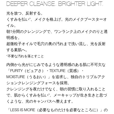
DEEPER CLEANSE. BRIGHTER LIGHT.
光を放つ、反射する。
くすみを払い*、メイクを格上げ。光のメイクブースターオ
イル。
朝1分間のクレンジングで、ワンランク上のメイクのりと透
明感を。
超微粒子オイルで毛穴の奥の汚れまで洗い流し、光を反射
する素肌へ。
*不要な汚れを落とすこと
内側から光がにじみでるような透明感のある肌に不可欠な
「PURITY（ピュアさ）・TEXTURE（質感）・
MOISTURE（うるおい）」を追求し、独自のトリプルアク
ションクレンジングフォースを採用。
クレンジングを夜だけでなく、朝の習慣に取り入れること
で、肌からくすみを払い*、メーキャップが生き生きと息づ
くような、光のキャンバスへ整えます。
「LESS IS MORE（必要なものだけを必要なところに）」の