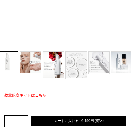
数量限定キットはこちら
Details
/narsskin-
商
オ
Product
light-
品
プ
Actions
reflecting-
番
シ
cleansing-
号
ョ
PRODUCT.QUANTITY.SELECT.LABEL
oil/4535683285841.html
4535683285841
-
+
カートに入れる
6,490円
(税込)
ン
|
1
を