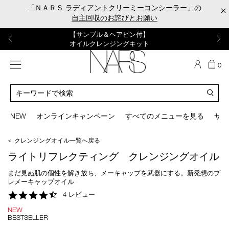
Skip
「ＮＡＲＳ ラディアントクリーミーコンシーラー」の
×
to
自主回収のお詫びとお願い
main
content
【ポーチ＆ブラッシュプレゼント】
【はじめての購入はこちらから】
【ギフトショッパープレゼント】
【サンプル＆ヘアピン付】
【ミニパフプレゼント】
新リキッドブラッシュご購入でプレゼント
カラーアイテムをあの人へのプレゼントに
新リキッドブラッシュスターターキット
オイルクレンジングキット
ORGASM CAMPAIGN
メニュー
カ
0
ー
NARS
ト
カ
の
タ
商
ロ
You
品
グ
can
NEW
オンラインキャンペーン
すべてのメニューを見る
サイ
数
検
use
索
the
＜ クレンジングオイル一覧へ戻る
tab
key
ライトリフレクティング クレンジングオイル
(or
swipe
まだ見ぬ肌の個性を解き放ち、メーキャップを武器にする。新発想のプ
left
レメーキャップオイル
or
4.5
4 レビュー
right
star
on
NEW
rating
your
BESTSELLER
mobile