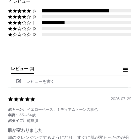
4 レビュー
rating
(3)
(0)
(1)
(0)
(0)
レビュー
(4)
レビューを書く
5.0
2026-07-29
star
肌トーン:
イエローベース：ミディアムトーンの肌色
rating
年齢:
55～64歳
肌タイプ:
乾燥肌
肌が変わりました
Review
review
朝のクレンジングするようになり、すぐに肌が変わったのが分