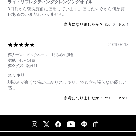
し
ライトリフレクティングクレンジングオイル
た
Review
review
3日前から朝洗顔前に使用しています。使ったすぐから何か変
by
stating
化あるのかまだわかりません。
on
ラ
25
イ
0
1
Jul
ト
2026
リ
フ
レ
5.0
2026-07-18
ク
star
テ
肌トーン:
ピンクベース：明るめの肌色
rating
ィ
年齢:
45～54歳
ン
肌タイプ:
乾燥肌
グ
ク
スッキリ
レ
Review
review
馴染みが良くて洗い上がりスッキリ、でも突っ張らない優しい
ン
by
stating
感じ
ジ
on
ス
ン
18
ッ
1
0
グ
Jul
キ
オ
2026
リ
イ
ル