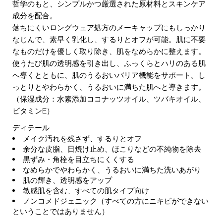
哲学のもと、シンプルかつ厳選された原材料とスキンケア
成分を配合。
落ちにくいロングウェア処方のメーキャップにもしっかり
なじんで、素早く乳化し、するりとオフが可能。肌に不要
なものだけを優しく取り除き、肌をなめらかに整えます。
使うたび肌の透明感を引き出し、ふっくらとハリのある肌
へ導くとともに、肌のうるおいバリア機能をサポート。し
っとりとやわらかく、うるおいに満ちた肌へと導きます。
（保湿成分：水素添加ココナッツオイル、ツバキオイル、
ビタミンE）
ディテール
メイク汚れを残さず、するりとオフ
余分な皮脂、日焼け止め、ほこりなどの不純物を除去
黒ずみ・角栓を目立ちにくくする
なめらかでやわらかく、うるおいに満ちた洗いあがり
肌の輝き、透明感をアップ
敏感肌を含む、すべての肌タイプ向け
ノンコメドジェニック（すべての方にニキビができない
ということではありません）