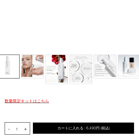
数量限定キットはこちら
Details
/narsskin-
商
オ
Product
light-
品
プ
Actions
reflecting-
番
シ
cleansing-
号
ョ
PRODUCT.QUANTITY.SELECT.LABEL
oil/4535683285841.html
4535683285841
-
+
カートに入れる
6,490円
(税込)
ン
|
1
を