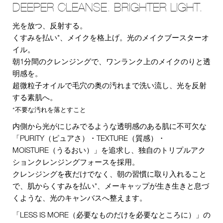
DEEPER CLEANSE. BRIGHTER LIGHT.
光を放つ、反射する。
くすみを払い*、メイクを格上げ。光のメイクブースターオ
イル。
朝1分間のクレンジングで、ワンランク上のメイクのりと透
明感を。
超微粒子オイルで毛穴の奥の汚れまで洗い流し、光を反射
する素肌へ。
*不要な汚れを落とすこと
内側から光がにじみでるような透明感のある肌に不可欠な
「PURITY（ピュアさ）・TEXTURE（質感）・
MOISTURE（うるおい）」を追求し、独自のトリプルアク
ションクレンジングフォースを採用。
クレンジングを夜だけでなく、朝の習慣に取り入れること
で、肌からくすみを払い*、メーキャップが生き生きと息づ
くような、光のキャンバスへ整えます。
「LESS IS MORE（必要なものだけを必要なところに）」の