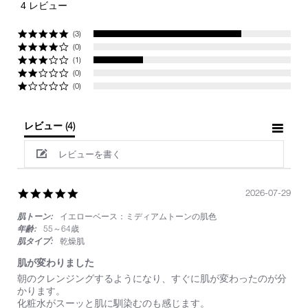
4 レビュー
rating
(3)
(0)
(1)
(0)
(0)
レビュー
(4)
レビューを書く
5.0
2026-07-29
star
肌トーン:
イエローベース：ミディアムトーンの肌色
rating
年齢:
55～64歳
肌タイプ:
乾燥肌
肌が変わりました
Review
review
朝のクレンジングするようになり、すぐに肌が変わったのが分
by
stating
かります。
on
肌
化粧水がスーッと肌に馴染むのも感じます。