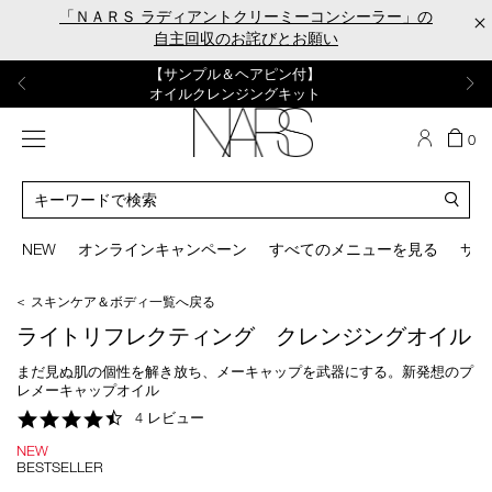
Skip
「ＮＡＲＳ ラディアントクリーミーコンシーラー」の
×
to
自主回収のお詫びとお願い
main
content
【ポーチ＆ブラッシュプレゼント】
【はじめての購入はこちらから】
【ギフトショッパープレゼント】
【サンプル＆ヘアピン付】
【ミニパフプレゼント】
新リキッドブラッシュご購入でプレゼント
カラーアイテムをあの人へのプレゼントに
新リキッドブラッシュスターターキット
オイルクレンジングキット
ORGASM CAMPAIGN
メニュー
カ
0
ー
NARS
ト
カ
の
タ
商
ロ
You
品
グ
can
NEW
オンラインキャンペーン
すべてのメニューを見る
サイ
数
検
use
索
the
＜ スキンケア＆ボディ一覧へ戻る
tab
key
ライトリフレクティング クレンジングオイル
(or
swipe
まだ見ぬ肌の個性を解き放ち、メーキャップを武器にする。新発想のプ
left
レメーキャップオイル
or
4.5
4 レビュー
right
star
on
NEW
rating
your
BESTSELLER
mobile