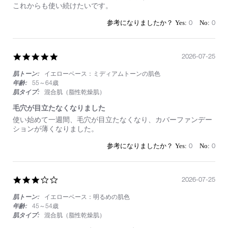
29
が
これからも使い続けたいです。
Jul
変
2026
わ
0
0
り
ま
し
た
5.0
2026-07-25
star
肌トーン:
イエローベース：ミディアムトーンの肌色
rating
年齢:
55～64歳
肌タイプ:
混合肌（脂性乾燥肌）
毛穴が目立たなくなりました
Review
review
使い始めて一週間、毛穴が目立たなくなり、カバーファンデー
by
stating
ションが薄くなりました。
on
毛
25
穴
0
0
Jul
が
2026
目
立
た
3.0
2026-07-25
な
star
く
肌トーン:
イエローベース：明るめの肌色
rating
な
年齢:
45～54歳
り
肌タイプ:
混合肌（脂性乾燥肌）
ま