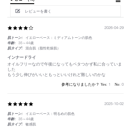
レビューを書く
4.0
2026-04-29
star
肌トーン:
イエローベース：ミディアムトーンの肌色
rating
年齢:
35～44歳
肌タイプ:
混合肌（脂性乾燥肌）
インナードライ
Review
review
オイルフリーなので午後になってもベタつかず私に合っていま
by
stating
した
on
イ
もう少し伸びがいいともっといいけれど難しいのかな
29
ン
Apr
ナ
1
0
2026
ー
ド
ラ
イ
5.0
2025-10-02
star
肌トーン:
イエローベース：明るめの肌色
rating
年齢:
35～44歳
肌タイプ:
敏感肌