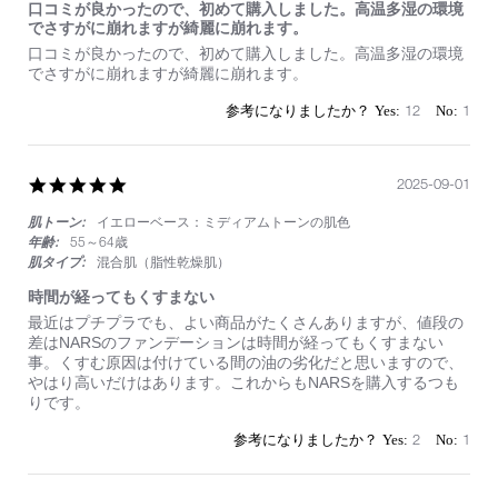
口コミが良かったので、初めて購入しました。高温多湿の環境
でさすがに崩れますが綺麗に崩れます。
Review
review
口コミが良かったので、初めて購入しました。高温多湿の環境
by
stating
でさすがに崩れますが綺麗に崩れます。
on
口
2
コ
12
1
Oct
ミ
2025
が
良
か
5.0
2025-09-01
っ
star
た
肌トーン:
イエローベース：ミディアムトーンの肌色
rating
の
年齢:
55～64歳
で、
肌タイプ:
混合肌（脂性乾燥肌）
初
め
時間が経ってもくすまない
て
Review
review
最近はプチプラでも、よい商品がたくさんありますが、値段の
購
by
stating
差はNARSのファンデーションは時間が経ってもくすまない
入
on
時
事。くすむ原因は付けている間の油の劣化だと思いますので、
し
1
間
やはり高いだけはあります。これからもNARSを購入するつも
ま
Sep
が
りです。
し
2025
経
た。
っ
2
1
高
て
温
も
多
く