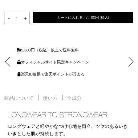
ン
を
カ
PRODUCT.QUANTITY.SELECT.LABEL
-
+
カートに入れる
7,480円
(税込)
|
ー
1
ト
に
入
れ
る
5,500円（税込）以上で送料無料
オフィシャルサイト限定キャンペーン
楽天ID連携で楽天ポイントが貯まる
商品について
使い方
全成分
LONGWEAR TO STRONGWEAR
ロングウェアと軽やかなつけ心地を両立、ツヤのあるいき
いきとした肌が持続します。