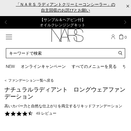
Skip
「ＮＡＲＳ ラディアントクリーミーコンシーラー」の
×
to
自主回収のお詫びとお願い
main
content
【ポーチ＆ブラッシュプレゼント】
【はじめての購入はこちらから】
【ギフトショッパープレゼント】
【サンプル＆ヘアピン付】
【ミニパフプレゼント】
新リキッドブラッシュご購入でプレゼント
カラーアイテムをあの人へのプレゼントに
新リキッドブラッシュスターターキット
オイルクレンジングキット
ORGASM CAMPAIGN
メニュー
カ
0
ー
NARS
ト
カ
の
タ
商
ロ
You
品
グ
can
NEW
オンラインキャンペーン
すべてのメニューを見る
サイ
数
検
use
索
the
＜ ファンデーション一覧へ戻る
tab
key
ナチュラルラディアント ロングウェアファン
(or
デーション
swipe
left
高いカバー力と自然な仕上がりを両立するリキッドファンデーション
or
4.7
49 レビュー
right
star
on
rating
your
mobile