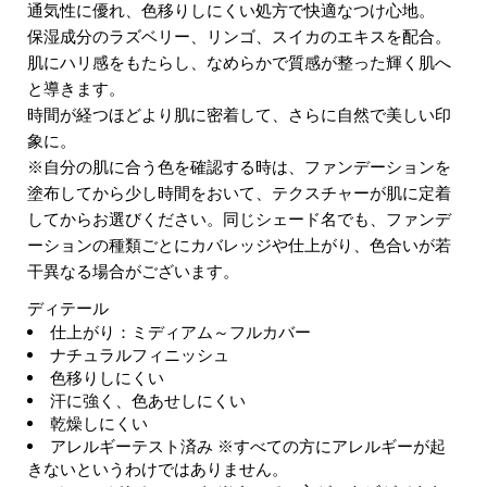
通気性に優れ、色移りしにくい処方で快適なつけ心地。
保湿成分のラズベリー、リンゴ、スイカのエキスを配合。
肌にハリ感をもたらし、なめらかで質感が整った輝く肌へ
と導きます。
時間が経つほどより肌に密着して、さらに自然で美しい印
象に。
※自分の肌に合う色を確認する時は、ファンデーションを
塗布してから少し時間をおいて、テクスチャーが肌に定着
してからお選びください。同じシェード名でも、ファンデ
ーションの種類ごとにカバレッジや仕上がり、色合いが若
干異なる場合がございます。
ディテール
仕上がり：ミディアム～フルカバー
ナチュラルフィニッシュ
色移りしにくい
汗に強く、色あせしにくい
乾燥しにくい
アレルギーテスト済み ※すべての方にアレルギーが起
きないというわけではありません。