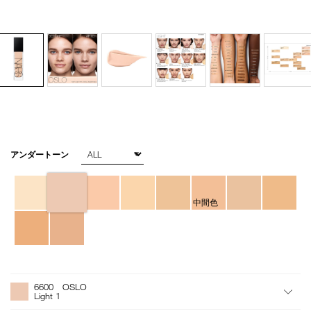
バ
アンダートーン
Details
/natural-
商
リ
radiant-
品
エ
longwear-
番
ー
foundation-
号
シ
中間色
6600/4535683951784.html
4535683951784
ョ
ン
オ
Product
プ
Actions
6600 OSLO
シ
Light 1
ョ