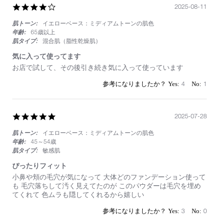
湿
す
4.0
2025-08-11
の
ま
star
環
な
肌トーン:
イエローベース：ミディアムトーンの肌色
rating
境
い
年齢:
65歳以上
で
肌タイプ:
混合肌（脂性乾燥肌）
さ
す
気に入って使ってます
が
Review
review
お店で試して、その後引き続き気に入って使っています
に
by
stating
崩
on
気
4
1
れ
11
に
ま
Aug
入
す
2025
っ
が
5.0
2025-07-28
て
綺
star
使
麗
肌トーン:
イエローベース：ミディアムトーンの肌色
rating
っ
に
て
年齢:
45～54歳
崩
ま
肌タイプ:
敏感肌
れ
す
ま
ぴったりフィット
す。
Review
review
小鼻や頬の毛穴が気になって 大体どのファンデーション使って
by
stating
も 毛穴落ちして汚く見えてたのが このパウダーは毛穴を埋め
on
ぴ
てくれて 色ムラも隠してくれるから嬉しい
28
っ
Jul
た
3
0
2025
り