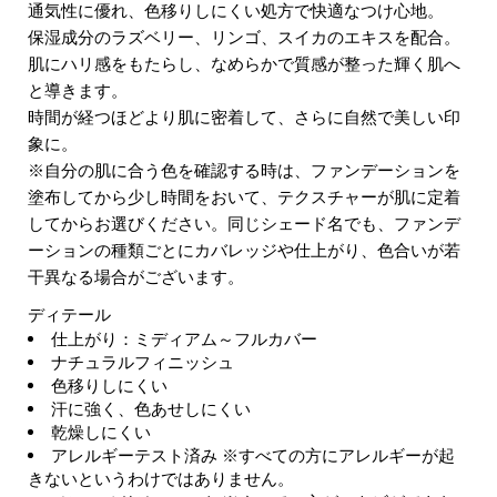
通気性に優れ、色移りしにくい処方で快適なつけ心地。
保湿成分のラズベリー、リンゴ、スイカのエキスを配合。
肌にハリ感をもたらし、なめらかで質感が整った輝く肌へ
と導きます。
時間が経つほどより肌に密着して、さらに自然で美しい印
象に。
※自分の肌に合う色を確認する時は、ファンデーションを
塗布してから少し時間をおいて、テクスチャーが肌に定着
してからお選びください。同じシェード名でも、ファンデ
ーションの種類ごとにカバレッジや仕上がり、色合いが若
干異なる場合がございます。
ディテール
仕上がり：ミディアム～フルカバー
ナチュラルフィニッシュ
色移りしにくい
汗に強く、色あせしにくい
乾燥しにくい
アレルギーテスト済み ※すべての方にアレルギーが起
きないというわけではありません。