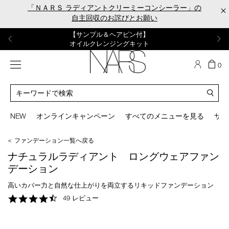
Skip
「ＮＡＲＳ ラディアントクリーミーコンシーラー」の
×
to
自主回収のお詫びとお願い
main
content
【ポーチ＆ブラッシュプレゼント】
【はじめての購入はこちらから】
【ギフトショッパープレゼント】
【サンプル＆ヘアピン付】
【ミニパフプレゼント】
新リキッドブラッシュご購入でプレゼント
カラーアイテムをあの人へのプレゼントに
新リキッドブラッシュスターターキット
オイルクレンジングキット
ORGASM CAMPAIGN
メニュー
カ
0
ー
NARS
ト
カ
の
タ
商
ロ
You
品
グ
can
NEW
オンラインキャンペーン
すべてのメニューを見る
サイ
数
検
use
索
the
＜ ファンデーション一覧へ戻る
tab
key
ナチュラルラディアント ロングウェアファン
(or
デーション
swipe
left
高いカバー力と自然な仕上がりを両立するリキッドファンデーション
or
4.7
49 レビュー
right
star
on
rating
your
mobile