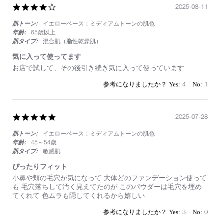
湿
す
4.0
2025-08-11
の
ま
star
環
な
肌トーン:
イエローベース：ミディアムトーンの肌色
rating
境
い
年齢:
65歳以上
で
肌タイプ:
混合肌（脂性乾燥肌）
さ
す
気に入って使ってます
が
Review
review
お店で試して、その後引き続き気に入って使っています
に
by
stating
崩
on
気
4
1
れ
11
に
ま
Aug
入
す
2025
っ
が
5.0
2025-07-28
て
綺
star
使
麗
肌トーン:
イエローベース：ミディアムトーンの肌色
rating
っ
に
て
年齢:
45～54歳
崩
ま
肌タイプ:
敏感肌
れ
す
ま
ぴったりフィット
す。
Review
review
小鼻や頬の毛穴が気になって 大体どのファンデーション使って
by
stating
も 毛穴落ちして汚く見えてたのが このパウダーは毛穴を埋め
on
ぴ
てくれて 色ムラも隠してくれるから嬉しい
28
っ
Jul
た
3
0
2025
り