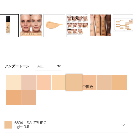
バ
アンダートーン
Details
/natural-
商
リ
radiant-
品
エ
longwear-
番
ー
foundation-
号
シ
中間色
6604/4535683951883.html
4535683951883
ョ
ン
オ
Product
プ
Actions
6604 SALZBURG
シ
Light 3.5
ョ