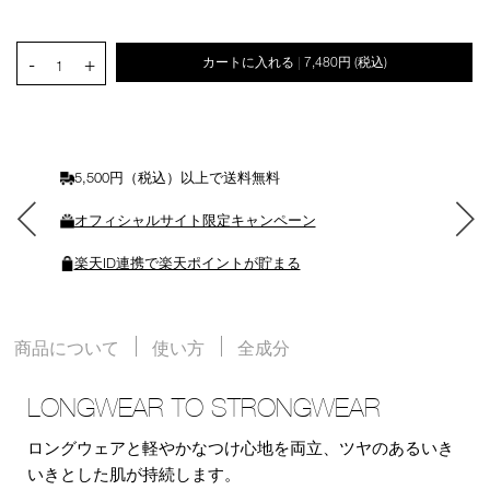
ン
を
カ
PRODUCT.QUANTITY.SELECT.LABEL
-
+
カートに入れる
7,480円
(税込)
|
ー
1
ト
に
入
れ
る
5,500円（税込）以上で送料無料
オフィシャルサイト限定キャンペーン
楽天ID連携で楽天ポイントが貯まる
商品について
使い方
全成分
LONGWEAR TO STRONGWEAR
ロングウェアと軽やかなつけ心地を両立、ツヤのあるいき
いきとした肌が持続します。