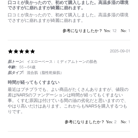
口コミが良かったので、初めて購入しました。高温多湿の環境
でさすがに崩れますが綺麗に崩れます。
Review
review
口コミが良かったので、初めて購入しました。高温多湿の環境
by
stating
でさすがに崩れますが綺麗に崩れます。
on
口
2
コ
12
1
Oct
ミ
2025
が
良
か
5.0
2025-09-01
っ
star
た
肌トーン:
イエローベース：ミディアムトーンの肌色
rating
の
年齢:
55～64歳
で、
肌タイプ:
混合肌（脂性乾燥肌）
初
め
時間が経ってもくすまない
て
Review
review
最近はプチプラでも、よい商品がたくさんありますが、値段の
購
by
stating
差はNARSのファンデーションは時間が経ってもくすまない
入
on
時
事。くすむ原因は付けている間の油の劣化だと思いますので、
し
1
間
やはり高いだけはあります。これからもNARSを購入するつも
ま
Sep
が
りです。
し
2025
経
た。
っ
2
1
高
て
温
も
多
く