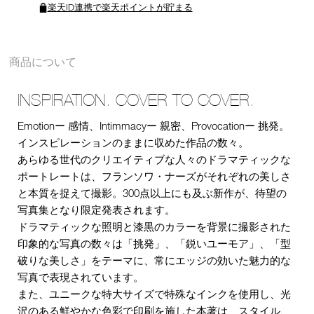
楽天ID連携で楽天ポイントが貯まる
商品について
INSPIRATION. COVER TO COVER.
Emotionー 感情、Intimmacyー 親密、Provocationー 挑発。
インスピレーションのままに収めた作品の数々。
あらゆる世代のクリエイティブな人々のドラマティックな
ポートレートは、フランソワ・ナーズがそれぞれの美しさ
と本質を捉えて撮影。300点以上にも及ぶ新作が、待望の
写真集となり限定発表されます。
ドラマティックな照明と漆黒のカラーを背景に撮影された
印象的な写真の数々は「挑発」、「鋭いユーモア」、「型
破りな美しさ」をテーマに、常にエッジの効いた魅力的な
写真で表現されています。
また、ユニークな特大サイズで特殊なインクを使用し、光
沢のある鮮やかな色彩で印刷を施した本著は、スタイル、