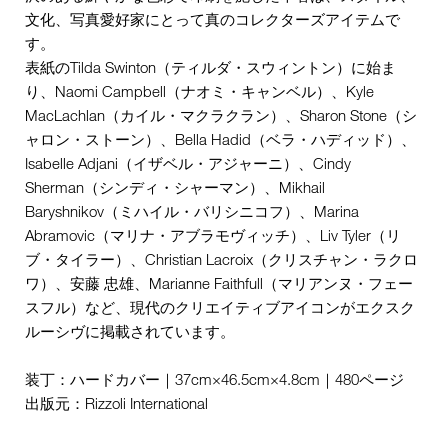
文化、写真愛好家にとって真のコレクターズアイテムで
す。
表紙のTilda Swinton（ティルダ・スウィントン）に始ま
り、Naomi Campbell（ナオミ・キャンベル）、Kyle
MacLachlan（カイル・マクラクラン）、Sharon Stone（シ
ャロン・ストーン）、Bella Hadid（ベラ・ハディッド）、
Isabelle Adjani（イザベル・アジャーニ）、Cindy
Sherman（シンディ・シャーマン）、Mikhail
Baryshnikov（ミハイル・バリシニコフ）、Marina
Abramovic（マリナ・アブラモヴィッチ）、Liv Tyler（リ
ブ・タイラー）、Christian Lacroix（クリスチャン・ラクロ
ワ）、安藤 忠雄、Marianne Faithfull（マリアンヌ・フェー
スフル）など、現代のクリエイティブアイコンがエクスク
ルーシヴに掲載されています。
装丁：ハードカバー｜37cm×46.5cm×4.8cm｜480ページ
出版元：Rizzoli International