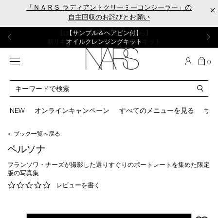
Skip
「ＮＡＲＳ ラディアントクリーミーコンシーラー」の
×
to
自主回収のお詫びとお願い
main
content
【ポーチ＆ブラッシュプレゼント】
【はじめての購入はこちらから】
【ギフトショッパープレゼント】
【サンプル＆ヘアピン付】
【ミニパフプレゼント】
新リキッドブラッシュご購入でプレゼント
カラーアイテムをあの人へのプレゼントに
新リキッドブラッシュスターターキット
オイルクレンジングキット
ORGASM CAMPAIGN
メニュー
カ
0
ー
NARS
ト
カ
の
タ
商
ロ
You
品
グ
can
NEW
オンラインキャンペーン
すべてのメニューを見る
サイ
数
検
use
索
the
＜ ブック一覧へ戻る
tab
key
ペルソナ
(or
swipe
フランソワ・ナーズが撮影した選りすぐりのポートレートを集めた限定
left
版の写真集
or
0.0
レビューを書く
right
star
on
rating
your
mobile
mage