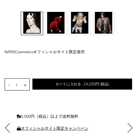
NARSCosmeticsオフィシャルサイト限定発売
Details
/persona-
商
book/4535683132732.html
品
オ
Product
番
プ
Actions
号
シ
4535683132732
ョ
PRODUCT.QUANTITY.SELECT.LABEL
-
+
カートに入れる
24,200円
(税込)
ン
|
1
を
カ
ー
ト
に
5,500円（税込）以上で送料無料
入
れ
オフィシャルサイト限定キャンペーン
る