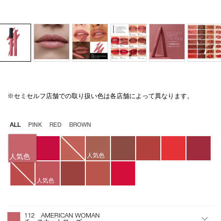
※セミセルフ店舗での取り扱い色は各店舗によって異なります。
Details
/powermatte-
商
high-
品
intensity-
番
バ
ALL
PINK
RED
BROWN
lip-
号
リ
pencil-
4535683209243
エ
112/4535683209243.html
ー
人気色
シ
人気色
ョ
ン
人気色
オ
Product
プ
Actions
112 AMERICAN WOMAN
シ