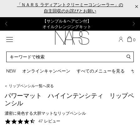
Skip
「ＮＡＲＳ ラディアントクリーミーコンシーラー」の
×
to
自主回収のお詫びとお願い
main
content
【ポーチ＆ブラッシュプレゼント】
【はじめての購入はこちらから】
【ギフトショッパープレゼント】
【サンプル＆ヘアピン付】
【ミニパフプレゼント】
新リキッドブラッシュご購入でプレゼント
カラーアイテムをあの人へのプレゼントに
新リキッドブラッシュスターターキット
オイルクレンジングキット
ORGASM CAMPAIGN
メニュー
カ
0
ー
NARS
ト
カ
の
タ
商
ロ
You
品
グ
can
NEW
オンラインキャンペーン
すべてのメニューを見る
サイ
数
検
use
索
the
＜ リップペンシル一覧へ戻る
tab
key
パワーマット ハイインテンシティ リップペ
(or
ンシル
swipe
left
濃密に発色する大胆マットなリップペンシル
or
4.3
47 レビュー
right
star
on
rating
your
mobile