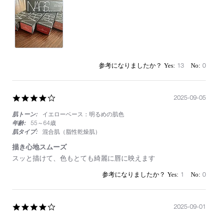
2024
れ
違
い
が
必
ず
出
る
13
0
4.0
2025-09-05
star
肌トーン:
イエローベース：明るめの肌色
rating
年齢:
55～64歳
肌タイプ:
混合肌（脂性乾燥肌）
描き心地スムーズ
Review
review
スッと描けて、色もとても綺麗に唇に映えます
by
stating
on
描
1
0
5
き
Sep
心
2025
地
4.0
2025-09-01
ス
star
ム