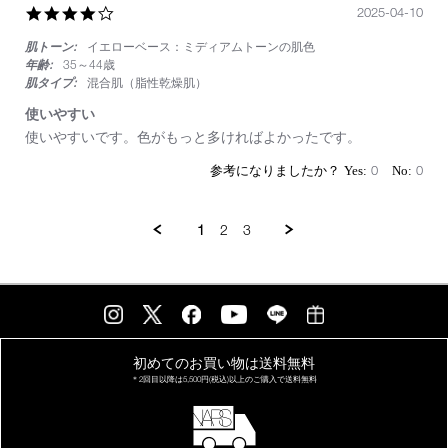
4.0
2025-04-10
買
star
い
肌トーン:
イエローベース：ミディアムトーンの肌色
rating
年齢:
35～44歳
肌タイプ:
混合肌（脂性乾燥肌）
使いやすい
Review
review
使いやすいです。色がもっと多ければよかったです。
by
stating
on
使
0
0
10
い
Apr
や
2025
す
1
2
3
い
初めてのお買い物は
送料無料
＊2回目以降は
5,500円(税込)以上の
ご購入で送料無料