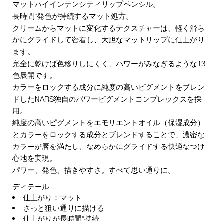
マットハイインテンシティリップペンシル。
長時間*発色が持続するマット処方。
クリームからマットに変化するテクスチャーは、軽く滑ら
かにグライドして密着し、大胆なマットリップに仕上がり
ます。
完全に乾けば色移りしにくく、パワーがみなぎるような13
色展開です。
カラーをロックする成分に純度の高いピグメントをブレン
ドしたNARS独自のパワーピグメントコンプレックスを採
用。
純度の高いピグメントをエモリエントオイル（保湿成分）
とカラーをロックする成分とブレンドすることで、濃密な
カラーが唇を満たし、なめらかにグライドする快適なつけ
心地を実現。
パワー、発色、描きやすさ。すべて思い通りに。
ディテール
仕上がり：マット
さっと狙い通りに描ける
仕上がりが長時間*持続