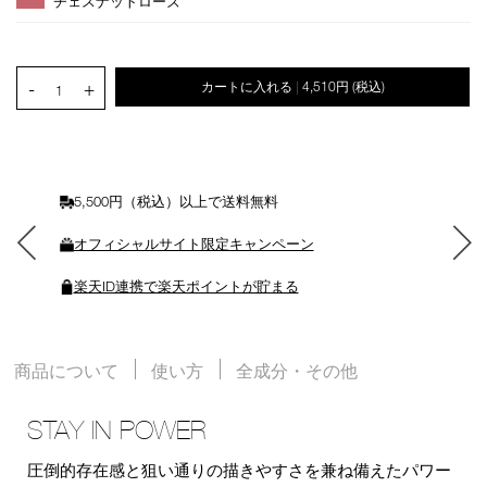
チェスナットローズ
ョ
ン
を
カ
PRODUCT.QUANTITY.SELECT.LABEL
-
+
カートに入れる
4,510円
(税込)
|
ー
1
ト
に
入
れ
る
5,500円（税込）以上で送料無料
オフィシャルサイト限定キャンペーン
楽天ID連携で楽天ポイントが貯まる
商品について
使い方
全成分・その他
STAY IN POWER
圧倒的存在感と狙い通りの描きやすさを兼ね備えたパワー