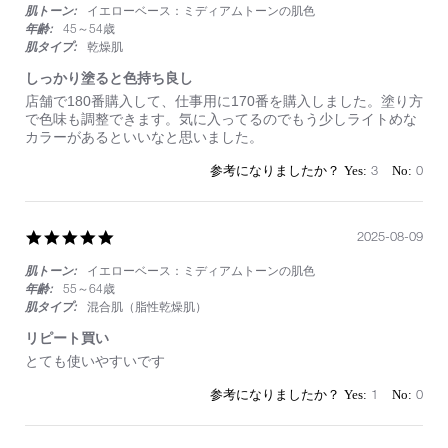
肌トーン:
イエローベース：ミディアムトーンの肌色
rating
ー
ズ
年齢:
45～54歳
肌タイプ:
乾燥肌
しっかり塗ると色持ち良し
Review
review
店舗で180番購入して、仕事用に170番を購入しました。塗り方
by
stating
で色味も調整できます。気に入ってるのでもう少しライトめな
on
し
カラーがあるといいなと思いました。
1
っ
Sep
か
3
0
2025
り
塗
る
と
5.0
2025-08-09
色
star
持
肌トーン:
イエローベース：ミディアムトーンの肌色
rating
ち
年齢:
55～64歳
良
肌タイプ:
混合肌（脂性乾燥肌）
し
リピート買い
Review
review
とても使いやすいです
by
stating
on
リ
1
0
9
ピ
Aug
ー
2025
ト