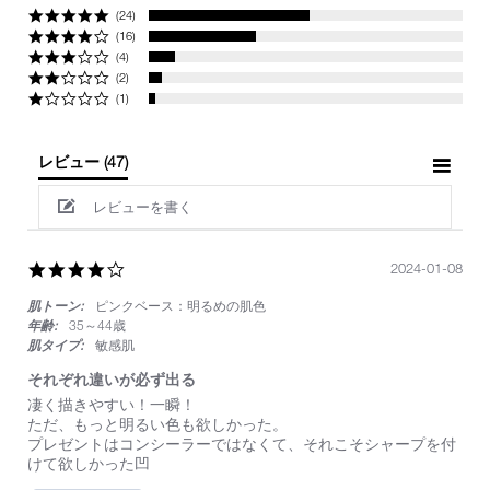
(24)
(16)
(4)
(2)
(1)
レビュー
(47)
レビューを書く
4.0
2024-01-08
star
肌トーン:
ピンクベース：明るめの肌色
rating
年齢:
35～44歳
肌タイプ:
敏感肌
それぞれ違いが必ず出る
Review
review
凄く描きやすい！一瞬！
by
stating
ただ、もっと明るい色も欲しかった。
on
そ
プレゼントはコンシーラーではなくて、それこそシャープを付
8
れ
けて欲しかった凹
Jan
ぞ