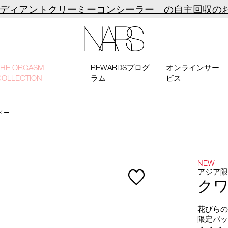
ラディアントクリーミーコンシーラー」の自主回収の
NARS
THE ORGASM
REWARDSプログ
オンラインサー
COLLECTION
ラム
ビス
ドー
NEW
アジア
ク
花びら
限定パ