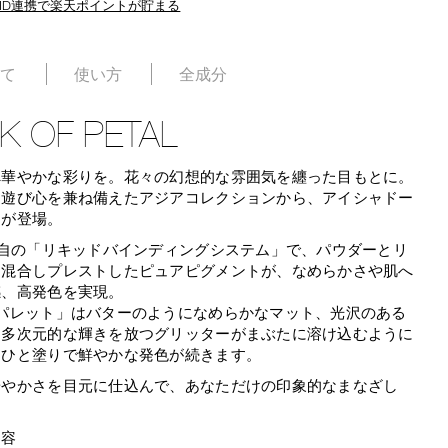
ID連携で楽天ポイントが貯まる
いて
使い方
全成分
K OF PETAL
へ華やかな彩りを。花々の幻想的な雰囲気を纏った目もとに。
と遊び心を兼ね備えたアジアコレクションから、アイシャドー
トが登場。
独自の「リキッドバインディングシステム」で、パウダーとリ
を混合しプレストしたピュアピグメントが、なめらかさや肌へ
感、高発色を実現。
感パレット」はバターのようになめらかなマット、光沢のある
、多次元的な輝きを放つグリッターがまぶたに溶け込むように
、ひと塗りで鮮やかな発色が続きます。
華やかさを目元に仕込んで、あなただけの印象的なまなざし
内容