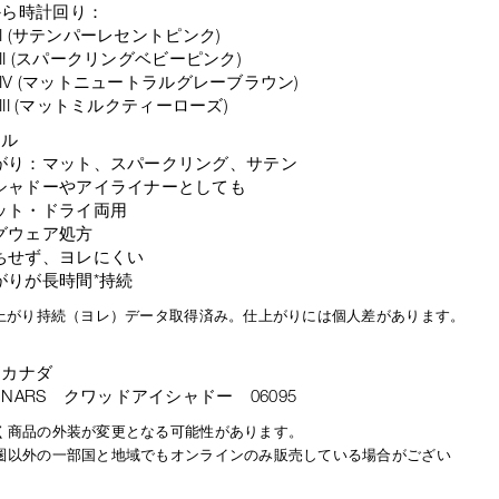
から時計回り：
 I (サテンパーレセントピンク)
 II (スパークリングベビーピンク)
M IV (マットニュートラルグレーブラウン)
 III (マットミルクティーローズ)
ール
がり：マット、スパークリング、サテン
シャドーやアイライナーとしても
ット・ドライ両用
グウェア処方
ちせず、ヨレにくい
がりが長時間*持続
仕上がり持続（ヨレ）データ取得済み。仕上がりには個人差があります。
：カナダ
NARS クワッドアイシャドー 06095
く商品の外装が変更となる可能性があります。
圏以外の一部国と地域でもオンラインのみ販売している場合がござい