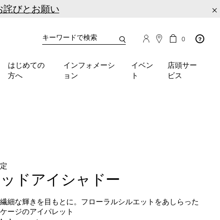
お詫びとお願い
×
カ
カ
0
タ
ー
You
ロ
ト
can
グ
の
はじめての
インフォメーシ
イベン
店頭サー
検
use
商
方へ
ョン
ト
ビス
品
索
the
数
tab
key
(or
swipe
left
or
right
on
限定
your
ワッドアイシャドー
mobile
device)
の繊細な輝きを目もとに。フローラルシルエットをあしらった
to
ッケージのアイパレット
access