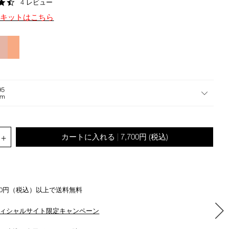
4.5
4 レビュー
the
star
suggestions
定キットはこちら
rating
given
as
you
type
or
submit
95
this
om
form
to
search
.QUANTITY.SELECT.LABEL
for
+
カートに入れる
7,700円
(税込)
|
the
keyword
you
have
entered.
500円（税込）以上で送料無料
ィシャルサイト限定キャンペーン