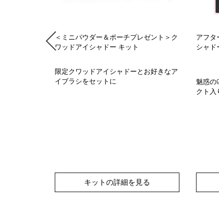
ルミナイジン
＜ミニパウダー＆ポーチプレゼント＞ク
アフタ
ワッドアイシャドー キット
シャド
7 色
限定クワッドアイシャドーとお好きなア
イブラシをセットに
魅惑の
クト入
490円
(税込)
る輝きを引き
血色感をプラ
シュ
る
キットの詳細を見る