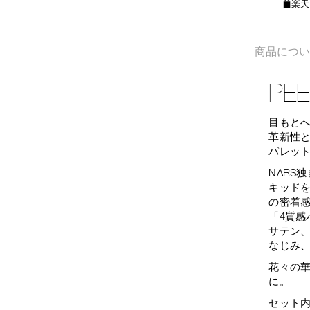
楽天
商品につ
PEE
目もと
革新性
パレッ
NARS
キッド
の密着
「4質
サテン
なじみ
花々の
に。
セット