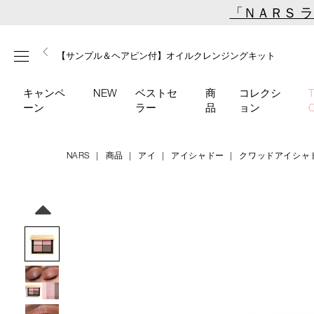
Skip
「ＮＡＲＳ 
to
main
【ミニパフプレゼント】新リキッドブラッシュご購入でプ
【はじめての購入はこちらから】新リキッドブラッシュス
【ギフトショッパープレゼント】カラーアイテムをあの人
content
メニュー
【サンプル＆ヘアピン付】オイルクレンジングキット
【ポーチ＆ブラッシュプレゼント】ORGASM CAMPAIGN
レゼント
ターターキット
へのプレゼントに
キャンペ
NEW
ベストセ
商
コレクシ
ーン
ラー
品
ョン
NARS
商品
アイ
アイシャドー
クワッドアイシャ
Details
/quad-
商
eyeshadow-
品
Image
06095/4535683285230.html
番
号
4535683285230