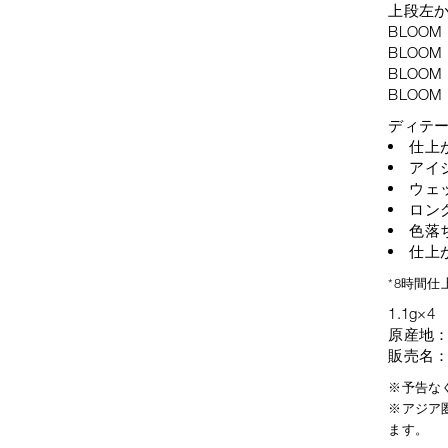
上段左
BLOOM
BLOOM
BLOO
BLOOM
ディテ
仕上
アイ
ウェ
ロン
色落
仕上
*8時間
1.1g×4
原産地
販売名：
※予告な
※アジア
ます。