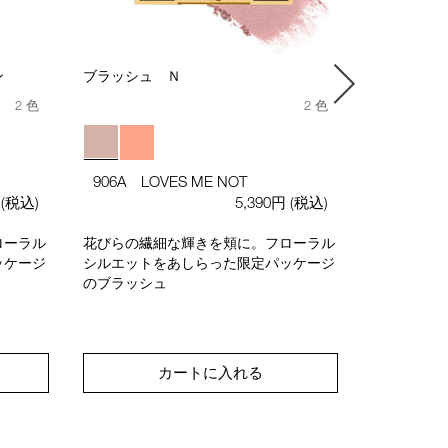
ン
ブラッシュ Ｎ
＜WEB限
ドーパレッ
2 色
2 色
限定アイパ
906A LOVES ME NOT
きのリップ
円
(税込)
5,390円
(税込)
ローラル
花びらの繊細な輝きを頬に。フローラル
ッケージ
シルエットをあしらった限定パッケージ
のブラッシュ
カートに入れる
キ