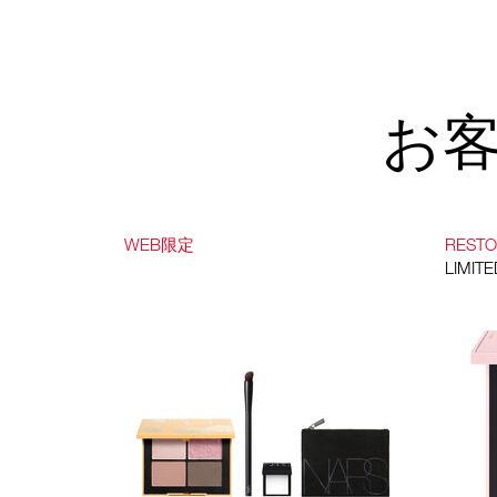
お
WEB限定
REST
LIMITE