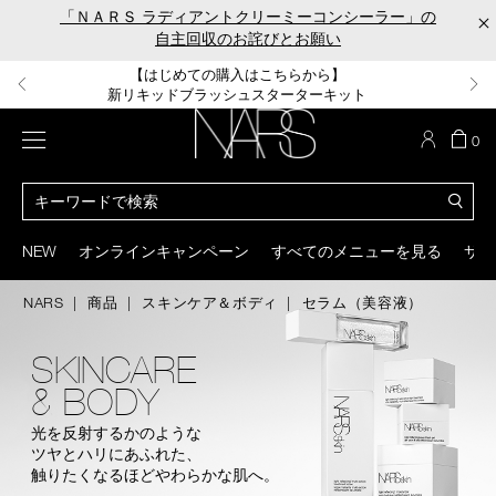
Skip
「ＮＡＲＳ ラディアントクリーミーコンシーラー」の
×
to
自主回収のお詫びとお願い
main
content
【ポーチ＆ブラッシュプレゼント】
【はじめての購入はこちらから】
【ギフトショッパープレゼント】
【サンプル＆ヘアピン付】
【ミニパフプレゼント】
新リキッドブラッシュご購入でプレゼント
カラーアイテムをあの人へのプレゼントに
新リキッドブラッシュスターターキット
オイルクレンジングキット
ORGASM CAMPAIGN
メニュー
カ
0
ー
NARS
ト
カ
の
タ
商
ロ
You
品
グ
can
NEW
オンラインキャンペーン
すべてのメニューを見る
サイ
数
検
use
索
the
NARS
商品
スキンケア＆ボディ
セラム（美容液）
tab
key
(or
SKINCARE
swipe
& BODY
left
or
right
光を反射するかのような
on
ツヤとハリにあふれた、
your
触りたくなるほどやわらかな肌へ。
mobile