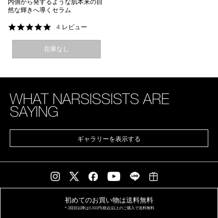
内側から発するような肌本来の自
然な輝きへ導くセラム
5.0
4 レビュー
star
rating
在庫なし
WHAT NARSISSISTS ARE
SAYING
ギャラリーを表示する
初めてのお買い物は
送料無料
＊2回目以降は
5,500円(税込)以上の
ご購入で送料無料