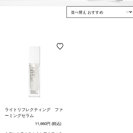
device)
to
access
the
suggestions
given
as
you
type
or
submit
this
form
to
search
for
the
keyword
you
have
ライトリフレクティング ファ
entered.
ーミングセラム
11,660円
(税込)