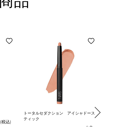
商品
トータルセダクション アイシャドース
クワッドア
ティック
円
(税込)
8 色