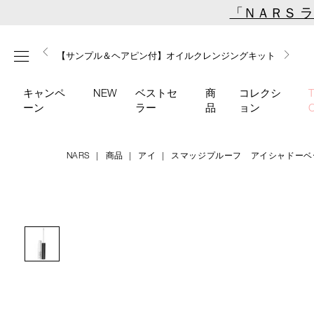
Skip
「ＮＡＲＳ 
to
main
【ミニパフプレゼント】新リキッドブラッシュご購入でプ
【はじめての購入はこちらから】新リキッドブラッシュス
【ギフトショッパープレゼント】カラーアイテムをあの人
content
メニュー
【サンプル＆ヘアピン付】オイルクレンジングキット
【ポーチ＆ブラッシュプレゼント】ORGASM CAMPAIGN
レゼント
ターターキット
へのプレゼントに
キャンペ
NEW
ベストセ
商
コレクシ
ーン
ラー
品
ョン
NARS
商品
アイ
スマッジプルーフ アイシャドーベ
Details
/smudge-
商
proof-
品
Image
eyeshadow-
番
base/4535683142212.html
号
4535683142212