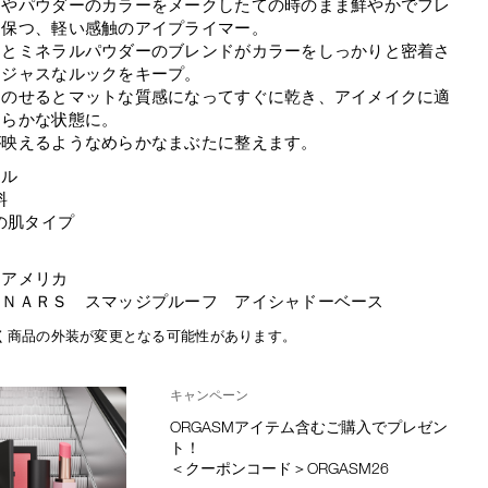
ムやパウダーのカラーをメークしたての時のまま鮮やかでフレ
に保つ、軽い感触のアイプライマー。
ーとミネラルパウダーのブレンドがカラーをしっかりと密着さ
ージャスなルックをキープ。
にのせるとマットな質感になってすぐに乾き、アイメイクに適
めらかな状態に。
が映えるようなめらかなまぶたに整えます。
ール
料
の肌タイプ
：アメリカ
：ＮＡＲＳ スマッジプルーフ アイシャドーベース
く商品の外装が変更となる可能性があります。
キャンペーン
ORGASMアイテム含むご購入でプレゼン
ト！
＜クーポンコード＞ORGASM26