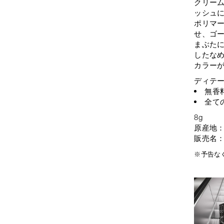
クリー
ッシュ
ポリマ
せ、ゴ
まぶた
したな
カラー
ディテ
無香
全て
8g
原産地
販売名
※予告な