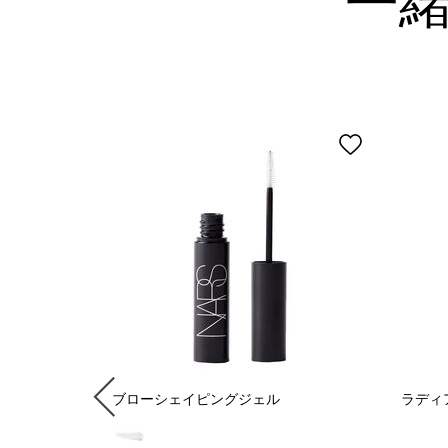
一
ルミナイジン
ブローシェイピングジェル
ラディ
5 色