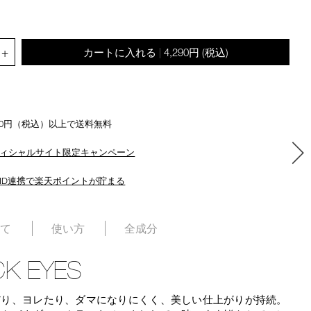
star
the
rating
suggestions
given
.QUANTITY.SELECT.LABEL
as
+
カートに入れる
4,290円
(税込)
|
you
type
or
submit
this
500円（税込）以上で送料無料
form
to
ィシャルサイト限定キャンペーン
search
for
ID連携で楽天ポイントが貯まる
the
keyword
you
いて
使い方
全成分
have
entered.
K EYES
だり、ヨレたり、ダマになりにくく、美しい仕上がりが持続。