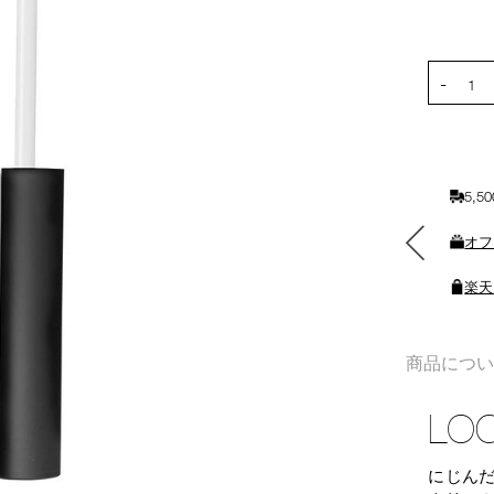
オ
Product
プ
Actions
シ
PRODUCT
ョ
-
1
ン
を
カ
ー
ト
5,
に
素敵なギフトと交換できる
入
オフ
ポイントをプレゼント
れ
る
楽天
商品につ
LOC
にじん