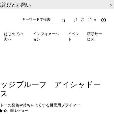
お詫びとお願い
×
カ
カ
0
タ
ー
You
ロ
ト
can
グ
の
はじめての
インフォメーシ
イベン
店頭サー
検
use
商
方へ
ョン
ト
ビス
品
索
the
数
tab
key
(or
swipe
left
or
right
マッジプルーフ アイシャドー
on
your
ース
mobile
device)
ャドーの発色や持ちをよくする目元用プライマー
to
4.7
56 レビュー
access