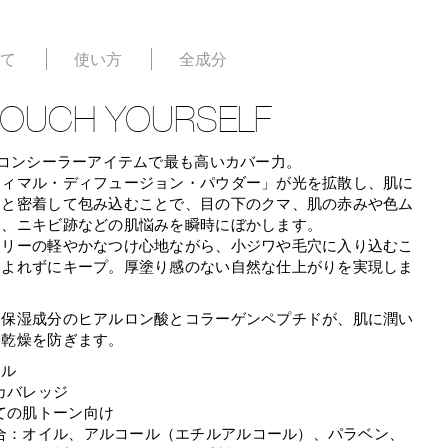
いて
使い方
全成分
TOUCH YOURSELF
のコンシーラーアイテムで最も高いカバー力。
ティマル・ディフュージョン・パウダー」が光を拡散し、肌に
りと密着して包み込むことで、目の下のクマ、肌の赤みや色ム
ミ、ニキビ跡などの肌悩みを瞬時にぼかします。
フリーの軽やかなつけ心地ながら、小ジワや毛穴に入り込むこ
、よれずにキープ。厚塗り感のない自然な仕上がりを実現しま
、保湿成分のヒアルロン酸とコラーゲンペプチドが、肌に潤い
、乾燥を防ぎます。
ール
カバレッジ
ての肌トーン向け
合：オイル、アルコール（エチルアルコール）、パラベン、