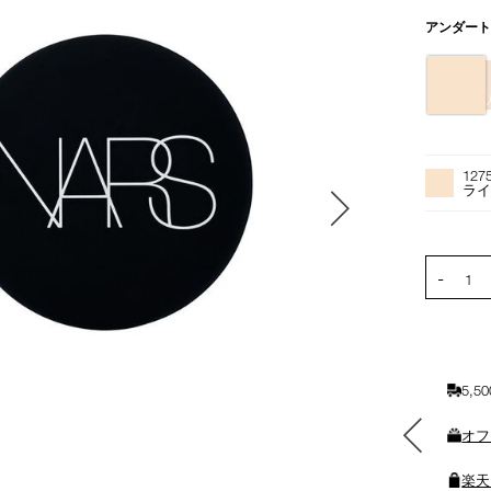
バ
アンダー
リ
エ
ー
シ
ョ
オ
Product
ン
プ
Actions
127
シ
ライ
ョ
ン
を
PRODUCT
-
カ
1
ー
ト
に
入
5,
れ
る
素敵なギフトと交換できる
オフ
ポイントをプレゼント
楽天