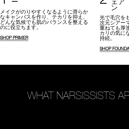
ー
ェア
ン
メイクがのりやすくなるように
滑らか
なキャンバスを作り、テカリを抑え、
光で毛穴を
どんな気候でも肌のバランスを整える
次元シアー
のに役立ちます。
重ねても厚
カリの気に
持続。
SHOP PRIMER
SHOP FOUNDA
WHAT NARSISSISTS AR