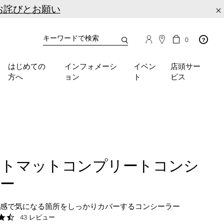
お詫びとお願い
×
カ
カ
0
タ
ー
You
ロ
ト
can
グ
の
はじめての
インフォメーシ
イベン
店頭サー
検
use
商
方へ
ョン
ト
ビス
品
索
the
数
tab
key
(or
swipe
left
or
right
フトマットコンプリートコンシ
on
your
ラー
mobile
device)
用感で気になる箇所をしっかりカバーするコンシーラー
to
4.7
43 レビュー
access