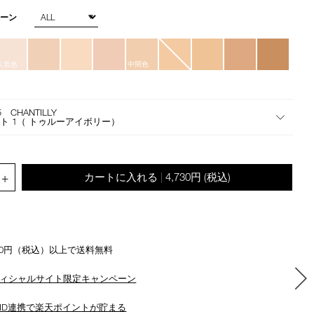
star
the
rating
トーン
suggestions
given
as
you
人気色
中間色
type
or
submit
5 CHANTILLY
ト 1（ トゥルーアイボリー）
this
form
to
search
.QUANTITY.SELECT.LABEL
+
カートに入れる
4,730円
(税込)
|
for
the
keyword
you
have
500円（税込）以上で送料無料
entered.
ィシャルサイト限定キャンペーン
ID連携で楽天ポイントが貯まる