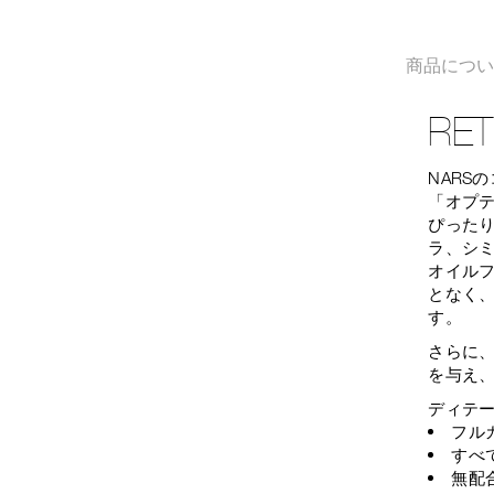
商品につ
RE
NARS
「オプ
ぴった
ラ、シ
オイル
となく
す。
さらに
を与え
ディテ
フル
すべ
無配