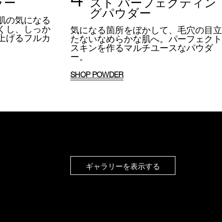
ラー
スト パーフェクティン
グパウダー
肌の気になる
くし、しっか
気になる箇所をぼかして、
毛穴の目立
上げるフルカ
たないなめらかな肌へ。
パーフェクト
。
スキンを作るマルチユースなパウダ
ー。
SHOP POWDER
ギャラリーを表示する