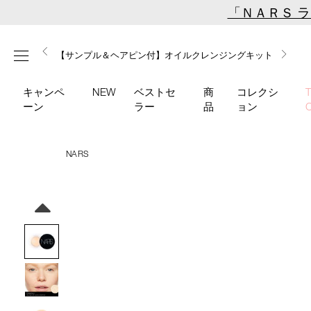
Skip
「ＮＡＲＳ 
to
main
【ミニパフプレゼント】新リキッドブラッシュご購入でプ
【はじめての購入はこちらから】新リキッドブラッシュス
【ギフトショッパープレゼント】カラーアイテムをあの人
content
メニュー
【サンプル＆ヘアピン付】オイルクレンジングキット
【ポーチ＆ブラッシュプレゼント】ORGASM CAMPAIGN
レゼント
ターターキット
へのプレゼントに
キャンペ
NEW
ベストセ
商
コレクシ
ーン
ラー
品
ョン
NARS
Details
/soft-
商
matte-
品
Image
complete-
番
concealer-
号
1275/4535683065795.html
4535683065795