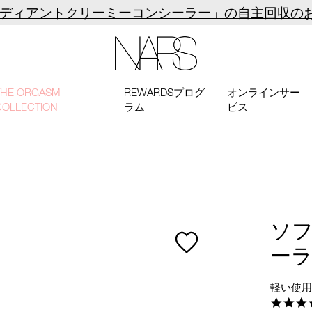
ラディアントクリーミーコンシーラー」の自主回収の
NARS
THE ORGASM
REWARDSプログ
オンラインサー
COLLECTION
ラム
ビス
ソ
ー
軽い使