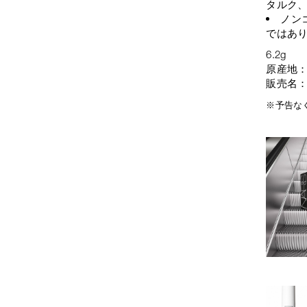
タルク、
ノン
ではあ
6.2g
原産地
販売名
※予告な