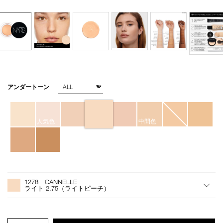
バ
アンダートーン
Details
/soft-
商
リ
matte-
品
エ
complete-
番
ー
concealer-
号
シ
人気色
中間色
1278/4535683065825.html
4535683065825
ョ
ン
オ
Product
プ
Actions
1278 CANNELLE
シ
ライト 2.75（ライトピーチ）
ョ
ン
を
カ
PRODUCT.QUANTITY.SELECT.LABEL