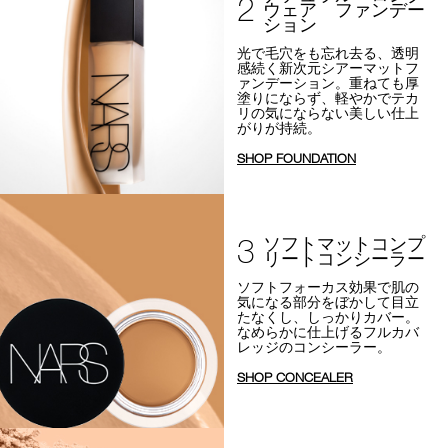
2
ウェア ファンデー
ション
光で毛穴をも忘れ去る、透明
感続く新次元シアーマットフ
ァンデーション。
重ねても厚
塗りにならず、軽やかでテカ
リの気にならない美しい仕上
がりが持続。
SHOP FOUNDATION
3
ソフトマットコンプ
リートコンシーラー
ソフトフォーカス効果で
肌の
気になる部分をぼかして目立
たなくし、しっかりカバー。
なめらかに仕上げるフルカバ
レッジのコンシーラー。
SHOP CONCEALER