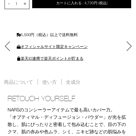
-
+
カートに入れる
4,730円
(税込)
|
ー
1
ト
に
入
れ
る
5,500円（税込）以上で送料無料
オフィシャルサイト限定キャンペーン
楽天ID連携で楽天ポイントが貯まる
商品について
使い方
全成分
RETOUCH YOURSELF
NARSのコンシーラーアイテムで最も高いカバー力。
「オプティマル・ディフュージョン・パウダー」が光を拡
散し、肌にぴったりと密着して包み込むことで、目の下の
クマ、肌の赤みや色ムラ、シミ、ニキビ跡などの肌悩みを