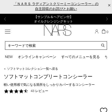
Skip
「ＮＡＲＳ ラディアントクリーミーコンシーラー」の
×
to
自主回収のお詫びとお願い
main
content
【ポーチ＆ブラッシュプレゼント】
【はじめての購入はこちらから】
【ギフトショッパープレゼント】
【サンプル＆ヘアピン付】
【ミニパフプレゼント】
新リキッドブラッシュご購入でプレゼント
カラーアイテムをあの人へのプレゼントに
新リキッドブラッシュスターターキット
オイルクレンジングキット
ORGASM CAMPAIGN
メニュー
カ
0
ー
NARS
ト
カ
の
タ
商
ロ
You
品
グ
can
NEW
オンラインキャンペーン
すべてのメニューを見る
サイ
数
検
use
索
the
＜ ソフトマットコレクション一覧へ戻る
tab
key
ソフトマットコンプリートコンシーラー
(or
swipe
軽い使用感で気になる箇所をしっかりカバーするコンシーラー
left
4.7
43 レビュー
or
star
right
rating
on
your
mage
mobile