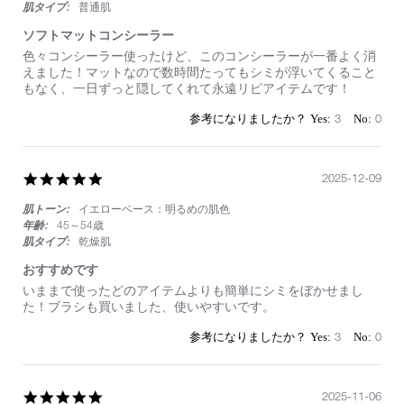
肌タイプ:
普通肌
ソフトマットコンシーラー
Review
review
色々コンシーラー使ったけど、このコンシーラーが一番よく消
by
stating
えました！マットなので数時間たってもシミが浮いてくること
on
ソ
もなく、一日ずっと隠してくれて永遠リピアイテムです！
5
フ
May
ト
3
0
2026
マ
ッ
ト
コ
5.0
2025-12-09
ン
star
シ
肌トーン:
イエローベース：明るめの肌色
rating
ー
年齢:
45～54歳
ラ
肌タイプ:
乾燥肌
ー
おすすめです
Review
review
いままで使ったどのアイテムよりも簡単にシミをぼかせまし
by
stating
た！ブラシも買いました、使いやすいです。
on
お
9
す
3
0
Dec
す
2025
め
で
す
5.0
2025-11-06