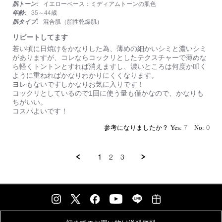
ン
肌トーン:
イエローベース：ミディアムトーンの肌色
rating
プ
年齢:
35～44歳
リ
肌タイプ:
混合肌（脂性乾燥肌）
ー
ト
リピートしてます
コ
Review
review
若い頃に日焼けをかなりした為、薄めの細かいシミと濃いシミ
ン
by
stating
がありますが、コレならコックリとしたテクスチャーで薄めな
シ
on
リ
ら軽くトントンとすれば消えますし、濃いところは何度か叩く
ー
2
ピ
ように重ねればかなりわかりにくくなります。
ラ
Aug
ー
ヨレもないですしかなりお気に入りです！
ー
2025
ト
コックリとしているので1回に使う量も僅かなので、かなりも
し
ちがいい。
て
コスパよいです！
ま
す
7
0
1
2
3