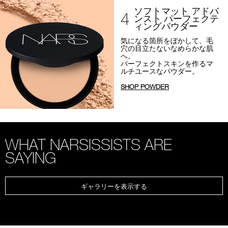
ソフトマット アドバ
4
ンスト パーフェクテ
ィングパウダー
気になる箇所をぼかして、
毛
穴の目立たないなめらかな肌
へ。
パーフェクトスキンを作るマ
ルチユースなパウダー。
SHOP POWDER
WHAT NARSISSISTS ARE
SAYING
ギャラリーを表示する