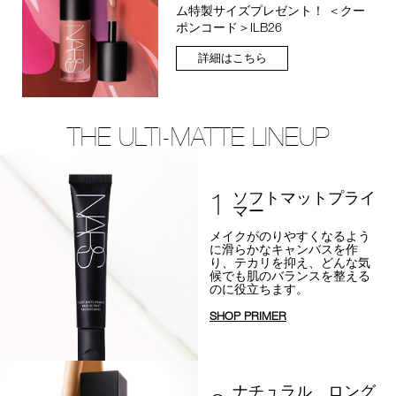
ム特製サイズプレゼント！ ＜クー
ポンコード＞ILB26
詳細はこちら
THE ULTI-MATTE LINEUP
1
ソフトマットプライ
マー
メイクがのりやすくなるよう
に
滑らかなキャンバスを作
り、テカリを抑え、
どんな気
候でも肌のバランスを整える
のに役立ちます。
SHOP PRIMER
ナチュラル ロング