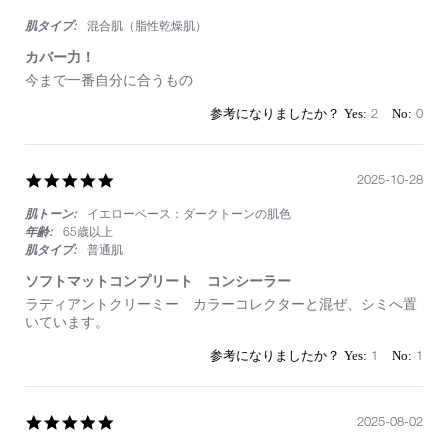
star
肌タイプ:
混合肌（脂性乾燥肌）
rating
カバー力！
Review
review
今まで一番自分に合うもの
by
stating
on
カ
2
0
6
バ
Nov
ー
2025
力！
5.0
2025-10-28
star
肌トーン:
イエローベース：ダークトーンの肌色
rating
年齢:
65歳以上
肌タイプ:
普通肌
ソフトマットコンプリート コンシーラー
Review
review
ラディアントクリーミー カラーコレクターと混ぜ、シミへ置
by
stating
いています。
on
ソ
28
フ
1
1
Oct
ト
2025
マ
ッ
ト
5.0
2025-08-02
コ
star