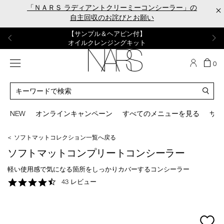
Skip
「ＮＡＲＳ ラディアントクリーミーコンシーラー」の
×
to
自主回収のお詫びとお願い
main
content
【ポーチ＆ブラッシュプレゼント】
【はじめての購入はこちらから】
【ギフトショッパープレゼント】
【サンプル＆ヘアピン付】
【ミニパフプレゼント】
新リキッドブラッシュご購入でプレゼント
カラーアイテムをあの人へのプレゼントに
新リキッドブラッシュスターターキット
オイルクレンジングキット
ORGASM CAMPAIGN
メニュー
カ
0
ー
NARS
ト
カ
の
タ
商
ロ
You
品
グ
can
NEW
オンラインキャンペーン
すべてのメニューを見る
サイ
数
検
use
索
the
＜ ソフトマットコレクション一覧へ戻る
tab
key
ソフトマットコンプリートコンシーラー
(or
swipe
軽い使用感で気になる箇所をしっかりカバーするコンシーラー
left
4.7
43 レビュー
or
star
right
rating
on
your
mage
mobile