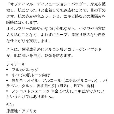
「オプティマル・ディフュージョン・パウダー」が光を拡
散し、肌にぴったりと密着して包み込むことで、目の下の
クマ、肌の赤みや色ムラ、シミ、ニキビ跡などの肌悩みを
瞬時にぼかします。
オイルフリーの軽やかなつけ心地ながら、小ジワや毛穴に
入り込むことなく、よれずにキープ。厚塗り感のない自然
な仕上がりを実現します。
さらに、保湿成分のヒアルロン酸とコラーゲンペプチド
が、肌に潤いを与え、乾燥を防ぎます。
ディテール
フルカバレッジ
すべての肌トーン向け
無配合：オイル、アルコール（エチルアルコール）、パ
ラベン、タルク、界面活性剤（SLS）、EDTA、香料
ノンコメドジェニック ※全ての方にニキビができない
というわけではありません。
6.2g
原産地：アメリカ