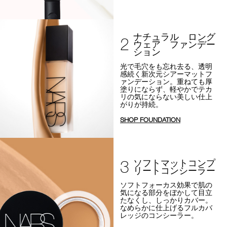
ナチュラル ロング
2
ウェア ファンデー
ション
光で毛穴をも忘れ去る、透明
感続く新次元シアーマットフ
ァンデーション。
重ねても厚
塗りにならず、軽やかでテカ
リの気にならない美しい仕上
がりが持続。
SHOP FOUNDATION
3
ソフトマットコンプ
リートコンシーラー
ソフトフォーカス効果で
肌の
気になる部分をぼかして目立
たなくし、しっかりカバー。
なめらかに仕上げるフルカバ
レッジのコンシーラー。