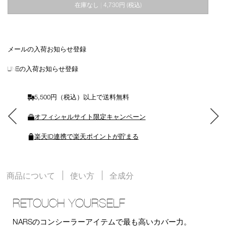
在庫なし
4,730円
(税込)
|
ー
ト
に
入
れ
メールの入荷お知らせ登録
る
LINEの入荷お知らせ登録
5,500円（税込）以上で送料無料
オフィシャルサイト限定キャンペーン
楽天ID連携で楽天ポイントが貯まる
商品について
使い方
全成分
RETOUCH YOURSELF
NARSのコンシーラーアイテムで最も高いカバー力。