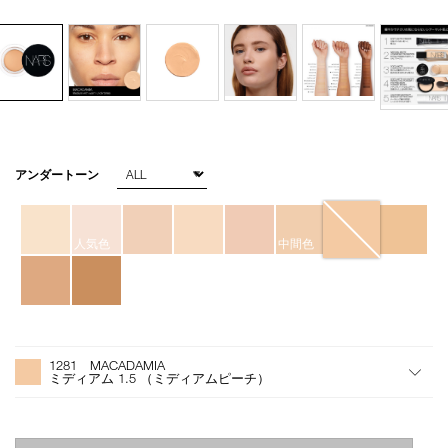
バ
アンダートーン
Details
/soft-
商
リ
matte-
品
エ
complete-
番
ー
concealer-
号
シ
人気色
中間色
1281/4535683065856.html
859401
ョ
ン
オ
Product
プ
Actions
1281 MACADAMIA
シ
ミディアム 1.5 （ミディアムピーチ）
ョ
ン
を
カ