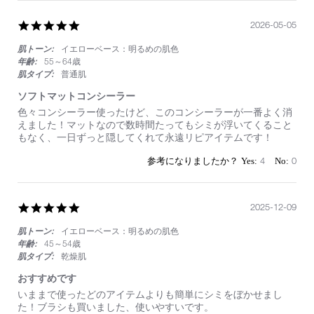
5.0
2026-05-05
star
肌トーン:
イエローベース：明るめの肌色
rating
年齢:
55～64歳
肌タイプ:
普通肌
ソフトマットコンシーラー
Review
review
色々コンシーラー使ったけど、このコンシーラーが一番よく消
by
stating
えました！マットなので数時間たってもシミが浮いてくること
on
ソ
もなく、一日ずっと隠してくれて永遠リピアイテムです！
5
フ
May
ト
4
0
2026
マ
ッ
ト
コ
5.0
2025-12-09
ン
star
シ
肌トーン:
イエローベース：明るめの肌色
rating
ー
年齢:
45～54歳
ラ
肌タイプ:
乾燥肌
ー
おすすめです
Review
review
いままで使ったどのアイテムよりも簡単にシミをぼかせまし
by
stating
た！ブラシも買いました、使いやすいです。