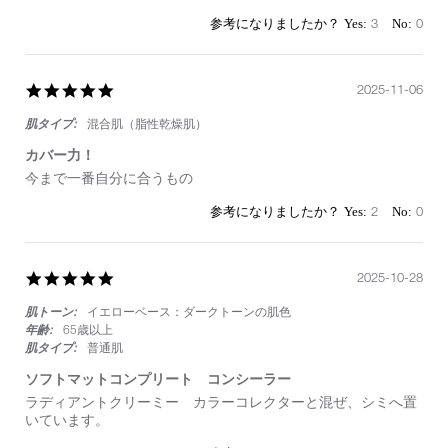
on
お
9
す
3
0
Dec
す
2025
め
で
す
5.0
2025-11-06
star
肌タイプ:
混合肌（脂性乾燥肌）
rating
カバー力！
Review
review
今まで一番自分に合うもの
by
stating
on
カ
2
0
6
バ
Nov
ー
2025
力！
5.0
2025-10-28
star
肌トーン:
イエローベース：ダークトーンの肌色
rating
年齢:
65歳以上
肌タイプ:
普通肌
ソフトマットコンプリート コンシーラー
Review
review
ラディアントクリーミー カラーコレクターと混ぜ、シミへ置
by
stating
いています。
on
ソ