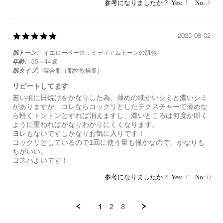
28
フ
1
1
Oct
ト
2025
マ
ッ
ト
5.0
2025-08-02
コ
star
ン
肌トーン:
イエローベース：ミディアムトーンの肌色
rating
プ
年齢:
35～44歳
リ
肌タイプ:
混合肌（脂性乾燥肌）
ー
ト
リピートしてます
コ
Review
review
若い頃に日焼けをかなりした為、薄めの細かいシミと濃いシミ
ン
by
stating
がありますが、コレならコックリとしたテクスチャーで薄めな
シ
on
リ
ら軽くトントンとすれば消えますし、濃いところは何度か叩く
ー
2
ピ
ように重ねればかなりわかりにくくなります。
ラ
Aug
ー
ヨレもないですしかなりお気に入りです！
ー
2025
ト
コックリとしているので1回に使う量も僅かなので、かなりも
し
ちがいい。
て
コスパよいです！
ま
す
7
0
1
2
3