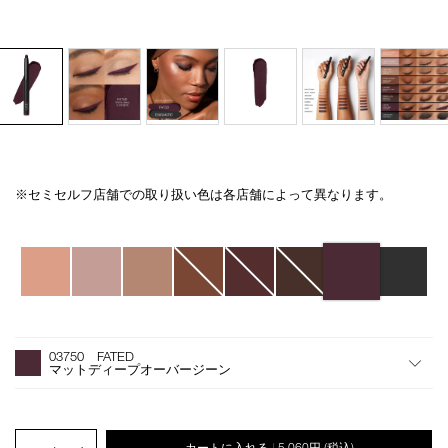
※セミセルフ店舗での取り扱い色は各店舗によって異なります。
Details
/total-
商
seduction-
品
eyeshadow-
番
バ
stick-
号
リ
03750/4535683221177.html
4535683221177
エ
ー
シ
オ
Product
ョ
プ
Actions
03750 FATED
ン
シ
マットディープオーバージーン
ョ
ン
を
カ
PRODUCT.QUANTITY.SELECT.LABEL
カートに入れる
5,060円
(税込)