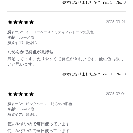
17
ー
3
0
Nov
タ
2025
ル
セ
ダ
5.0
2025-09-21
ク
star
シ
肌トーン:
イエローベース：ミディアムトーンの肌色
rating
ョ
年齢:
55～64歳
ン
肌タイプ:
乾燥肌
ア
イ
なめらかで発色が長持ち
シ
Review
review
満足してます。ぬりやすくて発色がきれいです。他の色も欲し
ャ
by
stating
いと思います。
ド
on
な
ー
21
め
1
0
ス
Sep
ら
テ
2025
か
ィ
で
ッ
発
5.0
2025-02-04
ク
色
star
が
肌トーン:
ピンクベース：明るめの肌色
rating
長
年齢:
55～64歳
持
肌タイプ:
普通肌
ち
使いやすいので毎日使っています！
Review
review
使いやすいので毎日使っています！