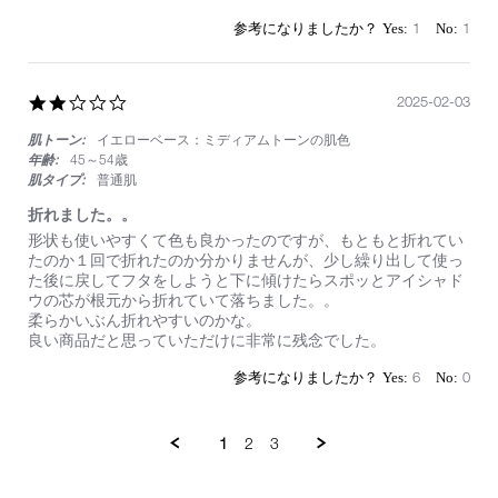
by
stating
on
使
1
1
4
い
Feb
や
2025
す
2.0
2025-02-03
い
star
の
肌トーン:
イエローベース：ミディアムトーンの肌色
rating
で
毎
年齢:
45～54歳
日
肌タイプ:
普通肌
使
折れました。。
っ
て
Review
review
形状も使いやすくて色も良かったのですが、もともと折れてい
い
by
stating
たのか１回で折れたのか分かりませんが、少し繰り出して使っ
ま
on
折
た後に戻してフタをしようと下に傾けたらスポッとアイシャド
す！
3
れ
ウの芯が根元から折れていて落ちました。。
Feb
ま
柔らかいぶん折れやすいのかな。
2025
し
良い商品だと思っていただけに非常に残念でした。
た。。
6
0
1
2
3