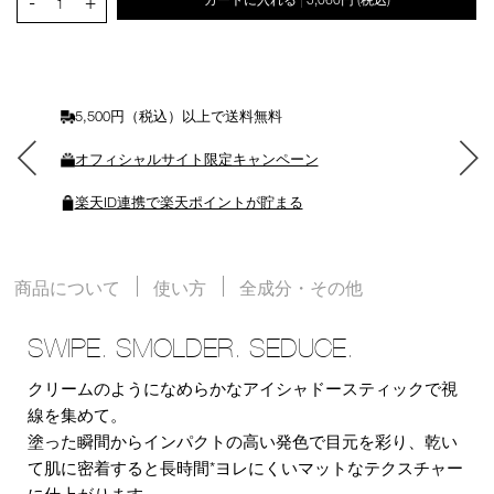
-
+
|
ー
1
ト
に
入
れ
る
5,500円（税込）以上で送料無料
オフィシャルサイト限定キャンペーン
楽天ID連携で楽天ポイントが貯まる
商品について
使い方
全成分・その他
SWIPE. SMOLDER. SEDUCE.
クリームのようになめらかなアイシャドースティックで視
線を集めて。
塗った瞬間からインパクトの高い発色で目元を彩り、乾い
て肌に密着すると長時間*ヨレにくいマットなテクスチャー
に仕上がります。