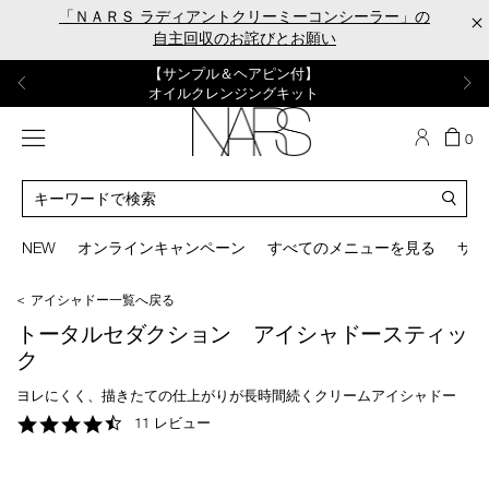
Skip
「ＮＡＲＳ ラディアントクリーミーコンシーラー」の
×
to
自主回収のお詫びとお願い
main
content
【ポーチ＆ブラッシュプレゼント】
【はじめての購入はこちらから】
【ギフトショッパープレゼント】
【サンプル＆ヘアピン付】
【ミニパフプレゼント】
新リキッドブラッシュご購入でプレゼント
カラーアイテムをあの人へのプレゼントに
新リキッドブラッシュスターターキット
オイルクレンジングキット
ORGASM CAMPAIGN
メニュー
カ
0
ー
NARS
ト
カ
の
タ
商
ロ
You
品
グ
can
NEW
オンラインキャンペーン
すべてのメニューを見る
サイ
数
検
use
索
the
＜ アイシャドー一覧へ戻る
tab
key
トータルセダクション アイシャドースティッ
(or
ク
swipe
left
ヨレにくく、描きたての仕上がりが長時間続くクリームアイシャドー
or
4.5
11 レビュー
right
star
on
rating
your
mobile