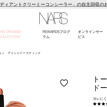
ラディアントクリーミーコンシーラー」の自主回収の
NARS
THE ORGASM
REWARDSプログ
オンラインサー
COLLECTION
ラム
ビス
ョン アイシャドースティック
ト
ド
ヨレに