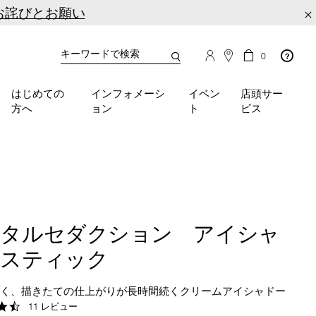
お詫びとお願い
×
カ
カ
0
タ
ー
You
ロ
ト
can
グ
の
はじめての
インフォメーシ
イベン
店頭サー
検
use
商
方へ
ョン
ト
ビス
品
索
the
数
tab
key
(or
swipe
left
or
right
ータルセダクション アイシャ
on
your
ースティック
mobile
device)
くく、描きたての仕上がりが長時間続くクリームアイシャドー
to
4.5
11 レビュー
access