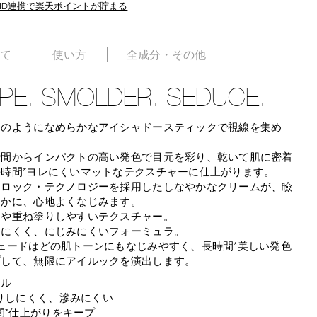
ID連携で楽天ポイントが貯まる
いて
使い方
全成分・その他
PE. SMOLDER. SEDUCE.
ムのようになめらかなアイシャドースティックで視線を集め
瞬間からインパクトの高い発色で目元を彩り、乾いて肌に密着
長時間*ヨレにくいマットなテクスチャーに仕上がります。
シロック・テクノロジーを採用したしなやかなクリームが、瞼
らかに、心地よくなじみます。
ドや重ね塗りしやすいテクスチャー。
しにくく、にじみにくいフォーミュラ。
ェードはどの肌トーンにもなじみやすく、長時間*美しい発色
プして、無限にアイルックを演出します。
ール
りしにくく、滲みにくい
間*仕上がりをキープ