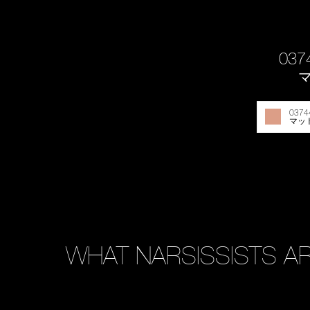
037
0374
マッ
WHAT NARSISSISTS AR