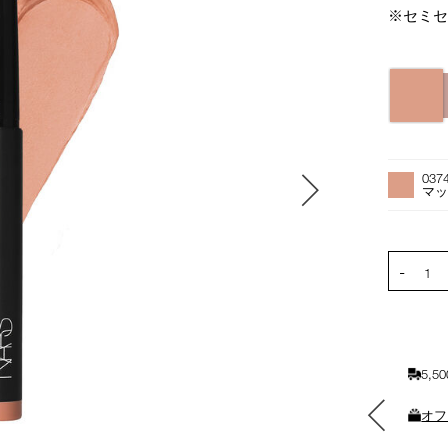
※セミ
バ
リ
エ
ー
オ
Product
シ
プ
Actions
037
ョ
シ
マ
ン
ョ
ン
を
PRODUCT
-
カ
1
ー
ト
に
入
5,
れ
る
素敵なギフトと交換できる
オフ
ポイントをプレゼント