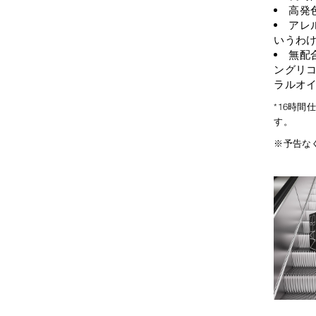
高発
アレ
いうわ
無配
ングリコ
ラルオ
*16時
す。
※予告な