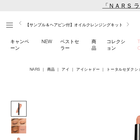
Skip
「ＮＡＲＳ 
to
main
【ミニパフプレゼント】新リキッドブラッシュご購入でプ
【はじめての購入はこちらから】新リキッドブラッシュス
【ギフトショッパープレゼント】カラーアイテムをあの人
content
メニュー
【サンプル＆ヘアピン付】オイルクレンジングキット
【ポーチ＆ブラッシュプレゼント】ORGASM CAMPAIGN
レゼント
ターターキット
へのプレゼントに
キャンペ
NEW
ベストセ
商
コレクシ
ーン
ラー
品
ョン
NARS
商品
アイ
アイシャドー
トータルセダクシ
Details
/total-
商
seduction-
品
Image
eyeshadow-
番
stick-
号
03744/4535683220668.html
4535683220668