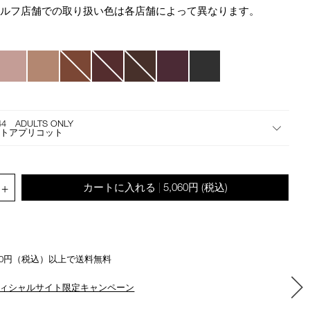
star
the
セルフ店舗での取り扱い色は各店舗によって異なります。
rating
suggestions
given
as
you
type
or
submit
this
44 ADULTS ONLY
ットアプリコット
form
to
search
for
.QUANTITY.SELECT.LABEL
+
カートに入れる
5,060円
(税込)
|
the
keyword
you
have
entered.
500円（税込）以上で送料無料
ィシャルサイト限定キャンペーン