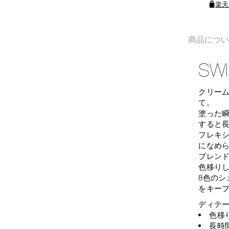
楽天
商品につ
SWI
クリー
て。
塗った
すると
フレキ
になめ
ブレン
色移り
8色のシ
をキー
ディテ
色移
長時