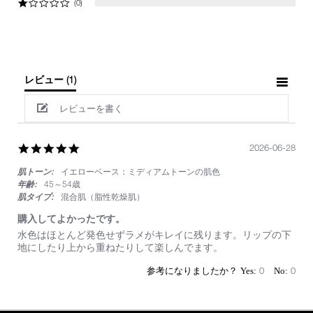
(0)
レビュー
(1)
レビューを書く
5.0
2026-06-28
star
肌トーン:
イエローベース：ミディアムトーンの肌色
rating
年齢:
45～54歳
肌タイプ:
混合肌（脂性乾燥肌）
購入してよかったです。
Review
review
水色はほとんど発色せずラメがキレイに残ります。リップの下
by
stating
地にしたり上から重ねたりして楽しんでます。
on
購
28
入
0
0
Jun
し
2026
て
よ