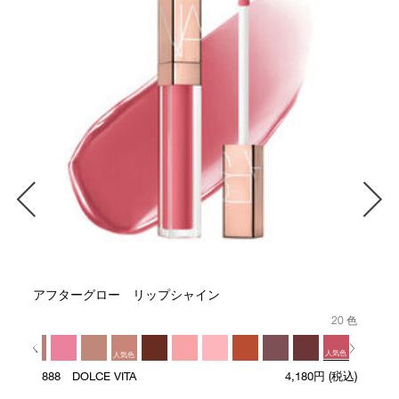
アフターグロー リップシャイン
20 色
人気色
気色
人気色
888 DOLCE VITA
4,180円
(税込)