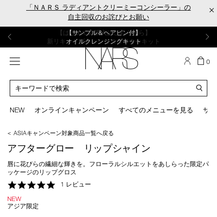
Skip
「ＮＡＲＳ ラディアントクリーミーコンシーラー」の
×
to
自主回収のお詫びとお願い
main
content
【ポーチ＆ブラッシュプレゼント】
【はじめての購入はこちらから】
【ギフトショッパープレゼント】
【サンプル＆ヘアピン付】
【ミニパフプレゼント】
新リキッドブラッシュご購入でプレゼント
カラーアイテムをあの人へのプレゼントに
新リキッドブラッシュスターターキット
オイルクレンジングキット
ORGASM CAMPAIGN
メニュー
カ
0
ー
NARS
ト
カ
の
タ
商
ロ
You
品
グ
can
NEW
オンラインキャンペーン
すべてのメニューを見る
サイ
数
検
use
索
the
＜ ASIAキャンペーン対象商品一覧へ戻る
tab
key
アフターグロー リップシャイン
(or
swipe
唇に花びらの繊細な輝きを。フローラルシルエットをあしらった限定パ
left
ッケージのリップグロス
or
5.0
1 レビュー
right
star
on
NEW
rating
your
アジア限定
mobile