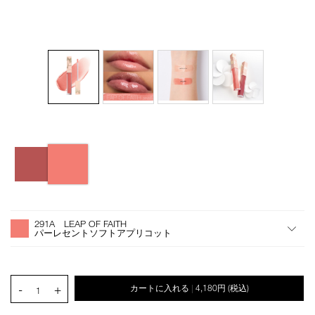
バ
Details
/afterglow-
商
リ
lip-
品
エ
shine-
番
ー
291a/4535683285353.html
号
シ
オ
Product
4535683285353
ョ
プ
Actions
291A LEAP OF FAITH
ン
シ
パーレセントソフトアプリコット
ョ
ン
を
カ
PRODUCT.QUANTITY.SELECT.LABEL
-
+
カートに入れる
4,180円
(税込)
|
ー
1
ト