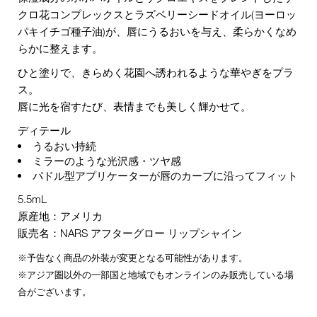
クロ花コンプレックスとラズベリーシードオイル(ヨーロッ
パキイチゴ種子油)が、唇にうるおいを与え、柔らかくなめ
らかに整えます。
ひと塗りで、きらめく花園へ誘われるような華やぎをプラ
ス。
唇に光を宿すたび、表情までも美しく輝かせて。
ディテール
うるおい持続
ミラーのような光沢感・ツヤ感
パドル型アプリケーターが唇のカーブに沿ってフィット
5.5mL
原産地：アメリカ
販売名：NARS アフターグロー リップシャイン
※予告なく商品の外装が変更となる可能性があります。
※アジア圏以外の一部国と地域でもオンラインのみ販売している場
合がございます。