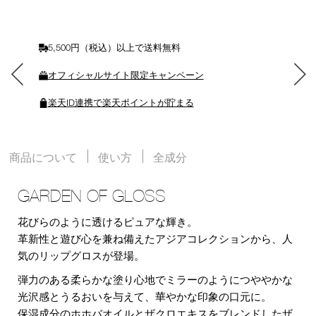
に
入
れ
る
5,500円（税込）以上で送料無料
オフィシャルサイト限定キャンペーン
楽天ID連携で楽天ポイントが貯まる
商品について
使い方
全成分
GARDEN OF GLOSS
花びらのように透けるピュアな輝き。
革新性と遊び心を兼ね備えたアジアコレクションから、人
気のリップグロスが登場。
弾力のある柔らかな塗り心地でミラーのようにつややかな
光沢感とうるおいを与えて、華やかな印象の口元に。
保湿成分のホホバオイルとザクロエキスをブレンドしたザ