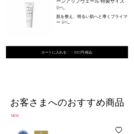
ーンアップヴェール 特製サイズ
9mL
商
肌を整え、明るい肌へと導くプライマ
品
ー 9mL
番
号
2800011186100
バ
Product
リ
Actions
オ
Product
カートに入れる
|
11,880円(税込)
エ
プ
Actions
ー
シ
シ
ョ
ン
ョ
を
ン
カ
ー
ト
に
お客さまへのおすすめ商品
入
れ
る
NEW