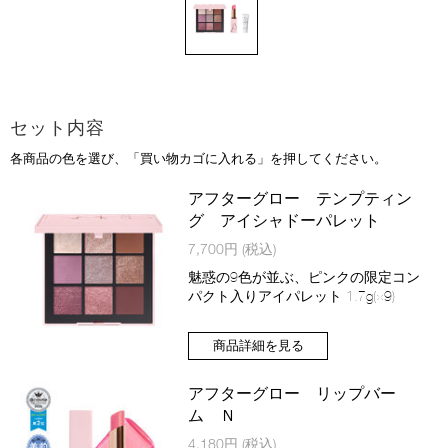
セット内容
各商品の色を選び、「買い物カゴに入れる」を押してください。
商
アフターグロー テンプティン
品
グ アイシャドーパレット
商
7,700円
(税込)
品
番
魅惑の9色が並ぶ、ピンクの限定コン
号
パクト入りアイパレット 1.7g(×9)
4535683251471
商品詳細を見る
バ
Product
リ
Actions
アフターグロー リップバー
エ
ム Ｎ
ー
商
4,180円
(税込)
シ