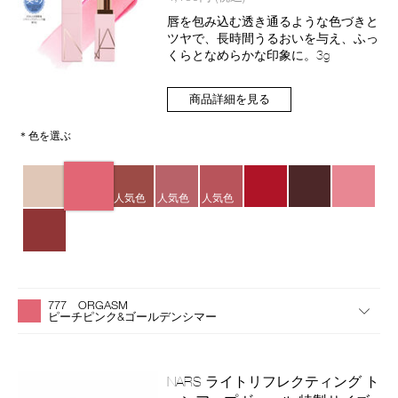
品
ョ
番
唇を包み込む透き通るような色づきと
ン
号
ツヤで、長時間うるおいを与え、ふっ
4535683284738
くらとなめらかな印象に。3g
商品詳細を見る
＊色を選ぶ
バ
リ
人気色
人気色
人気色
エ
ー
シ
ョ
ン
バ
Product
リ
Actions
777 ORGASM
エ
ピーチピンク&ゴールデンシマー
ー
シ
ョ
ン
NARS ライトリフレクティング ト