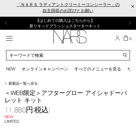
Skip
「ＮＡＲＳ ラディアントクリーミーコンシーラー」の
×
to
自主回収のお詫びとお願い
main
content
【ポーチ＆ブラッシュプレゼント】
【はじめての購入はこちらから】
【ギフトショッパープレゼント】
【サンプル＆ヘアピン付】
【ミニパフプレゼント】
新リキッドブラッシュご購入でプレゼント
カラーアイテムをあの人へのプレゼントに
新リキッドブラッシュスターターキット
オイルクレンジングキット
ORGASM CAMPAIGN
メニュー
カ
0
ー
NARS
ト
カ
の
タ
商
ロ
You
品
グ
can
NEW
オンラインキャンペーン
すべてのメニューを見る
サイ
数
検
use
索
the
＜ 新製品一覧へ戻る
tab
/agep_kit/agep_lb_2607_s.html
商
key
＜WEB限定＞アフターグロー アイシャドーパ
品
(or
レット キット
番
swipe
号
left
11,880円(税込)
agep_lb_2607_s
or
NEW
right
LIMITED
on
mage
your
mobile