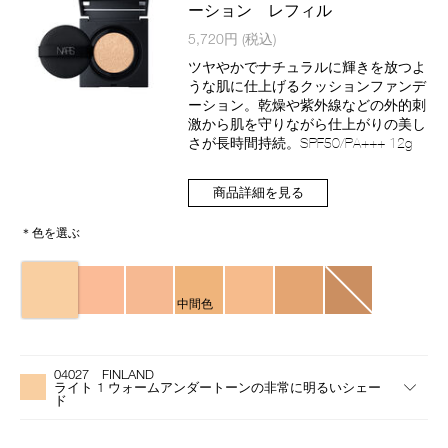
ーション レフィル
商
5,720円
(税込)
品
番
ツヤやかでナチュラルに輝きを放つよ
号
うな肌に仕上げるクッションファンデ
4535683228695
ーション。乾燥や紫外線などの外的刺
激から肌を守りながら仕上がりの美し
さが長時間持続。SPF50/PA+++ 12g
商品詳細を見る
＊色を選ぶ
バ
リ
中間色
エ
ー
バ
Product
シ
リ
Actions
ョ
04027 FINLAND
エ
ン
ライト 1 ウォームアンダートーンの非常に明るいシェー
ー
ド
シ
ョ