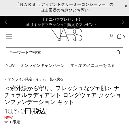
Skip
「ＮＡＲＳ ラディアントクリーミーコンシーラー」の
×
to
自主回収のお詫びとお願い
main
content
【ポーチ＆ブラッシュプレゼント】
【はじめての購入はこちらから】
【ギフトショッパープレゼント】
【サンプル＆ヘアピン付】
【ミニパフプレゼント】
新リキッドブラッシュご購入でプレゼント
カラーアイテムをあの人へのプレゼントに
新リキッドブラッシュスターターキット
オイルクレンジングキット
ORGASM CAMPAIGN
メニュー
カ
0
ー
NARS
ト
カ
の
タ
商
ロ
You
品
グ
can
NEW
オンラインキャンペーン
すべてのメニューを見る
サイ
数
検
use
索
the
＜ オンライン限定アイテム一覧へ戻る
tab
/base_make_kit/nrcf_rcc_kit_2606_s.html
商
key
＜紫外線から守り、フレッシュなツヤ肌＞ ナ
品
(or
チュラルラディアント ロングウェア クッショ
番
swipe
号
ンファンデーション キット
left
nrcf_rcc_kit_2606_s
or
10,670円(税込)
right
on
NEW
WEB限定
your
mage
mobile