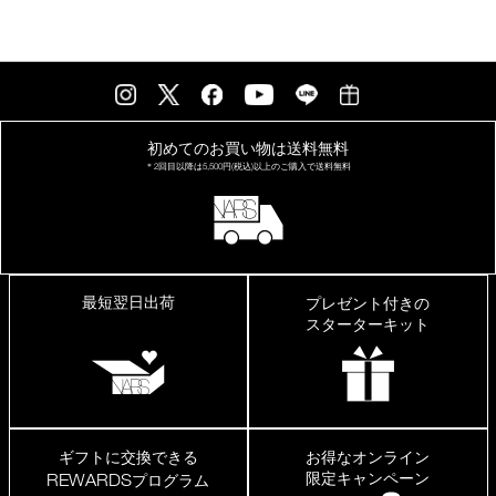
ン
ョ
を
ン
カ
ー
ト
に
入
初めてのお買い物は
送料無料
れ
＊2回目以降は
5,500円(税込)以上の
ご購入で送料無料
る
最短翌日出荷
プレゼント付きの
スターターキット
ギフトに交換できる
お得なオンライン
限定キャンペーン
REWARDS
プログラム