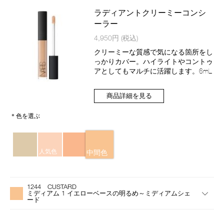
ン
ラディアントクリーミーコンシ
ーラー
商
4,950円
(税込)
品
番
クリーミーな質感で気になる箇所をし
号
っかりカバー。ハイライトやコントゥ
4535683662673
アとしてもマルチに活躍します。6mL
商品詳細を見る
＊色を選ぶ
バ
リ
人気色
中間色
エ
ー
バ
Product
シ
リ
Actions
ョ
1244 CUSTARD
エ
ン
ミディアム 1 イエローベースの明るめ～ミディアムシェ
ー
ード
シ
ョ