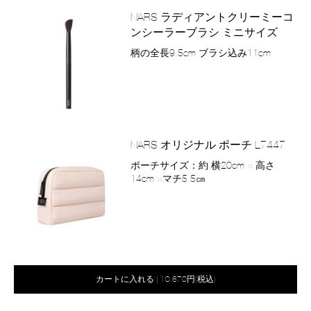
ン
NARS ラディアントクリーミーコ
ンシーラーブラシ ミニサイズ
商
柄の全長9.5cm ブラシ込み11cm
品
番
号
2800011111027
バ
Product
リ
Actions
NARS オリジナル ポーチ L7447
エ
商
ポーチサイズ：約 横20cm × 高さ
ー
品
14cm ×マチ5.5㎝
シ
番
ョ
号
ン
2800011277341
バ
Product
リ
Actions
オ
Product
カートに入れる
|
10,670円(税込)
エ
プ
Actions
ー
シ
シ
ョ