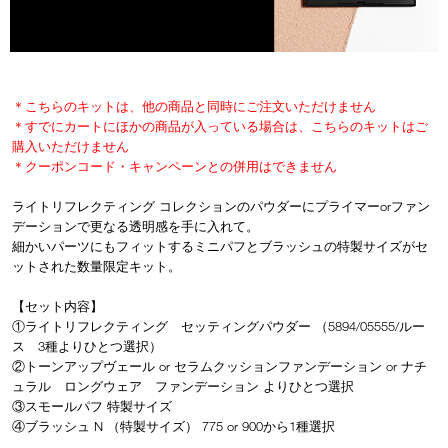
device)
to
access
the
suggestions
given
＊こちらのキットは、他の商品と同時にご注文いただけません
as
＊すでにカートにほかの商品が入っている場合は、こちらのキットはご
you
購入いただけません
type
＊クーポンコード・キャンペーンとの併用はできません
or
submit
ライトリフレクティング コレクションのパウダーにプライマーorファン
this
デーションで更なる透明感を手に入れて。
form
to
細かいパーツにもフィットするミニパフとブラッシュの特製サイズがセ
search
ットされた数量限定キット。
for
the
【セット内容】
keyword
①ライトリフレクティング セッティングパウダー （5894/05555/ルー
you
ス 3種よりひとつ選択）
have
②トーンアップヴェール or セラムクッションファンデーション or ナチ
entered.
ュラル ロングウェア ファンデーション よりひとつ選択
③スモールパフ 特製サイズ
④ブラッシュ N （特製サイズ） 775 or 900から1種選択