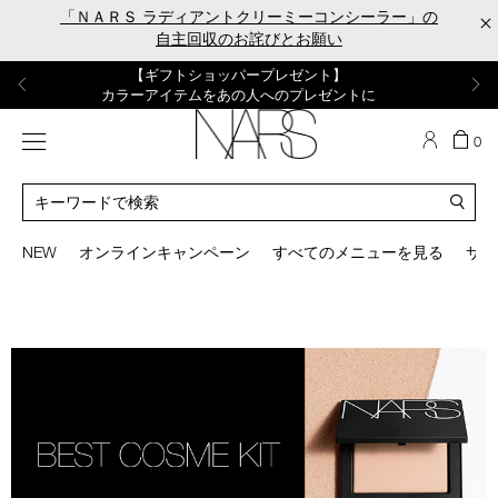
Skip
「ＮＡＲＳ ラディアントクリーミーコンシーラー」の
×
to
自主回収のお詫びとお願い
main
content
【ポーチ＆ブラッシュプレゼント】
【はじめての購入はこちらから】
【ギフトショッパープレゼント】
【サンプル＆ヘアピン付】
【ミニパフプレゼント】
新リキッドブラッシュご購入でプレゼント
カラーアイテムをあの人へのプレゼントに
新リキッドブラッシュスターターキット
オイルクレンジングキット
ORGASM CAMPAIGN
メニュー
カ
0
ー
NARS
ト
カ
の
タ
商
ロ
You
品
グ
can
NEW
オンラインキャンペーン
すべてのメニューを見る
サイ
数
検
use
索
the
tab
key
(or
swipe
left
or
right
on
your
mobile