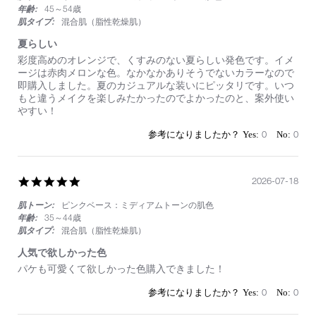
年齢:
45～54歳
肌タイプ:
混合肌（脂性乾燥肌）
夏らしい
Review
review
彩度高めのオレンジで、くすみのない夏らしい発色です。イメ
by
stating
ージは赤肉メロンな色。なかなかありそうでないカラーなので
on
夏
即購入しました。夏のカジュアルな装いにピッタリです。いつ
19
ら
もと違うメイクを楽しみたかったのでよかったのと、案外使い
Jul
し
やすい！
2026
い
0
0
5.0
2026-07-18
star
肌トーン:
ピンクベース：ミディアムトーンの肌色
rating
年齢:
35～44歳
肌タイプ:
混合肌（脂性乾燥肌）
人気で欲しかった色
Review
review
パケも可愛くて欲しかった色購入できました！
by
stating
on
人
0
0
18
気
Jul
で