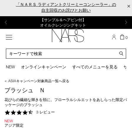
Skip
「ＮＡＲＳ ラディアントクリーミーコンシーラー」の
×
to
自主回収のお詫びとお願い
main
content
【ポーチ＆ブラッシュプレゼント】
【はじめての購入はこちらから】
【ギフトショッパープレゼント】
【サンプル＆ヘアピン付】
【ミニパフプレゼント】
新リキッドブラッシュご購入でプレゼント
カラーアイテムをあの人へのプレゼントに
新リキッドブラッシュスターターキット
オイルクレンジングキット
ORGASM CAMPAIGN
メニュー
カ
0
ー
NARS
ト
カ
の
タ
商
ロ
You
品
グ
can
NEW
オンラインキャンペーン
すべてのメニューを見る
サイ
数
検
use
索
the
＜ ASIAキャンペーン対象商品一覧へ戻る
tab
key
ブラッシュ Ｎ
(or
swipe
花びらの繊細な輝きを頬に。フローラルシルエットをあしらった限定パ
left
ッケージのブラッシュ
or
4.7
3 レビュー
right
star
on
NEW
rating
your
アジア限定
mobile