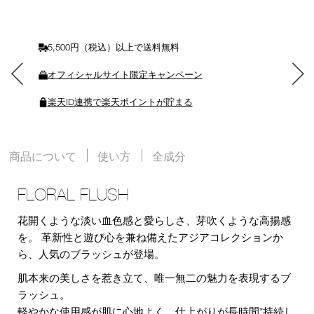
に
入
れ
る
5,500円（税込）以上で送料無料
オフィシャルサイト限定キャンペーン
楽天ID連携で楽天ポイントが貯まる
商品について
使い方
全成分
FLORAL FLUSH
花開くような淡い血色感と愛らしさ、芽吹くような高揚感
を。 革新性と遊び心を兼ね備えたアジアコレクションか
ら、人気のブラッシュが登場。
肌本来の美しさを惹き立て、唯一無二の魅力を表現するブ
ラッシュ。
軽やかな使用感が肌に心地よく、仕上がりが長時間*持続し