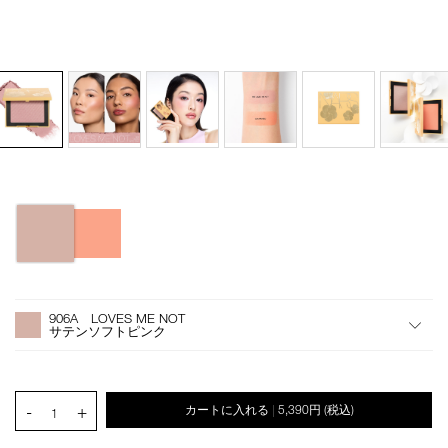
バ
Details
/blush-
商
リ
n-
品
エ
906a/4535683285223.html
番
ー
号
シ
オ
Product
4535683285223
ョ
プ
Actions
906A LOVES ME NOT
ン
シ
サテンソフトピンク
ョ
ン
を
カ
PRODUCT.QUANTITY.SELECT.LABEL
-
+
カートに入れる
5,390円
(税込)
|
ー
1
ト