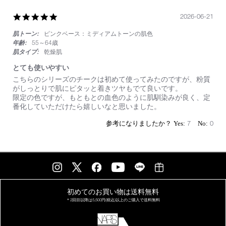
2026
欲
5.0
2026-06-21
し
star
か
肌トーン:
ピンクベース：ミディアムトーンの肌色
rating
っ
た
年齢:
55～64歳
色
肌タイプ:
乾燥肌
とても使いやすい
Review
review
こちらのシリーズのチークは初めて使ってみたのですが、粉質
by
stating
がしっとりで肌にピタッと着きツヤもでて良いです。
on
と
限定の色ですが、もともとの血色のように肌馴染みが良く、定
21
て
番化していただけたら嬉しいなと思いました。
Jun
も
2026
使
7
0
い
や
す
い
初めてのお買い物は
送料無料
＊2回目以降は
5,500円(税込)以上の
ご購入で送料無料